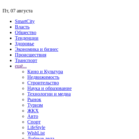
Пт, 07 августа
SmartCity
Власть
Общество
Тенденции
Здоровье
Экономика и бизнес
Происшествия
Транспорт
ещё...
Кино и Культура
Недвижимость
Строительство
Наука и образование
Технологии и медиа
Рынок
Туризм
ЖКХ
Авто
Спорт
LifeStyle
WishList
Добрые дела