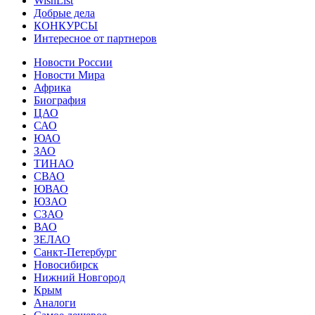
WishList
Добрые дела
КОНКУРСЫ
Интересное от партнеров
Новости России
Новости Мира
Африка
Биография
ЦАО
САО
ЮАО
ЗАО
ТИНАО
СВАО
ЮВАО
ЮЗАО
СЗАО
ВАО
ЗЕЛАО
Санкт-Петербург
Новосибирск
Нижний Новгород
Крым
Аналоги