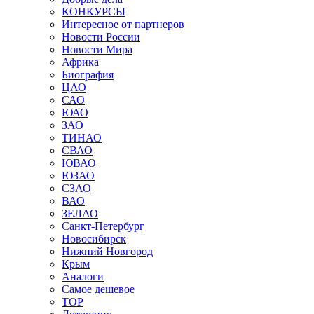
КОНКУРСЫ
Интересное от партнеров
Новости России
Новости Мира
Африка
Биография
ЦАО
САО
ЮАО
ЗАО
ТИНАО
СВАО
ЮВАО
ЮЗАО
СЗАО
ВАО
ЗЕЛАО
Санкт-Петербург
Новосибирск
Нижний Новгород
Крым
Аналоги
Самое дешевое
TOP