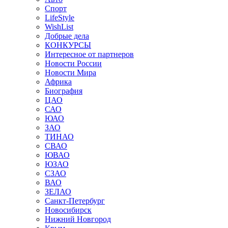
Спорт
LifeStyle
WishList
Добрые дела
КОНКУРСЫ
Интересное от партнеров
Новости России
Новости Мира
Африка
Биография
ЦАО
САО
ЮАО
ЗАО
ТИНАО
СВАО
ЮВАО
ЮЗАО
СЗАО
ВАО
ЗЕЛАО
Санкт-Петербург
Новосибирск
Нижний Новгород