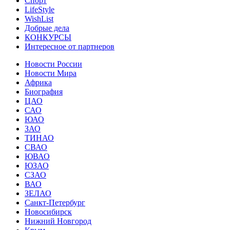
Спорт
LifeStyle
WishList
Добрые дела
КОНКУРСЫ
Интересное от партнеров
Новости России
Новости Мира
Африка
Биография
ЦАО
САО
ЮАО
ЗАО
ТИНАО
СВАО
ЮВАО
ЮЗАО
СЗАО
ВАО
ЗЕЛАО
Санкт-Петербург
Новосибирск
Нижний Новгород