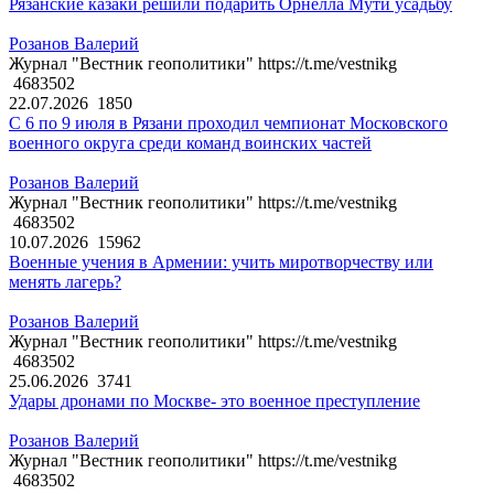
Рязанские казаки решили подарить Орнелла Мути усадьбу
Розанов Валерий
Журнал "Вестник геополитики" https://t.me/vestnikg
4683502
22.07.2026
1850
С 6 по 9 июля в Рязани проходил чемпионат Московского
военного округа среди команд воинских частей
Розанов Валерий
Журнал "Вестник геополитики" https://t.me/vestnikg
4683502
10.07.2026
15962
Военные учения в Армении: учить миротворчеству или
менять лагерь?
Розанов Валерий
Журнал "Вестник геополитики" https://t.me/vestnikg
4683502
25.06.2026
3741
Удары дронами по Москве- это военное преступление
Розанов Валерий
Журнал "Вестник геополитики" https://t.me/vestnikg
4683502