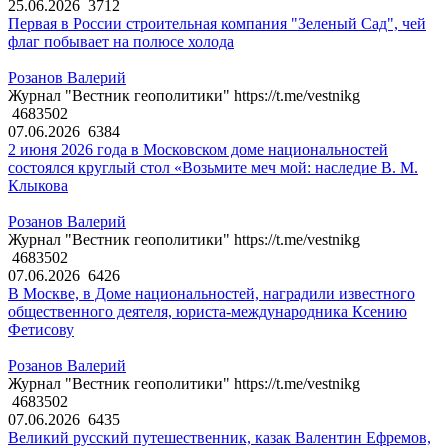
25.06.2026
3712
Первая в России строительная компания "Зеленый Сад", чей
флаг побывает на полюсе холода
Розанов Валерий
Журнал "Вестник геополитики" https://t.me/vestnikg
4683502
07.06.2026
6384
2 июня 2026 года в Московском доме национальностей
состоялся круглый стол «Возьмите меч мой: наследие В. М.
Клыкова
Розанов Валерий
Журнал "Вестник геополитики" https://t.me/vestnikg
4683502
07.06.2026
6426
В Москве, в Доме национальностей, наградили известного
общественного деятеля, юриста-международника Ксению
Фетисову
Розанов Валерий
Журнал "Вестник геополитики" https://t.me/vestnikg
4683502
07.06.2026
6435
Великий русский путешественник, казак Валентин Ефремов,