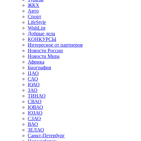
ЖКХ
Авто
Спорт
LifeStyle
WishList
Добрые дела
КОНКУРСЫ
Интересное от партнеров
Новости России
Новости Мира
Африка
Биография
ЦАО
САО
ЮАО
ЗАО
ТИНАО
СВАО
ЮВАО
ЮЗАО
СЗАО
ВАО
ЗЕЛАО
Санкт-Петербург