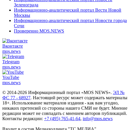
Зеленограда
Информационно-аналитический портал Вести Новой
Москвы
Информационно-аналитический портал Новости города
Сочи
Проверенно MOS.NEWS
Вконтакте
mos.
news
Telegram
mos.
news
YouTube
mos.
news
© 2014-2026 Информационный портал «MOS NEWS».
ЭЛ №
ФС 77 - 68927
. Настоящий ресурс может содержать материалы
18+. Использование материалов издания - как вам угодно,
никаких претензий со стороны нашего СМИ не будет. Мнение
редакции может не совпадать с мнением авторов публикаций.
Контакты редакции:
+7 (495) 765-41-64
,
info@mos.news
Входит в состав Медиахолдинга "ТС.МЕДИА"