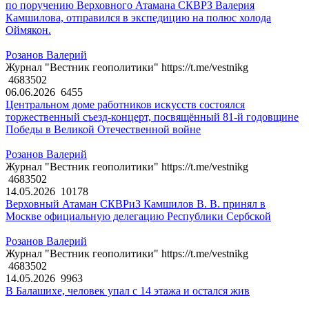
по поручению Верховного Атамана СКВРЗ Валерия
Камшилова, отправился в экспедицию на полюс холода
Оймякон.
Розанов Валерий
Журнал "Вестник геополитики" https://t.me/vestnikg
4683502
06.06.2026
6455
Центральном доме работников искусств состоялся
торжественный съезд-концерт, посвящённый 81-й годовщине
Победы в Великой Отечественной войне
Розанов Валерий
Журнал "Вестник геополитики" https://t.me/vestnikg
4683502
14.05.2026
10178
Верховный Атаман СКВРиЗ Камшилов В. В. принял в
Москве официальную делегацию Республики Сербской
Розанов Валерий
Журнал "Вестник геополитики" https://t.me/vestnikg
4683502
14.05.2026
9963
В Балашихе, человек упал с 14 этажа и остался жив