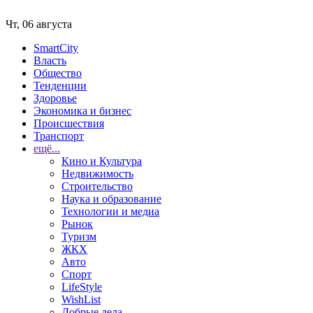
Чт, 06 августа
SmartCity
Власть
Общество
Тенденции
Здоровье
Экономика и бизнес
Происшествия
Транспорт
ещё...
Кино и Культура
Недвижимость
Строительство
Наука и образование
Технологии и медиа
Рынок
Туризм
ЖКХ
Авто
Спорт
LifeStyle
WishList
Добрые дела