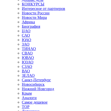
КОНКУРСЫ
Интересное от партнеров
Новости России
Новости Мира
Африка
Биография
ЦАО
САО
ЮАО
ЗАО
ТИНАО
СВАО
ЮВАО
ЮЗАО
СЗАО
ВАО
ЗЕЛАО
Санкт-Петербург
Новосибирск
Нижний Новгород
Крым
Аналоги
Самое дешевое
TOP