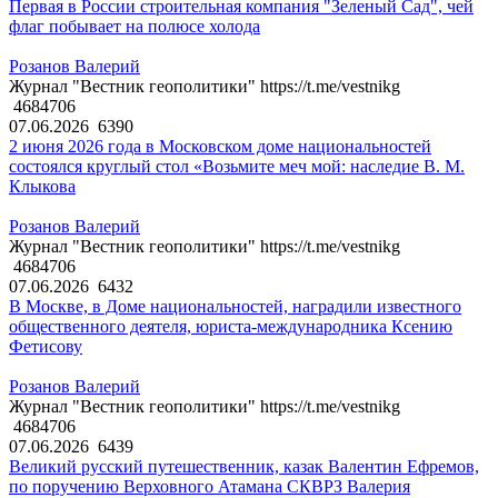
Первая в России строительная компания "Зеленый Сад", чей
флаг побывает на полюсе холода
Розанов Валерий
Журнал "Вестник геополитики" https://t.me/vestnikg
4684706
07.06.2026
6390
2 июня 2026 года в Московском доме национальностей
состоялся круглый стол «Возьмите меч мой: наследие В. М.
Клыкова
Розанов Валерий
Журнал "Вестник геополитики" https://t.me/vestnikg
4684706
07.06.2026
6432
В Москве, в Доме национальностей, наградили известного
общественного деятеля, юриста-международника Ксению
Фетисову
Розанов Валерий
Журнал "Вестник геополитики" https://t.me/vestnikg
4684706
07.06.2026
6439
Великий русский путешественник, казак Валентин Ефремов,
по поручению Верховного Атамана СКВРЗ Валерия