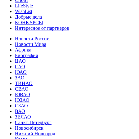
Спорт
LifeStyle
WishList
Добрые дела
КОНКУРСЫ
Интересное от партнеров
Новости России
Новости Мира
Африка
Биография
ЦАО
САО
ЮАО
ЗАО
ТИНАО
СВАО
ЮВАО
ЮЗАО
СЗАО
ВАО
ЗЕЛАО
Санкт-Петербург
Новосибирск
Нижний Новгород