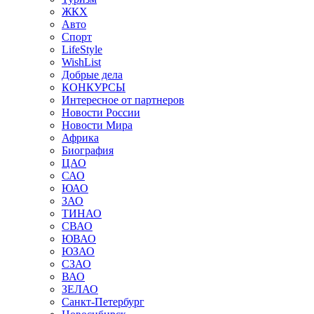
ЖКХ
Авто
Спорт
LifeStyle
WishList
Добрые дела
КОНКУРСЫ
Интересное от партнеров
Новости России
Новости Мира
Африка
Биография
ЦАО
САО
ЮАО
ЗАО
ТИНАО
СВАО
ЮВАО
ЮЗАО
СЗАО
ВАО
ЗЕЛАО
Санкт-Петербург