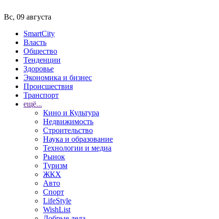
Вс, 09 августа
SmartCity
Власть
Общество
Тенденции
Здоровье
Экономика и бизнес
Происшествия
Транспорт
ещё...
Кино и Культура
Недвижимость
Строительство
Наука и образование
Технологии и медиа
Рынок
Туризм
ЖКХ
Авто
Спорт
LifeStyle
WishList
Добрые дела