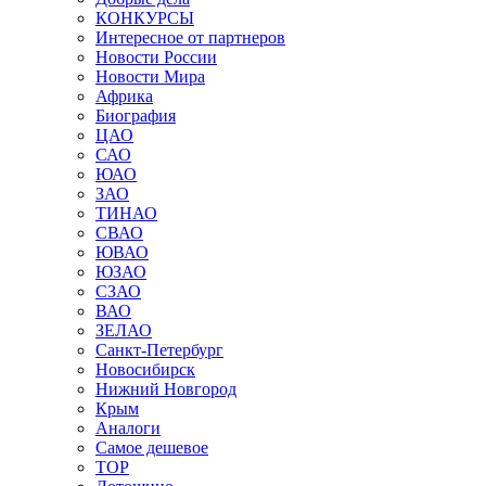
КОНКУРСЫ
Интересное от партнеров
Новости России
Новости Мира
Африка
Биография
ЦАО
САО
ЮАО
ЗАО
ТИНАО
СВАО
ЮВАО
ЮЗАО
СЗАО
ВАО
ЗЕЛАО
Санкт-Петербург
Новосибирск
Нижний Новгород
Крым
Аналоги
Самое дешевое
TOP