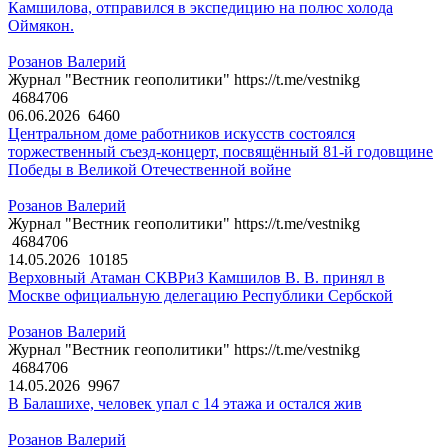
Камшилова, отправился в экспедицию на полюс холода
Оймякон.
Розанов Валерий
Журнал "Вестник геополитики" https://t.me/vestnikg
4684706
06.06.2026
6460
Центральном доме работников искусств состоялся
торжественный съезд-концерт, посвящённый 81-й годовщине
Победы в Великой Отечественной войне
Розанов Валерий
Журнал "Вестник геополитики" https://t.me/vestnikg
4684706
14.05.2026
10185
Верховный Атаман СКВРиЗ Камшилов В. В. принял в
Москве официальную делегацию Республики Сербской
Розанов Валерий
Журнал "Вестник геополитики" https://t.me/vestnikg
4684706
14.05.2026
9967
В Балашихе, человек упал с 14 этажа и остался жив
Розанов Валерий