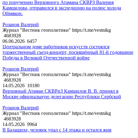
по поручению Верховного Атамана СКВРЗ Валерия
Камшилова, отправился в экспедицию на полюс холода
Оймякон.
Розанов Валерий
Журнал "Вестник геополитики" https://t.me/vestnikg
4683928
06.06.2026
6457
Центральном доме работников искусств состоялся
торжественный съезд-концерт, посвящённый 81-й годовщине
Победы в Великой Отечественной войне
Розанов Валерий
Журнал "Вестник геополитики" https://t.me/vestnikg
4683928
14.05.2026
10180
Верховный Атаман СКВРиЗ Камшилов В. В. принял в
Москве официальную делегацию Республики Сербской
Розанов Валерий
Журнал "Вестник геополитики" https://t.me/vestnikg
4683928
14.05.2026
9964
В Балашихе, человек упал с 14 этажа и остался жив