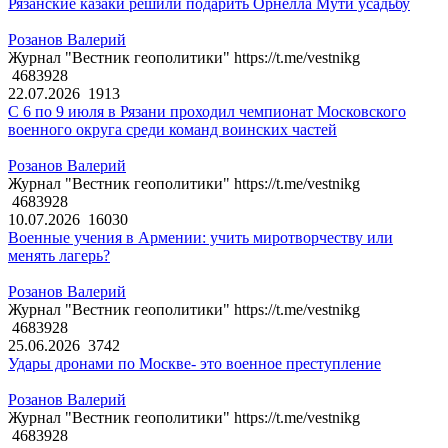
Рязанские казаки решили подарить Орнелла Мути усадьбу
Розанов Валерий
Журнал "Вестник геополитики" https://t.me/vestnikg
4683928
22.07.2026
1913
С 6 по 9 июля в Рязани проходил чемпионат Московского
военного округа среди команд воинских частей
Розанов Валерий
Журнал "Вестник геополитики" https://t.me/vestnikg
4683928
10.07.2026
16030
Военные учения в Армении: учить миротворчеству или
менять лагерь?
Розанов Валерий
Журнал "Вестник геополитики" https://t.me/vestnikg
4683928
25.06.2026
3742
Удары дронами по Москве- это военное преступление
Розанов Валерий
Журнал "Вестник геополитики" https://t.me/vestnikg
4683928