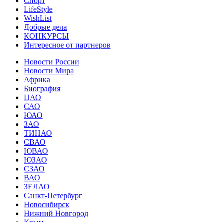
Спорт
LifeStyle
WishList
Добрые дела
КОНКУРСЫ
Интересное от партнеров
Новости России
Новости Мира
Африка
Биография
ЦАО
САО
ЮАО
ЗАО
ТИНАО
СВАО
ЮВАО
ЮЗАО
СЗАО
ВАО
ЗЕЛАО
Санкт-Петербург
Новосибирск
Нижний Новгород