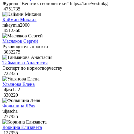
Журнал "Вестник геополитики" https://t.me/vestnikg
4751735
Каймин Михаил
mkaymin2000
4512360
Масляков Сергей
Руководитель проекта
3032275
Тайманова Анастасия
Эксперт по нормотворчеству
722325
Ульянова Елена
uljascha2
330220
Фольшина Лёля
uljascha
277925
Коркина Елизавета
127955