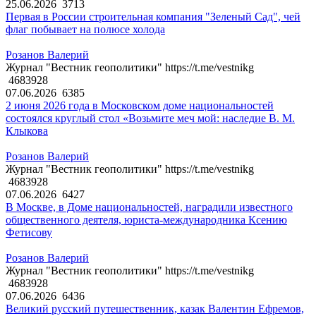
25.06.2026
3713
Первая в России строительная компания "Зеленый Сад", чей
флаг побывает на полюсе холода
Розанов Валерий
Журнал "Вестник геополитики" https://t.me/vestnikg
4683928
07.06.2026
6385
2 июня 2026 года в Московском доме национальностей
состоялся круглый стол «Возьмите меч мой: наследие В. М.
Клыкова
Розанов Валерий
Журнал "Вестник геополитики" https://t.me/vestnikg
4683928
07.06.2026
6427
В Москве, в Доме национальностей, наградили известного
общественного деятеля, юриста-международника Ксению
Фетисову
Розанов Валерий
Журнал "Вестник геополитики" https://t.me/vestnikg
4683928
07.06.2026
6436
Великий русский путешественник, казак Валентин Ефремов,