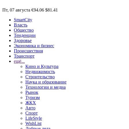
Пт, 07 августа
€94.06
$81.41
SmartCity
Власть
Общество
Тенденции
Здоровье
Экономика и бизнес
Происшествия
Транспорт
ещё...
Кино и Культура
Недвижимость
Строительство
Наука и образование
Технологии и медиа
Рынок
Туризм
ЖКХ
Авто
Спорт
LifeStyle
WishList
Добрые дела