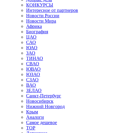
КОНКУРСЫ
Интересное от партнеров
Новости России
Новости Мира
Африка
Биография
ЦАО
САО
ЮАО
ЗАО
ТИНАО
СВАО
ЮВАО
ЮЗАО
СЗАО
ВАО
ЗЕЛАО
Санкт-Петербург
Новосибирск
Нижний Новгород
Крым
Аналоги
Самое дешевое
TOP