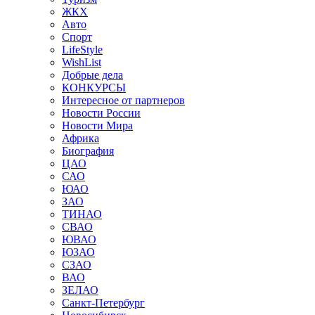
ЖКХ
Авто
Спорт
LifeStyle
WishList
Добрые дела
КОНКУРСЫ
Интересное от партнеров
Новости России
Новости Мира
Африка
Биография
ЦАО
САО
ЮАО
ЗАО
ТИНАО
СВАО
ЮВАО
ЮЗАО
СЗАО
ВАО
ЗЕЛАО
Санкт-Петербург