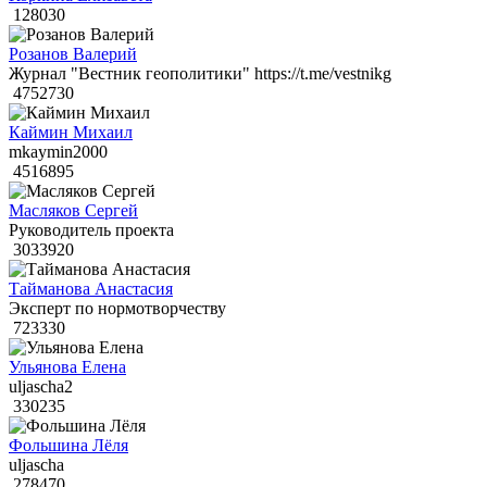
128030
Розанов Валерий
Журнал "Вестник геополитики" https://t.me/vestnikg
4752730
Каймин Михаил
mkaymin2000
4516895
Масляков Сергей
Руководитель проекта
3033920
Тайманова Анастасия
Эксперт по нормотворчеству
723330
Ульянова Елена
uljascha2
330235
Фольшина Лёля
uljascha
278470