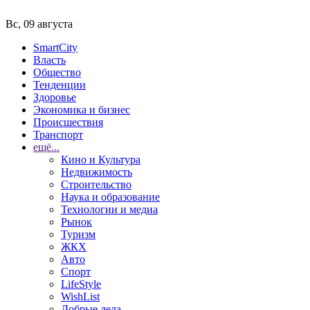
Вс, 09 августа
SmartCity
Власть
Общество
Тенденции
Здоровье
Экономика и бизнес
Происшествия
Транспорт
ещё...
Кино и Культура
Недвижимость
Строительство
Наука и образование
Технологии и медиа
Рынок
Туризм
ЖКХ
Авто
Спорт
LifeStyle
WishList
Добрые дела