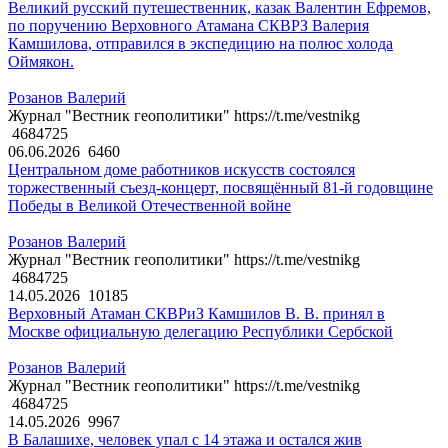
Великий русский путешественник, казак Валентин Ефремов,
по поручению Верховного Атамана СКВРЗ Валерия
Камшилова, отправился в экспедицию на полюс холода
Оймякон.
Розанов Валерий
Журнал "Вестник геополитики" https://t.me/vestnikg
4684725
06.06.2026
6460
Центральном доме работников искусств состоялся
торжественный съезд-концерт, посвящённый 81-й годовщине
Победы в Великой Отечественной войне
Розанов Валерий
Журнал "Вестник геополитики" https://t.me/vestnikg
4684725
14.05.2026
10185
Верховный Атаман СКВРиЗ Камшилов В. В. принял в
Москве официальную делегацию Республики Сербской
Розанов Валерий
Журнал "Вестник геополитики" https://t.me/vestnikg
4684725
14.05.2026
9967
В Балашихе, человек упал с 14 этажа и остался жив