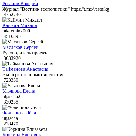
Розанов Валерий
Журнал "Вестник геополитики" https://t.me/vestnikg
4752730
Каймин Михаил
mkaymin2000
4516895
Масляков Сергей
Руководитель проекта
3033920
Тайманова Анастасия
Эксперт по нормотворчеству
723330
Ульянова Елена
uljascha2
330235
Фольшина Лёля
uljascha
278470
Коркина Елизавета