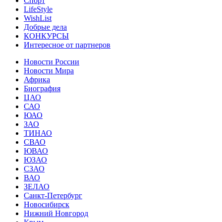
Спорт
LifeStyle
WishList
Добрые дела
КОНКУРСЫ
Интересное от партнеров
Новости России
Новости Мира
Африка
Биография
ЦАО
САО
ЮАО
ЗАО
ТИНАО
СВАО
ЮВАО
ЮЗАО
СЗАО
ВАО
ЗЕЛАО
Санкт-Петербург
Новосибирск
Нижний Новгород