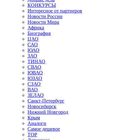
КОНКУРСЫ
Интересное от партнеров
Новости России
Новости Мира
Африка
Биография
ЦАО
САО
ЮАО
ЗАО
ТИНАО
СВАО
ЮВАО
ЮЗАО
СЗАО
ВАО
ЗЕЛАО
Санкт-Петербург
Новосибирск
Нижний Новгород
Крым
Аналоги
Самое дешевое
TOP