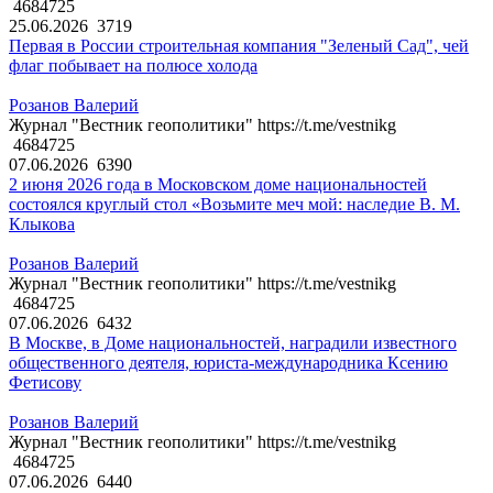
4684725
25.06.2026
3719
Первая в России строительная компания "Зеленый Сад", чей
флаг побывает на полюсе холода
Розанов Валерий
Журнал "Вестник геополитики" https://t.me/vestnikg
4684725
07.06.2026
6390
2 июня 2026 года в Московском доме национальностей
состоялся круглый стол «Возьмите меч мой: наследие В. М.
Клыкова
Розанов Валерий
Журнал "Вестник геополитики" https://t.me/vestnikg
4684725
07.06.2026
6432
В Москве, в Доме национальностей, наградили известного
общественного деятеля, юриста-международника Ксению
Фетисову
Розанов Валерий
Журнал "Вестник геополитики" https://t.me/vestnikg
4684725
07.06.2026
6440