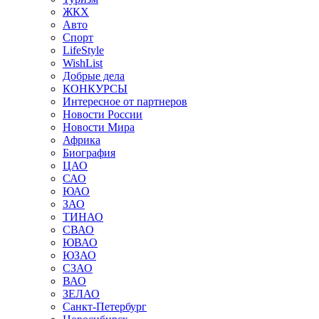
ЖКХ
Авто
Спорт
LifeStyle
WishList
Добрые дела
КОНКУРСЫ
Интересное от партнеров
Новости России
Новости Мира
Африка
Биография
ЦАО
САО
ЮАО
ЗАО
ТИНАО
СВАО
ЮВАО
ЮЗАО
СЗАО
ВАО
ЗЕЛАО
Санкт-Петербург