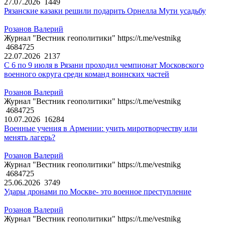
27.07.2026
1449
Рязанские казаки решили подарить Орнелла Мути усадьбу
Розанов Валерий
Журнал "Вестник геополитики" https://t.me/vestnikg
4684725
22.07.2026
2137
С 6 по 9 июля в Рязани проходил чемпионат Московского
военного округа среди команд воинских частей
Розанов Валерий
Журнал "Вестник геополитики" https://t.me/vestnikg
4684725
10.07.2026
16284
Военные учения в Армении: учить миротворчеству или
менять лагерь?
Розанов Валерий
Журнал "Вестник геополитики" https://t.me/vestnikg
4684725
25.06.2026
3749
Удары дронами по Москве- это военное преступление
Розанов Валерий
Журнал "Вестник геополитики" https://t.me/vestnikg