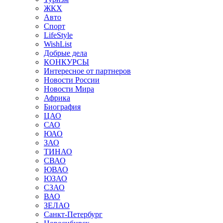
ЖКХ
Авто
Спорт
LifeStyle
WishList
Добрые дела
КОНКУРСЫ
Интересное от партнеров
Новости России
Новости Мира
Африка
Биография
ЦАО
САО
ЮАО
ЗАО
ТИНАО
СВАО
ЮВАО
ЮЗАО
СЗАО
ВАО
ЗЕЛАО
Санкт-Петербург