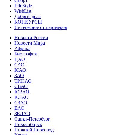
Спорт
LifeStyle
WishList
Добрые дела
КОНКУРСЫ
Интересное от партнеров
Новости России
Новости Мира
Африка
Биография
ЦАО
САО
ЮАО
ЗАО
ТИНАО
СВАО
ЮВАО
ЮЗАО
СЗАО
ВАО
ЗЕЛАО
Санкт-Петербург
Новосибирск
Нижний Новгород