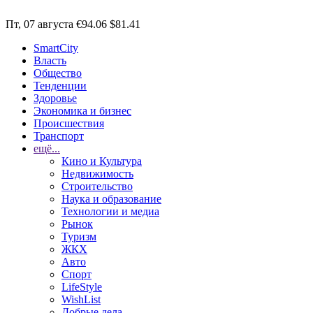
Пт, 07 августа
€94.06
$81.41
SmartCity
Власть
Общество
Тенденции
Здоровье
Экономика и бизнес
Происшествия
Транспорт
ещё...
Кино и Культура
Недвижимость
Строительство
Наука и образование
Технологии и медиа
Рынок
Туризм
ЖКХ
Авто
Спорт
LifeStyle
WishList
Добрые дела