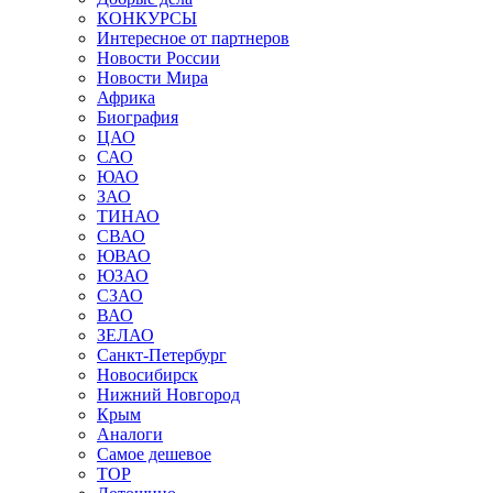
КОНКУРСЫ
Интересное от партнеров
Новости России
Новости Мира
Африка
Биография
ЦАО
САО
ЮАО
ЗАО
ТИНАО
СВАО
ЮВАО
ЮЗАО
СЗАО
ВАО
ЗЕЛАО
Санкт-Петербург
Новосибирск
Нижний Новгород
Крым
Аналоги
Самое дешевое
TOP