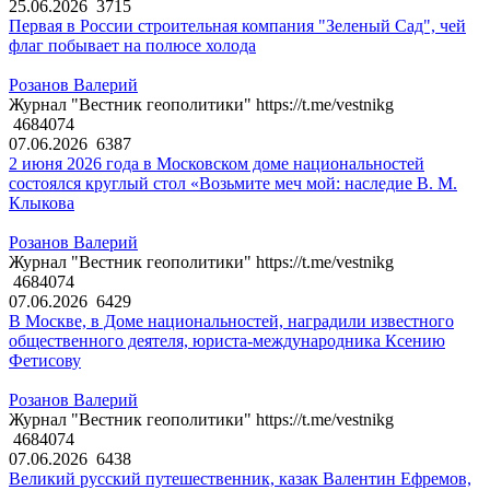
25.06.2026
3715
Первая в России строительная компания "Зеленый Сад", чей
флаг побывает на полюсе холода
Розанов Валерий
Журнал "Вестник геополитики" https://t.me/vestnikg
4684074
07.06.2026
6387
2 июня 2026 года в Московском доме национальностей
состоялся круглый стол «Возьмите меч мой: наследие В. М.
Клыкова
Розанов Валерий
Журнал "Вестник геополитики" https://t.me/vestnikg
4684074
07.06.2026
6429
В Москве, в Доме национальностей, наградили известного
общественного деятеля, юриста-международника Ксению
Фетисову
Розанов Валерий
Журнал "Вестник геополитики" https://t.me/vestnikg
4684074
07.06.2026
6438
Великий русский путешественник, казак Валентин Ефремов,