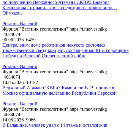
по поручению Верховного Атамана СКВРЗ Валерия
Камшилова, отправился в экспедицию на полюс холода
Оймякон.
Розанов Валерий
Журнал "Вестник геополитики" https://t.me/vestnikg
4684074
06.06.2026
6459
Центральном доме работников искусств состоялся
торжественный съезд-концерт, посвящённый 81-й годовщине
Победы в Великой Отечественной войне
Розанов Валерий
Журнал "Вестник геополитики" https://t.me/vestnikg
4684074
14.05.2026
10182
Верховный Атаман СКВРиЗ Камшилов В. В. принял в
Москве официальную делегацию Республики Сербской
Розанов Валерий
Журнал "Вестник геополитики" https://t.me/vestnikg
4684074
14.05.2026
9966
В Балашихе, человек упал с 14 этажа и остался жив