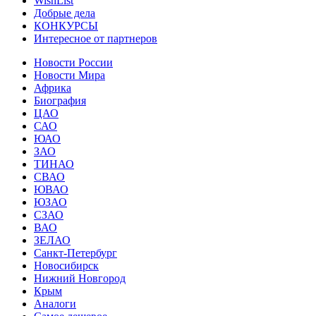
WishList
Добрые дела
КОНКУРСЫ
Интересное от партнеров
Новости России
Новости Мира
Африка
Биография
ЦАО
САО
ЮАО
ЗАО
ТИНАО
СВАО
ЮВАО
ЮЗАО
СЗАО
ВАО
ЗЕЛАО
Санкт-Петербург
Новосибирск
Нижний Новгород
Крым
Аналоги