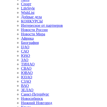
Спорт
LifeStyle
WishList
Добрые дела
КОНКУРСЫ
Интересное от партнеров
Новости России
Новости Мира
Африка
Биография
ЦАО
САО
ЮАО
ЗАО
ТИНАО
СВАО
ЮВАО
ЮЗАО
СЗАО
ВАО
ЗЕЛАО
Санкт-Петербург
Новосибирск
Нижний Новгород