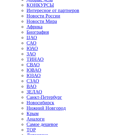
КОНКУРСЫ
Интересное от партнеров
Новости России
Новости Мира
Африка
Биография
ЦАО
САО
ЮАО
ЗАО
ТИНАО
СВАО
ЮВАО
ЮЗАО
СЗАО
ВАО
ЗЕЛАО
Санкт-Петербург
Новосибирск
Нижний Новгород
Крым
Аналоги
Самое дешевое
TOP