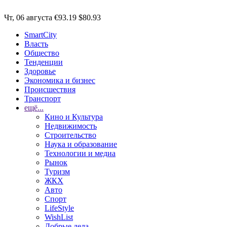
Чт, 06 августа
€93.19
$80.93
SmartCity
Власть
Общество
Тенденции
Здоровье
Экономика и бизнес
Происшествия
Транспорт
ещё...
Кино и Культура
Недвижимость
Строительство
Наука и образование
Технологии и медиа
Рынок
Туризм
ЖКХ
Авто
Спорт
LifeStyle
WishList
Добрые дела