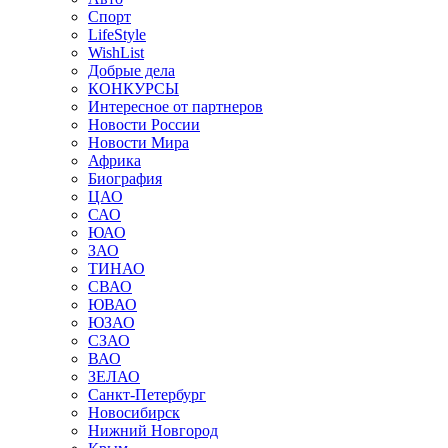
Спорт
LifeStyle
WishList
Добрые дела
КОНКУРСЫ
Интересное от партнеров
Новости России
Новости Мира
Африка
Биография
ЦАО
САО
ЮАО
ЗАО
ТИНАО
СВАО
ЮВАО
ЮЗАО
СЗАО
ВАО
ЗЕЛАО
Санкт-Петербург
Новосибирск
Нижний Новгород