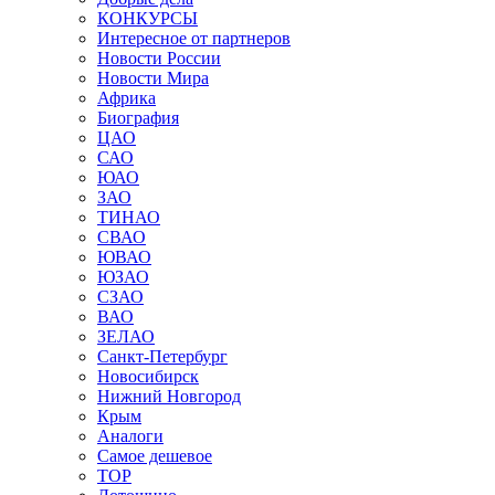
КОНКУРСЫ
Интересное от партнеров
Новости России
Новости Мира
Африка
Биография
ЦАО
САО
ЮАО
ЗАО
ТИНАО
СВАО
ЮВАО
ЮЗАО
СЗАО
ВАО
ЗЕЛАО
Санкт-Петербург
Новосибирск
Нижний Новгород
Крым
Аналоги
Самое дешевое
TOP