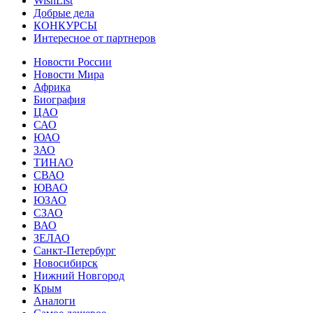
WishList
Добрые дела
КОНКУРСЫ
Интересное от партнеров
Новости России
Новости Мира
Африка
Биография
ЦАО
САО
ЮАО
ЗАО
ТИНАО
СВАО
ЮВАО
ЮЗАО
СЗАО
ВАО
ЗЕЛАО
Санкт-Петербург
Новосибирск
Нижний Новгород
Крым
Аналоги