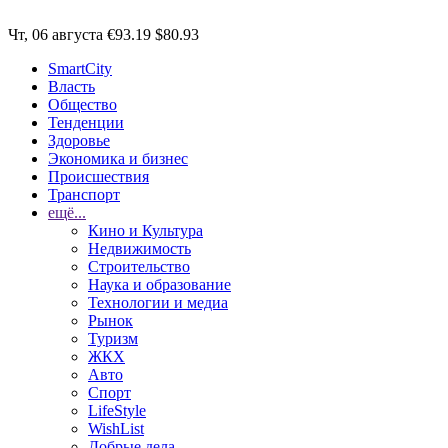
Чт, 06 августа
€93.19
$80.93
SmartCity
Власть
Общество
Тенденции
Здоровье
Экономика и бизнес
Происшествия
Транспорт
ещё...
Кино и Культура
Недвижимость
Строительство
Наука и образование
Технологии и медиа
Рынок
Туризм
ЖКХ
Авто
Спорт
LifeStyle
WishList
Добрые дела