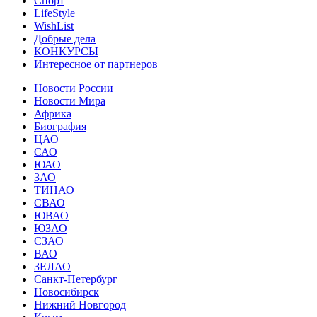
Спорт
LifeStyle
WishList
Добрые дела
КОНКУРСЫ
Интересное от партнеров
Новости России
Новости Мира
Африка
Биография
ЦАО
САО
ЮАО
ЗАО
ТИНАО
СВАО
ЮВАО
ЮЗАО
СЗАО
ВАО
ЗЕЛАО
Санкт-Петербург
Новосибирск
Нижний Новгород