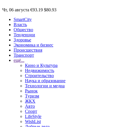
Чт, 06 августа
€93.19
$80.93
SmartCity
Власть
Общество
Тенденции
Здоровье
Экономика и бизнес
Происшествия
Транспорт
ещё...
Кино и Культура
Недвижимость
Строительство
Наука и образование
Технологии и медиа
Рынок
Туризм
ЖКХ
Авто
Спорт
LifeStyle
WishList
Добрые дела