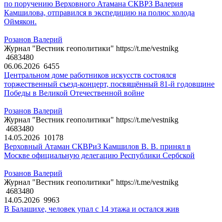
по поручению Верховного Атамана СКВРЗ Валерия
Камшилова, отправился в экспедицию на полюс холода
Оймякон.
Розанов Валерий
Журнал "Вестник геополитики" https://t.me/vestnikg
4683480
06.06.2026
6455
Центральном доме работников искусств состоялся
торжественный съезд-концерт, посвящённый 81-й годовщине
Победы в Великой Отечественной войне
Розанов Валерий
Журнал "Вестник геополитики" https://t.me/vestnikg
4683480
14.05.2026
10178
Верховный Атаман СКВРиЗ Камшилов В. В. принял в
Москве официальную делегацию Республики Сербской
Розанов Валерий
Журнал "Вестник геополитики" https://t.me/vestnikg
4683480
14.05.2026
9963
В Балашихе, человек упал с 14 этажа и остался жив