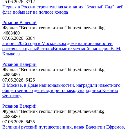
25.06.2026
3712
Первая в России строительная компания "Зеленый Сад", чей
флаг побывает на полюсе холода
Розанов Валерий
Журнал "Вестник геополитики" https://t.me/vestnikg
4683480
07.06.2026
6384
2 июня 2026 года в Московском доме национальностей
состоялся круглый стол «Возьмите меч мой: наследие В. М.
Клыкова
Розанов Валерий
Журнал "Вестник геополитики" https://t.me/vestnikg
4683480
07.06.2026
6426
В Москве, в Доме национальностей, наградили известного
общественного деятеля, юриста-международника Ксению
Фетисову
Розанов Валерий
Журнал "Вестник геополитики" https://t.me/vestnikg
4683480
07.06.2026
6435
Великий русский путешественник, казак Валентин Ефремов,