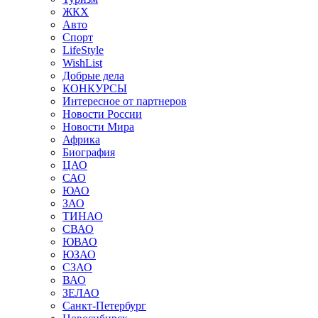
ЖКХ
Авто
Спорт
LifeStyle
WishList
Добрые дела
КОНКУРСЫ
Интересное от партнеров
Новости России
Новости Мира
Африка
Биография
ЦАО
САО
ЮАО
ЗАО
ТИНАО
СВАО
ЮВАО
ЮЗАО
СЗАО
ВАО
ЗЕЛАО
Санкт-Петербург