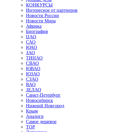
КОНКУРСЫ
Интересное от партнеров
Новости России
Новости Мира
Африка
Биография
ЦАО
САО
ЮАО
ЗАО
ТИНАО
СВАО
ЮВАО
ЮЗАО
СЗАО
ВАО
ЗЕЛАО
Санкт-Петербург
Новосибирск
Нижний Новгород
Крым
Аналоги
Самое дешевое
TOP