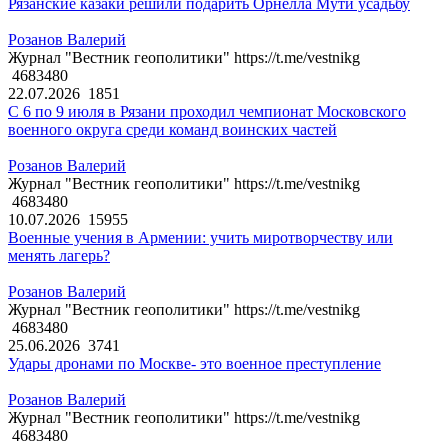
Рязанские казаки решили подарить Орнелла Мути усадьбу
Розанов Валерий
Журнал "Вестник геополитики" https://t.me/vestnikg
4683480
22.07.2026
1851
С 6 по 9 июля в Рязани проходил чемпионат Московского
военного округа среди команд воинских частей
Розанов Валерий
Журнал "Вестник геополитики" https://t.me/vestnikg
4683480
10.07.2026
15955
Военные учения в Армении: учить миротворчеству или
менять лагерь?
Розанов Валерий
Журнал "Вестник геополитики" https://t.me/vestnikg
4683480
25.06.2026
3741
Удары дронами по Москве- это военное преступление
Розанов Валерий
Журнал "Вестник геополитики" https://t.me/vestnikg
4683480