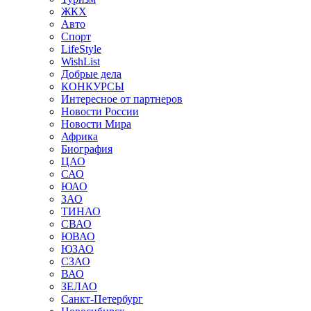
ЖКХ
Авто
Спорт
LifeStyle
WishList
Добрые дела
КОНКУРСЫ
Интересное от партнеров
Новости России
Новости Мира
Африка
Биография
ЦАО
САО
ЮАО
ЗАО
ТИНАО
СВАО
ЮВАО
ЮЗАО
СЗАО
ВАО
ЗЕЛАО
Санкт-Петербург