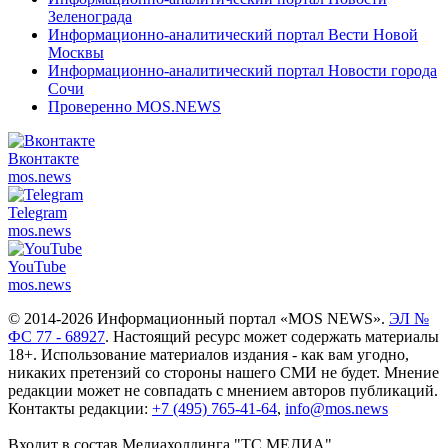
Зеленограда
Информационно-аналитический портал Вести Новой
Москвы
Информационно-аналитический портал Новости города
Сочи
Проверенно MOS.NEWS
Вконтакте
mos.
news
Telegram
mos.
news
YouTube
mos.
news
© 2014-2026 Информационный портал «MOS NEWS».
ЭЛ №
ФС 77 - 68927
. Настоящий ресурс может содержать материалы
18+. Использование материалов издания - как вам угодно,
никаких претензий со стороны нашего СМИ не будет. Мнение
редакции может не совпадать с мнением авторов публикаций.
Контакты редакции:
+7 (495) 765-41-64
,
info@mos.news
Входит в состав Медиахолдинга "ТС.МЕДИА"