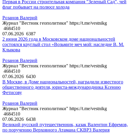
Первая в России строительная компания "Зеленый Сад", чей
флаг побывает на полюсе холода
Розанов Валерий
Журнал "Вестник геополитики" https://t.me/vestnikg
4684510
07.06.2026
6387
2 июня 2026 года в Московском доме национальностей
состоялся круглый стол «Возьмите меч мой: наследие В. М.
Клыкова
Розанов Валерий
Журнал "Вестник геополитики" https://t.me/vestnikg
4684510
07.06.2026
6430
В Москве, в Доме национальностей, наградили известного
общественного деятеля, юриста-международника Ксению
Фетисову
Розанов Валерий
Журнал "Вестник геополитики" https://t.me/vestnikg
4684510
07.06.2026
6438
Великий русский путешественник, казак Валентин Ефремов,
по поручению Верховного Атамана СКВРЗ Валерия