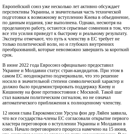
Европейский союз уже несколько лет активно обсуждает
перспективы Украины, и значительная часть технической
подготовки к возможному вступлению Киева в объединение,
по данным издания, уже выполнена. Однако, несмотря на
проделанную работу, остаются серьезные сомнения в том, что
все эти усилия приведут к быстрому и реальному результату.
Эксперты отмечают, что путь к членству в ЕС требует не
только политической воли, но и глубоких внутренних
преобразований, которые невозможно завершить за короткий
срок.
В июне 2022 года Евросоюз официально предоставил
Украине и Молдавии статус стран-кандидатов. При этом в
самом ЕС неоднократно подчеркивали, что это решение
носило в значительной степени символический характер и
должно было продемонстрировать поддержку Киеву и
Кишиневу на фоне противостояния с Москвой. Такой шаг
стал важным политическим сигналом, но не означал
автоматического приближения к полноценному членству.
12 июня глава Еврокомиссии Урсула фон дер Ляйен заявила,
что все государства-члены ЕС согласовали открытие первого
кластера переговоров о вступлении Украины и Молдавии в
союз. Начало переговорного процесса намечено на 15 июня,