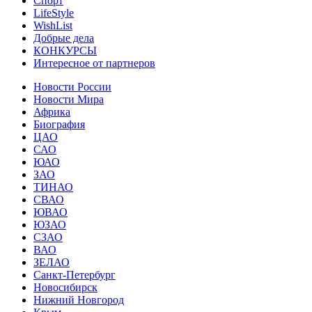
Спорт
LifeStyle
WishList
Добрые дела
КОНКУРСЫ
Интересное от партнеров
Новости России
Новости Мира
Африка
Биография
ЦАО
САО
ЮАО
ЗАО
ТИНАО
СВАО
ЮВАО
ЮЗАО
СЗАО
ВАО
ЗЕЛАО
Санкт-Петербург
Новосибирск
Нижний Новгород