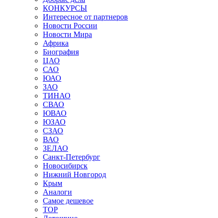
КОНКУРСЫ
Интересное от партнеров
Новости России
Новости Мира
Африка
Биография
ЦАО
САО
ЮАО
ЗАО
ТИНАО
СВАО
ЮВАО
ЮЗАО
СЗАО
ВАО
ЗЕЛАО
Санкт-Петербург
Новосибирск
Нижний Новгород
Крым
Аналоги
Самое дешевое
TOP