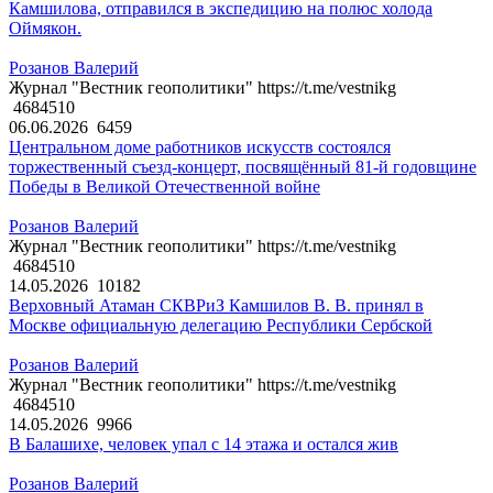
Камшилова, отправился в экспедицию на полюс холода
Оймякон.
Розанов Валерий
Журнал "Вестник геополитики" https://t.me/vestnikg
4684510
06.06.2026
6459
Центральном доме работников искусств состоялся
торжественный съезд-концерт, посвящённый 81-й годовщине
Победы в Великой Отечественной войне
Розанов Валерий
Журнал "Вестник геополитики" https://t.me/vestnikg
4684510
14.05.2026
10182
Верховный Атаман СКВРиЗ Камшилов В. В. принял в
Москве официальную делегацию Республики Сербской
Розанов Валерий
Журнал "Вестник геополитики" https://t.me/vestnikg
4684510
14.05.2026
9966
В Балашихе, человек упал с 14 этажа и остался жив
Розанов Валерий