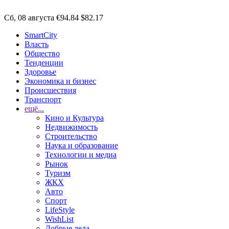
Сб, 08 августа
€94.84
$82.17
SmartCity
Власть
Общество
Тенденции
Здоровье
Экономика и бизнес
Происшествия
Транспорт
ещё...
Кино и Культура
Недвижимость
Строительство
Наука и образование
Технологии и медиа
Рынок
Туризм
ЖКХ
Авто
Спорт
LifeStyle
WishList
Добрые дела