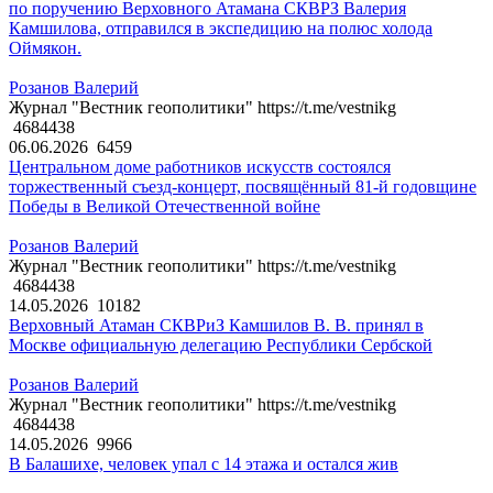
по поручению Верховного Атамана СКВРЗ Валерия
Камшилова, отправился в экспедицию на полюс холода
Оймякон.
Розанов Валерий
Журнал "Вестник геополитики" https://t.me/vestnikg
4684438
06.06.2026
6459
Центральном доме работников искусств состоялся
торжественный съезд-концерт, посвящённый 81-й годовщине
Победы в Великой Отечественной войне
Розанов Валерий
Журнал "Вестник геополитики" https://t.me/vestnikg
4684438
14.05.2026
10182
Верховный Атаман СКВРиЗ Камшилов В. В. принял в
Москве официальную делегацию Республики Сербской
Розанов Валерий
Журнал "Вестник геополитики" https://t.me/vestnikg
4684438
14.05.2026
9966
В Балашихе, человек упал с 14 этажа и остался жив