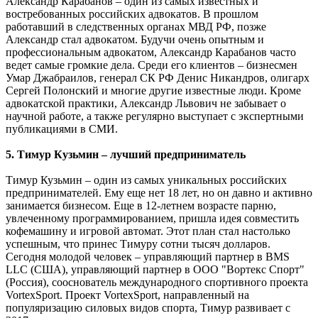
Александр Карабанов – один из самых известных и
востребованных российских адвокатов. В прошлом
работавший в следственных органах МВД РФ, позже
Александр стал адвокатом. Будучи очень опытным и
профессиональным адвокатом, Александр Карабанов часто
ведет самые громкие дела. Среди его клиентов – бизнесмен
Умар Джабраилов, генерал СК РФ Денис Никандров, олигарх
Сергей Полонский и многие другие известные люди. Кроме
адвокатской практики, Александр Львович не забывает о
научной работе, а также регулярно выступает с экспертными
публикациями в СМИ.
5. Тимур Кузьмин – лучший предприниматель
Тимур Кузьмин – один из самых уникальных российских
предпринимателей. Ему еще нет 18 лет, но он давно и активно
занимается бизнесом. Еще в 12-летнем возрасте парню,
увлеченному программированием, пришла идея совместить
кофемашину и игровой автомат. Этот план стал настолько
успешным, что принес Тимуру сотни тысяч долларов.
Сегодня молодой человек – управляющий партнер в BMS
LLC (США), управляющий партнер в ООО "Вортекс Спорт"
(Россия), сооснователь международного спортивного проекта
VortexSport. Проект VortexSport, направленный на
популяризацию силовых видов спорта, Тимур развивает с