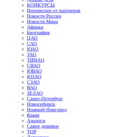
КОНКУРСЫ
Интересное от партнеров
Новости России
Новости Мира
Африка
Биография
ЦАО
САО
ЮАО
ЗАО
ТИНАО
СВАО
ЮВАО
ЮЗАО
СЗАО
ВАО
ЗЕЛАО
Санкт-Петербург
Новосибирск
Нижний Новгород
Крым
Аналоги
Самое дешевое
TOP