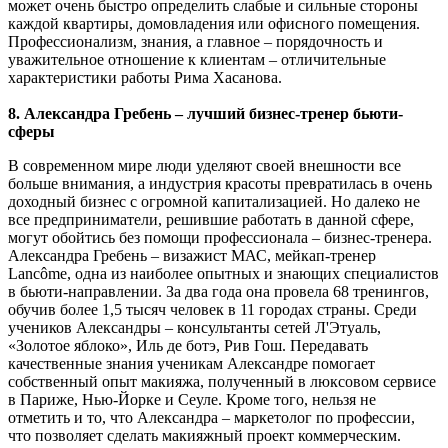
может очень быстро определить слабые и сильные стороны
каждой квартиры, домовладения или офисного помещения.
Профессионализм, знания, а главное – порядочность и
уважительное отношение к клиентам – отличительные
характеристики работы Рима Хасанова.
8.
Александра Гребень – лучший бизнес-тренер бьюти-
сферы
В современном мире люди уделяют своей внешности все
больше внимания, а индустрия красоты превратилась в очень
доходный бизнес с огромной капитализацией. Но далеко не
все предприниматели, решившие работать в данной сфере,
могут обойтись без помощи профессионала – бизнес-тренера.
Александра Гребень – визажист МАС, мейкап-тренер
Lancôme, одна из наиболее опытных и знающих специалистов
в бьюти-направлении. За два года она провела 68 тренингов,
обучив более 1,5 тысяч человек в 11 городах страны. Среди
учеников Александры – консультанты сетей Л'Этуаль,
«Золотое яблоко», Иль де ботэ, Рив Гош. Передавать
качественные знания ученикам Александре помогает
собственный опыт макияжа, полученный в люксовом сервисе
в Париже, Нью-Йорке и Сеуле. Кроме того, нельзя не
отметить и то, что Александра – маркетолог по профессии,
что позволяет сделать макияжный проект коммерческим.