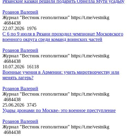
Рязанские казаки решили подарить Орнелла Мути усадьбу
Розанов Валерий
Журнал "Вестник геополитики" https://t.me/vestnikg
4684438
22.07.2026
1976
С 6 по 9 июля в Рязани проходил чемпионат Московского
военного округа среди команд воинских частей
Розанов Валерий
Журнал "Вестник геополитики" https://t.me/vestnikg
4684438
10.07.2026
16118
Военные учения в Армении: учить миротворчеству или
менять лагерь?
Розанов Валерий
Журнал "Вестник геополитики" https://t.me/vestnikg
4684438
25.06.2026
3745
Удары дронами по Москве- это военное преступление
Розанов Валерий
Журнал "Вестник геополитики" https://t.me/vestnikg
4684438