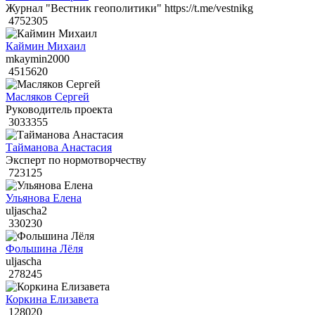
Журнал "Вестник геополитики" https://t.me/vestnikg
4752305
Каймин Михаил
mkaymin2000
4515620
Масляков Сергей
Руководитель проекта
3033355
Тайманова Анастасия
Эксперт по нормотворчеству
723125
Ульянова Елена
uljascha2
330230
Фольшина Лёля
uljascha
278245
Коркина Елизавета
128020