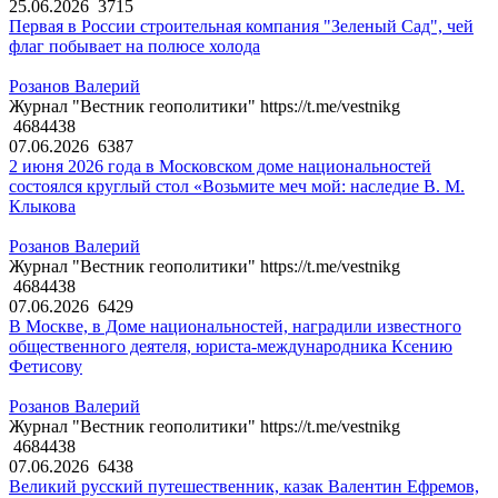
25.06.2026
3715
Первая в России строительная компания "Зеленый Сад", чей
флаг побывает на полюсе холода
Розанов Валерий
Журнал "Вестник геополитики" https://t.me/vestnikg
4684438
07.06.2026
6387
2 июня 2026 года в Московском доме национальностей
состоялся круглый стол «Возьмите меч мой: наследие В. М.
Клыкова
Розанов Валерий
Журнал "Вестник геополитики" https://t.me/vestnikg
4684438
07.06.2026
6429
В Москве, в Доме национальностей, наградили известного
общественного деятеля, юриста-международника Ксению
Фетисову
Розанов Валерий
Журнал "Вестник геополитики" https://t.me/vestnikg
4684438
07.06.2026
6438
Великий русский путешественник, казак Валентин Ефремов,