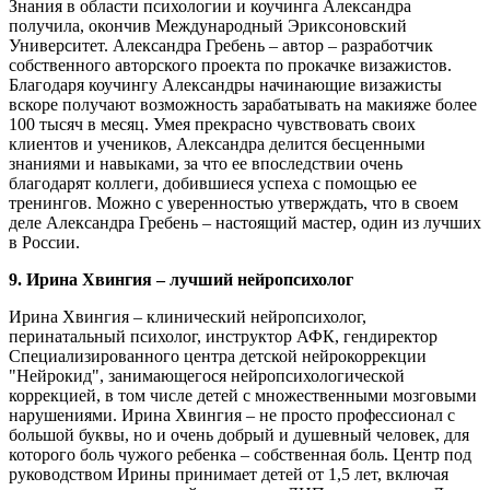
Знания в области психологии и коучинга Александра
получила, окончив Международный Эриксоновский
Университет. Александра Гребень – автор – разработчик
собственного авторского проекта по прокачке визажистов.
Благодаря коучингу Александры начинающие визажисты
вскоре получают возможность зарабатывать на макияже более
100 тысяч в месяц. Умея прекрасно чувствовать своих
клиентов и учеников, Александра делится бесценными
знаниями и навыками, за что ее впоследствии очень
благодарят коллеги, добившиеся успеха с помощью ее
тренингов. Можно с уверенностью утверждать, что в своем
деле Александра Гребень – настоящий мастер, один из лучших
в России.
9. Ирина Хвингия – лучший нейропсихолог
Ирина Хвингия – клинический нейропсихолог,
перинатальный психолог, инструктор АФК, гендиректор
Специализированного центра детской нейрокоррекции
"Нейрокид", занимающегося нейропсихологической
коррекцией, в том числе детей с множественными мозговыми
нарушениями. Ирина Хвингия – не просто профессионал с
большой буквы, но и очень добрый и душевный человек, для
которого боль чужого ребенка – собственная боль. Центр под
руководством Ирины принимает детей от 1,5 лет, включая