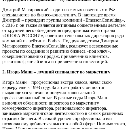
Дмитрий Магировский – один из самых известных в РФ
специалистов по бизнес-консалтингу. В настоящее время
Дмитрий – президент группы компаний «EmersonConsulting»,
с 2016 г. он также является активным общественным деятелем
от крупнейшего объединения предпринимателей страны
«ОПОРА РОССИИ», советник генеральных директоров ряда
компаний из рейтинга Forbes. Под руководством Дмитрия
Магировского EmersonConsulting реализует всевозможные
проекты по созданию и развитию бизнеса «под ключ»,
совершенствованию продаж, привлечению клиентов,
развитию франчайзинга и привлечению инвестиций.
2. Игорь Манн – лучший специалист по маркетингу
Игорь Манн – профессионал экстра-класса, начал свою
карьеру еще в 1993 году. За 25 лет работы он достиг
выдающихся успехов и получил колоссальный
профессиональный опыт. В разные годы Игорь Манн
выполнял обязанности директора по маркетингу,
коммерческого директора, регионального директора,
занимаясь маркетинговой деятельностью в самых различных
отраслях бизнеса. Высокий уровень профессионализма
позволял ему добиваться высот в любой сфере. Помимо этого,
Игорь Манн выпустил уже десять книг, в том числе