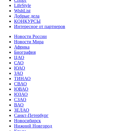
Спорт
LifeStyle
WishList
Добрые дела
КОНКУРСЫ
Интересное от партнеров
Новости России
Новости Мира
Африка
Биография
ЦАО
САО
ЮАО
ЗАО
ТИНАО
СВАО
ЮВАО
ЮЗАО
СЗАО
ВАО
ЗЕЛАО
Санкт-Петербург
Новосибирск
Нижний Новгород