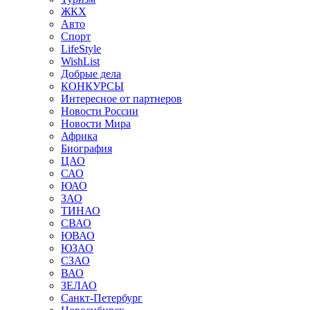
ЖКХ
Авто
Спорт
LifeStyle
WishList
Добрые дела
КОНКУРСЫ
Интересное от партнеров
Новости России
Новости Мира
Африка
Биография
ЦАО
САО
ЮАО
ЗАО
ТИНАО
СВАО
ЮВАО
ЮЗАО
СЗАО
ВАО
ЗЕЛАО
Санкт-Петербург