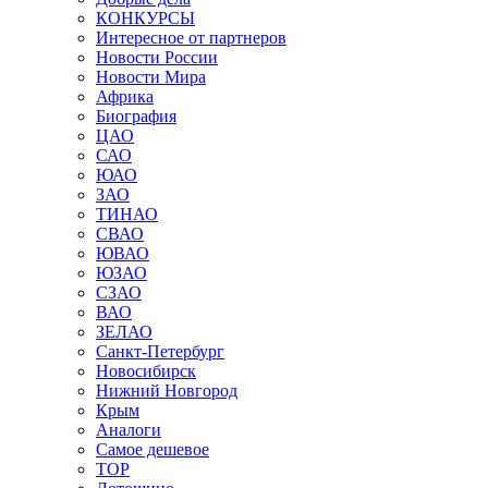
КОНКУРСЫ
Интересное от партнеров
Новости России
Новости Мира
Африка
Биография
ЦАО
САО
ЮАО
ЗАО
ТИНАО
СВАО
ЮВАО
ЮЗАО
СЗАО
ВАО
ЗЕЛАО
Санкт-Петербург
Новосибирск
Нижний Новгород
Крым
Аналоги
Самое дешевое
TOP