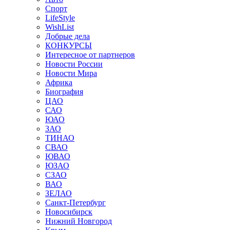
Спорт
LifeStyle
WishList
Добрые дела
КОНКУРСЫ
Интересное от партнеров
Новости России
Новости Мира
Африка
Биография
ЦАО
САО
ЮАО
ЗАО
ТИНАО
СВАО
ЮВАО
ЮЗАО
СЗАО
ВАО
ЗЕЛАО
Санкт-Петербург
Новосибирск
Нижний Новгород