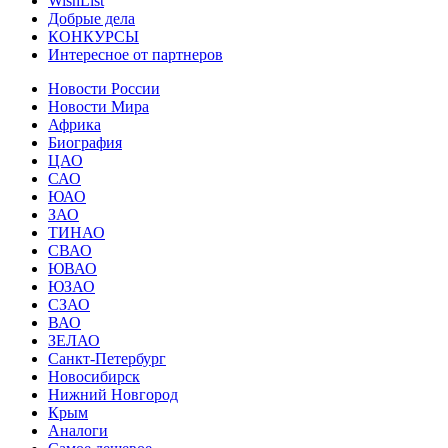
WishList
Добрые дела
КОНКУРСЫ
Интересное от партнеров
Новости России
Новости Мира
Африка
Биография
ЦАО
САО
ЮАО
ЗАО
ТИНАО
СВАО
ЮВАО
ЮЗАО
СЗАО
ВАО
ЗЕЛАО
Санкт-Петербург
Новосибирск
Нижний Новгород
Крым
Аналоги