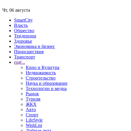
Чт, 06 августа
SmartCity
Власть
Общество
Тенденции
Здоровье
Экономика и бизнес
Происшествия
Транспорт
ещё...
Кино и Культура
Недвижимость
Строительство
Наука и образование
Технологии и медиа
Рынок
Туризм
ЖКХ
Авто
Спорт
LifeStyle
WishList
Добрые дела