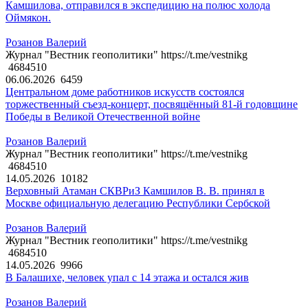
Камшилова, отправился в экспедицию на полюс холода
Оймякон.
Розанов Валерий
Журнал "Вестник геополитики" https://t.me/vestnikg
4684510
06.06.2026
6459
Центральном доме работников искусств состоялся
торжественный съезд-концерт, посвящённый 81-й годовщине
Победы в Великой Отечественной войне
Розанов Валерий
Журнал "Вестник геополитики" https://t.me/vestnikg
4684510
14.05.2026
10182
Верховный Атаман СКВРиЗ Камшилов В. В. принял в
Москве официальную делегацию Республики Сербской
Розанов Валерий
Журнал "Вестник геополитики" https://t.me/vestnikg
4684510
14.05.2026
9966
В Балашихе, человек упал с 14 этажа и остался жив
Розанов Валерий