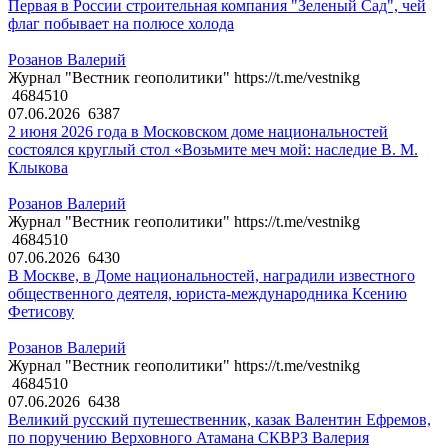
Первая в России строительная компания "Зеленый Сад", чей
флаг побывает на полюсе холода
Розанов Валерий
Журнал "Вестник геополитики" https://t.me/vestnikg
4684510
07.06.2026
6387
2 июня 2026 года в Московском доме национальностей
состоялся круглый стол «Возьмите меч мой: наследие В. М.
Клыкова
Розанов Валерий
Журнал "Вестник геополитики" https://t.me/vestnikg
4684510
07.06.2026
6430
В Москве, в Доме национальностей, наградили известного
общественного деятеля, юриста-международника Ксению
Фетисову
Розанов Валерий
Журнал "Вестник геополитики" https://t.me/vestnikg
4684510
07.06.2026
6438
Великий русский путешественник, казак Валентин Ефремов,
по поручению Верховного Атамана СКВРЗ Валерия