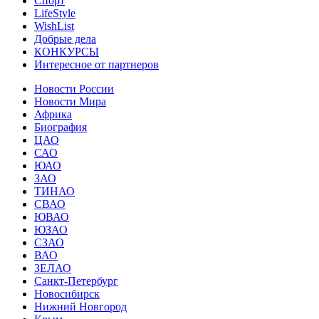
Спорт
LifeStyle
WishList
Добрые дела
КОНКУРСЫ
Интересное от партнеров
Новости России
Новости Мира
Африка
Биография
ЦАО
САО
ЮАО
ЗАО
ТИНАО
СВАО
ЮВАО
ЮЗАО
СЗАО
ВАО
ЗЕЛАО
Санкт-Петербург
Новосибирск
Нижний Новгород