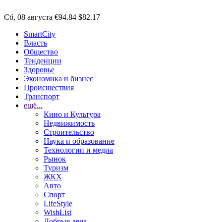
Сб, 08 августа
€94.84
$82.17
SmartCity
Власть
Общество
Тенденции
Здоровье
Экономика и бизнес
Происшествия
Транспорт
ещё...
Кино и Культура
Недвижимость
Строительство
Наука и образование
Технологии и медиа
Рынок
Туризм
ЖКХ
Авто
Спорт
LifeStyle
WishList
Добрые дела