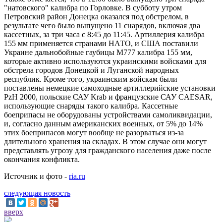
"натовского" калибра по Горловке. В субботу утром
Петровский район Донецка оказался под обстрелом, в
результате чего было выпущено 11 снарядов, включая два
кассетных, за три часа с 8:45 до 11:45. Артиллерия калибра
155 мм применяется странами НАТО, и США поставили
Украине дальнобойные гаубицы M777 калибра 155 мм,
которые активно используются украинскими войсками для
обстрела городов Донецкой и Луганской народных
республик. Кроме того, украинским войскам были
поставлены немецкие самоходные артиллерийские установки
PzH 2000, польские САУ Krab и французские САУ CAESAR,
использующие снаряды такого калибра. Кассетные
боеприпасы не оборудованы устройствами самоликвидации,
и, согласно данным американских военных, от 5% до 14%
этих боеприпасов могут вообще не разорваться из-за
длительного хранения на складах. В этом случае они могут
представлять угрозу для гражданского населения даже после
окончания конфликта.
Источник и фото -
ria.ru
следующая новость
вверх