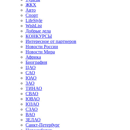
ЖКХ
Авто
Спорт
LifeStyle
WishList
Добрые дела
КОНКУРСЫ
Интересное от партнеров
Новости России
Новости Мира
Африка
Биография
ЦАО
САО
ЮАО
ЗАО
ТИНАО
СВАО
ЮВАО
ЮЗАО
СЗАО
ВАО
ЗЕЛАО
Санкт-Петербург