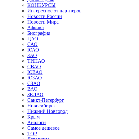
КОНКУРСЫ
Интересное от партнеров
Новости России
Новости Мира
Африка
Биография
ЦАО
САО
ЮАО
ЗАО
ТИНАО
СВАО
ЮВАО
ЮЗАО
СЗАО
ВАО
ЗЕЛАО
Санкт-Петербург
Новосибирск
Нижний Новгород
Крым
Аналоги
Самое дешевое
TOP