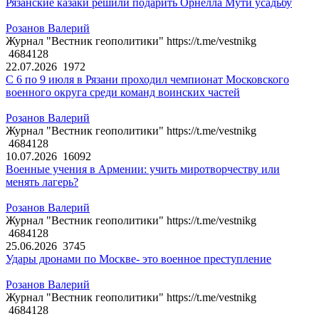
Рязанские казаки решили подарить Орнелла Мути усадьбу
Розанов Валерий
Журнал "Вестник геополитики" https://t.me/vestnikg
4684128
22.07.2026
1972
С 6 по 9 июля в Рязани проходил чемпионат Московского
военного округа среди команд воинских частей
Розанов Валерий
Журнал "Вестник геополитики" https://t.me/vestnikg
4684128
10.07.2026
16092
Военные учения в Армении: учить миротворчеству или
менять лагерь?
Розанов Валерий
Журнал "Вестник геополитики" https://t.me/vestnikg
4684128
25.06.2026
3745
Удары дронами по Москве- это военное преступление
Розанов Валерий
Журнал "Вестник геополитики" https://t.me/vestnikg
4684128