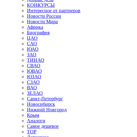
КОНКУРСЫ
Интересное от партнеров
Новости России
Новости Мира
Африка
Биография
ЦАО
САО
ЮАО
ЗАО
ТИНАО
СВАО
ЮВАО
ЮЗАО
СЗАО
ВАО
ЗЕЛАО
Санкт-Петербург
Новосибирск
Нижний Новгород
Крым
Аналоги
Самое дешевое
TOP