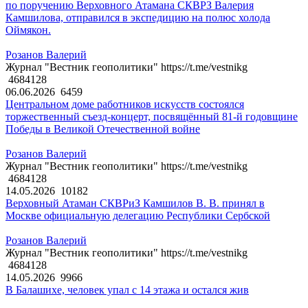
по поручению Верховного Атамана СКВРЗ Валерия
Камшилова, отправился в экспедицию на полюс холода
Оймякон.
Розанов Валерий
Журнал "Вестник геополитики" https://t.me/vestnikg
4684128
06.06.2026
6459
Центральном доме работников искусств состоялся
торжественный съезд-концерт, посвящённый 81-й годовщине
Победы в Великой Отечественной войне
Розанов Валерий
Журнал "Вестник геополитики" https://t.me/vestnikg
4684128
14.05.2026
10182
Верховный Атаман СКВРиЗ Камшилов В. В. принял в
Москве официальную делегацию Республики Сербской
Розанов Валерий
Журнал "Вестник геополитики" https://t.me/vestnikg
4684128
14.05.2026
9966
В Балашихе, человек упал с 14 этажа и остался жив