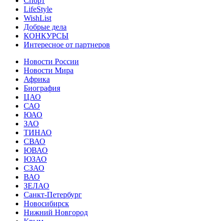
Спорт
LifeStyle
WishList
Добрые дела
КОНКУРСЫ
Интересное от партнеров
Новости России
Новости Мира
Африка
Биография
ЦАО
САО
ЮАО
ЗАО
ТИНАО
СВАО
ЮВАО
ЮЗАО
СЗАО
ВАО
ЗЕЛАО
Санкт-Петербург
Новосибирск
Нижний Новгород