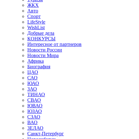
ЖКХ
Авто
Спорт
LifeStyle
WishList
Добрые дела
КОНКУРСЫ
Интересное от партнеров
Новости России
Новости Мира
Африка
Биография
ЦАО
САО
ЮАО
ЗАО
ТИНАО
СВАО
ЮВАО
ЮЗАО
СЗАО
ВАО
ЗЕЛАО
Санкт-Петербург