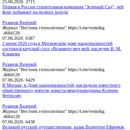
25.06.2026
3715
Первая в России строительная компания "Зеленый Сад", чей
флаг побывает на полюсе холода
Розанов Валерий
Журнал "Вестник геополитики" https://t.me/vestnikg
4684128
07.06.2026
6387
2 июня 2026 года в Московском доме национальностей
состоялся круглый стол «Возьмите меч мой: наследие В. М.
Клыкова
Розанов Валерий
Журнал "Вестник геополитики" https://t.me/vestnikg
4684128
07.06.2026
6429
В Москве, в Доме национальностей, наградили известного
общественного деятеля, юриста-международника Ксению
Фетисову
Розанов Валерий
Журнал "Вестник геополитики" https://t.me/vestnikg
4684128
07.06.2026
6438
Великий русский путешественник, казак Валентин Ефремов,