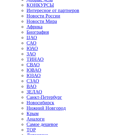
КОНКУРСЫ
Интересное от партнеров
Новости России
Новости Мира
Африка
Биография
ЦАО
САО
ЮАО
ЗАО
ТИНАО
СВАО
ЮВАО
ЮЗАО
СЗАО
ВАО
ЗЕЛАО
Санкт-Петербург
Новосибирск
Нижний Новгород
Крым
Аналоги
Самое дешевое
TOP