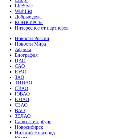
Спорт
LifeStyle
WishList
Добрые дела
КОНКУРСЫ
Интересное от партнеров
Новости России
Новости Мира
Африка
Биография
ЦАО
САО
ЮАО
ЗАО
ТИНАО
СВАО
ЮВАО
ЮЗАО
СЗАО
ВАО
ЗЕЛАО
Санкт-Петербург
Новосибирск
Нижний Новгород