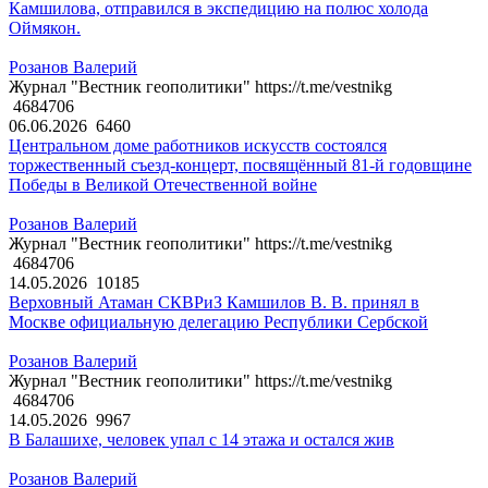
Камшилова, отправился в экспедицию на полюс холода
Оймякон.
Розанов Валерий
Журнал "Вестник геополитики" https://t.me/vestnikg
4684706
06.06.2026
6460
Центральном доме работников искусств состоялся
торжественный съезд-концерт, посвящённый 81-й годовщине
Победы в Великой Отечественной войне
Розанов Валерий
Журнал "Вестник геополитики" https://t.me/vestnikg
4684706
14.05.2026
10185
Верховный Атаман СКВРиЗ Камшилов В. В. принял в
Москве официальную делегацию Республики Сербской
Розанов Валерий
Журнал "Вестник геополитики" https://t.me/vestnikg
4684706
14.05.2026
9967
В Балашихе, человек упал с 14 этажа и остался жив
Розанов Валерий