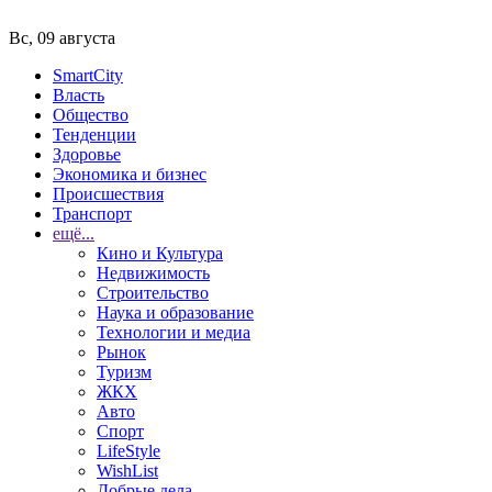
Вс, 09 августа
SmartCity
Власть
Общество
Тенденции
Здоровье
Экономика и бизнес
Происшествия
Транспорт
ещё...
Кино и Культура
Недвижимость
Строительство
Наука и образование
Технологии и медиа
Рынок
Туризм
ЖКХ
Авто
Спорт
LifeStyle
WishList
Добрые дела