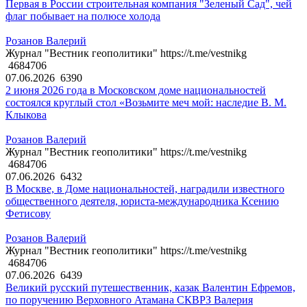
Первая в России строительная компания "Зеленый Сад", чей
флаг побывает на полюсе холода
Розанов Валерий
Журнал "Вестник геополитики" https://t.me/vestnikg
4684706
07.06.2026
6390
2 июня 2026 года в Московском доме национальностей
состоялся круглый стол «Возьмите меч мой: наследие В. М.
Клыкова
Розанов Валерий
Журнал "Вестник геополитики" https://t.me/vestnikg
4684706
07.06.2026
6432
В Москве, в Доме национальностей, наградили известного
общественного деятеля, юриста-международника Ксению
Фетисову
Розанов Валерий
Журнал "Вестник геополитики" https://t.me/vestnikg
4684706
07.06.2026
6439
Великий русский путешественник, казак Валентин Ефремов,
по поручению Верховного Атамана СКВРЗ Валерия