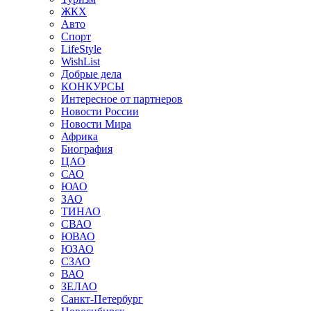
ЖКХ
Авто
Спорт
LifeStyle
WishList
Добрые дела
КОНКУРСЫ
Интересное от партнеров
Новости России
Новости Мира
Африка
Биография
ЦАО
САО
ЮАО
ЗАО
ТИНАО
СВАО
ЮВАО
ЮЗАО
СЗАО
ВАО
ЗЕЛАО
Санкт-Петербург