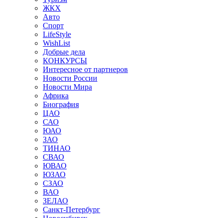
ЖКХ
Авто
Спорт
LifeStyle
WishList
Добрые дела
КОНКУРСЫ
Интересное от партнеров
Новости России
Новости Мира
Африка
Биография
ЦАО
САО
ЮАО
ЗАО
ТИНАО
СВАО
ЮВАО
ЮЗАО
СЗАО
ВАО
ЗЕЛАО
Санкт-Петербург