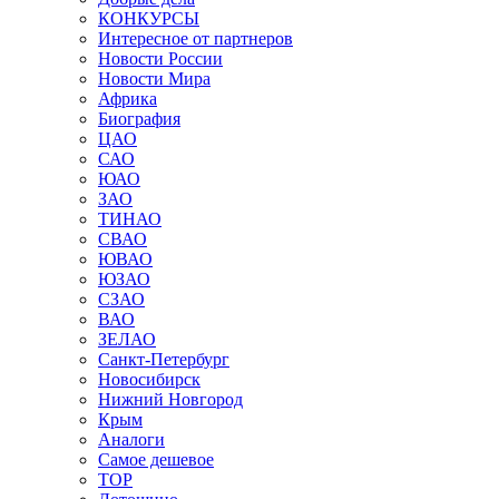
КОНКУРСЫ
Интересное от партнеров
Новости России
Новости Мира
Африка
Биография
ЦАО
САО
ЮАО
ЗАО
ТИНАО
СВАО
ЮВАО
ЮЗАО
СЗАО
ВАО
ЗЕЛАО
Санкт-Петербург
Новосибирск
Нижний Новгород
Крым
Аналоги
Самое дешевое
TOP