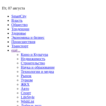
Пт, 07 августа
SmartCity
Власть
Общество
Тенденции
Здоровье
Экономика и бизнес
Происшествия
Транспорт
ещё...
Кино и Культура
Недвижимость
Строительство
Наука и образование
Технологии и медиа
Рынок
Туризм
ЖКХ
Авто
Спорт
LifeStyle
WishList
Добрые дела