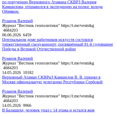
по поручению Верховного Атамана СКВРЗ Валерия
Камшилова, отправился в экспедицию на полюс холода
Оймякон.
Розанов Валерий
Журнал "Вестник геополитики" https://t.me/vestnikg
4684203
06.06.2026
6459
Центральном доме работников искусств состоялся
торжественный съезд-концерт, посвящённый 81-й годовщине
Победы в Великой Отечественной войне
Розанов Валерий
Журнал "Вестник геополитики" https://t.me/vestnikg
4684203
14.05.2026
10182
Верховный Атаман СКВРиЗ Камшилов В. В. принял в
Москве официальную делегацию Республики Сербской
Розанов Валерий
Журнал "Вестник геополитики" https://t.me/vestnikg
4684203
14.05.2026
9966
В Балашихе, человек упал с 14 этажа и остался жив