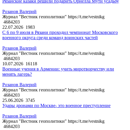
Рязанские казаки решили подарить Орнелла Мути усадьбу
Розанов Валерий
Журнал "Вестник геополитики" https://t.me/vestnikg
4684203
22.07.2026
1983
С 6 по 9 июля в Рязани проходил чемпионат Московского
военного округа среди команд воинских частей
Розанов Валерий
Журнал "Вестник геополитики" https://t.me/vestnikg
4684203
10.07.2026
16118
Военные учения в Армении: учить миротворчеству или
менять лагерь?
Розанов Валерий
Журнал "Вестник геополитики" https://t.me/vestnikg
4684203
25.06.2026
3745
Удары дронами по Москве- это военное преступление
Розанов Валерий
Журнал "Вестник геополитики" https://t.me/vestnikg
4684203