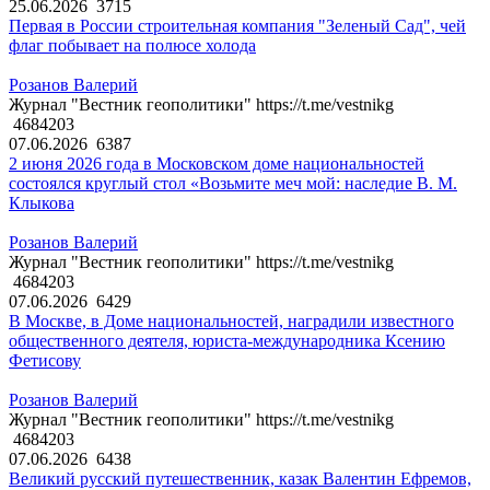
25.06.2026
3715
Первая в России строительная компания "Зеленый Сад", чей
флаг побывает на полюсе холода
Розанов Валерий
Журнал "Вестник геополитики" https://t.me/vestnikg
4684203
07.06.2026
6387
2 июня 2026 года в Московском доме национальностей
состоялся круглый стол «Возьмите меч мой: наследие В. М.
Клыкова
Розанов Валерий
Журнал "Вестник геополитики" https://t.me/vestnikg
4684203
07.06.2026
6429
В Москве, в Доме национальностей, наградили известного
общественного деятеля, юриста-международника Ксению
Фетисову
Розанов Валерий
Журнал "Вестник геополитики" https://t.me/vestnikg
4684203
07.06.2026
6438
Великий русский путешественник, казак Валентин Ефремов,