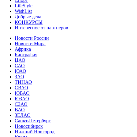
Спорт
LifeStyle
WishList
Добрые дела
КОНКУРСЫ
Интересное от партнеров
Новости России
Новости Мира
Африка
Биография
ЦАО
САО
ЮАО
ЗАО
ТИНАО
СВАО
ЮВАО
ЮЗАО
СЗАО
ВАО
ЗЕЛАО
Санкт-Петербург
Новосибирск
Нижний Новгород