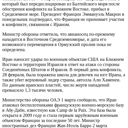
который был передислоцирован из Балтийского моря после
обострения конфликта на Ближнем Востоке, прибыл в
Средиземное море. Президент Франции Эммануэль Макрон в
понедельник подтвердил, что Франция не принимает участия
в конфликте, связанном с Ираном.
Министр обороны отметила, что авианосец по-прежнему
находится в Восточном Средиземноморье, и дата его
возможного перемещения в Ормузский пролив пока не
определена.
Иран наносит удары по военным объектам США на Ближнем
Востоке и территории Израиля в ответ на атаки со стороны
Соединённых Штатов и Израиля. В первый день конфликта,
28 февраля, была поражена школа для девочек на юге Ирана, а
также убит верховный лидер страны, аятолла Али Хаменеи.
По данным иранских властей, число жертв нападений
превысило 1,3 тысячи человек.
Министерство обороны ОАЭ 1 марта сообщило, что Иран
атаковал беспилотниками французскую военно-морскую базу
в Абу-Даби, известную как Camp de la Paix. Эта база была
открыта в 2009 году и стала первым зарубежным военным
объектом Франции за последние 50 лет. Министр
иностранных дел Франции Жан-Ноэль Барро 2 марта