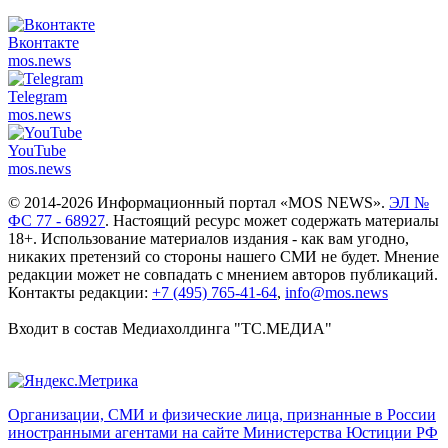
Вконтакте
mos.
news
Telegram
mos.
news
YouTube
mos.
news
© 2014-2026 Информационный портал «MOS NEWS».
ЭЛ №
ФС 77 - 68927
. Настоящий ресурс может содержать материалы
18+. Использование материалов издания - как вам угодно,
никаких претензий со стороны нашего СМИ не будет. Мнение
редакции может не совпадать с мнением авторов публикаций.
Контакты редакции:
+7 (495) 765-41-64
,
info@mos.news
Входит в состав Медиахолдинга "ТС.МЕДИА"
Организации, СМИ и физические лица, признанные в России
иностранными агентами на сайте Министерства Юстиции РФ