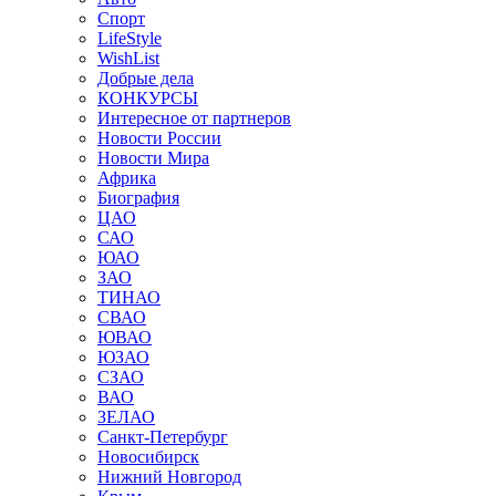
Спорт
LifeStyle
WishList
Добрые дела
КОНКУРСЫ
Интересное от партнеров
Новости России
Новости Мира
Африка
Биография
ЦАО
САО
ЮАО
ЗАО
ТИНАО
СВАО
ЮВАО
ЮЗАО
СЗАО
ВАО
ЗЕЛАО
Санкт-Петербург
Новосибирск
Нижний Новгород