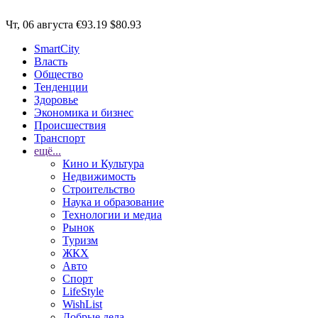
Чт, 06 августа
€93.19
$80.93
SmartCity
Власть
Общество
Тенденции
Здоровье
Экономика и бизнес
Происшествия
Транспорт
ещё...
Кино и Культура
Недвижимость
Строительство
Наука и образование
Технологии и медиа
Рынок
Туризм
ЖКХ
Авто
Спорт
LifeStyle
WishList
Добрые дела