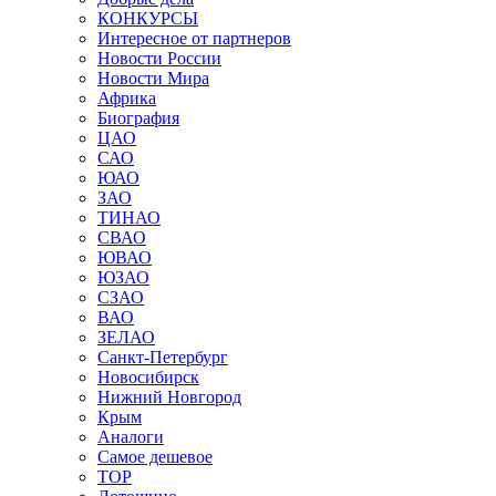
КОНКУРСЫ
Интересное от партнеров
Новости России
Новости Мира
Африка
Биография
ЦАО
САО
ЮАО
ЗАО
ТИНАО
СВАО
ЮВАО
ЮЗАО
СЗАО
ВАО
ЗЕЛАО
Санкт-Петербург
Новосибирск
Нижний Новгород
Крым
Аналоги
Самое дешевое
TOP