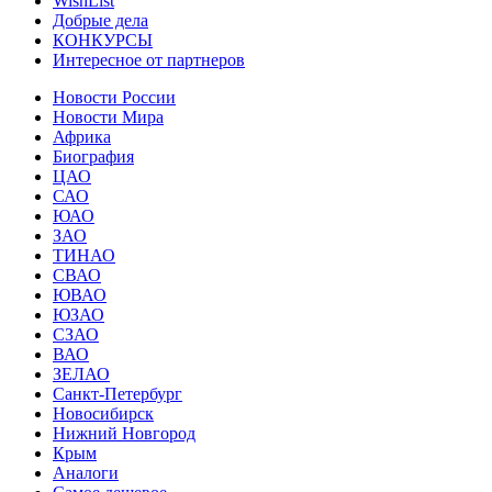
WishList
Добрые дела
КОНКУРСЫ
Интересное от партнеров
Новости России
Новости Мира
Африка
Биография
ЦАО
САО
ЮАО
ЗАО
ТИНАО
СВАО
ЮВАО
ЮЗАО
СЗАО
ВАО
ЗЕЛАО
Санкт-Петербург
Новосибирск
Нижний Новгород
Крым
Аналоги