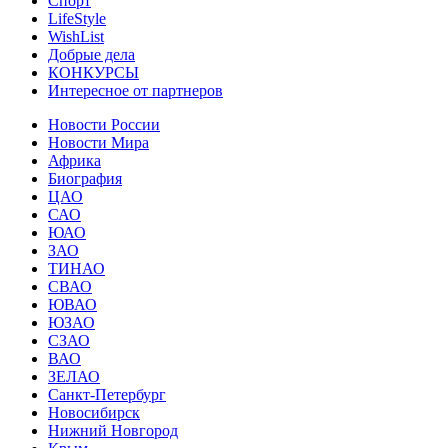
Спорт
LifeStyle
WishList
Добрые дела
КОНКУРСЫ
Интересное от партнеров
Новости России
Новости Мира
Африка
Биография
ЦАО
САО
ЮАО
ЗАО
ТИНАО
СВАО
ЮВАО
ЮЗАО
СЗАО
ВАО
ЗЕЛАО
Санкт-Петербург
Новосибирск
Нижний Новгород