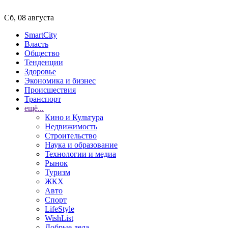
Сб, 08 августа
SmartCity
Власть
Общество
Тенденции
Здоровье
Экономика и бизнес
Происшествия
Транспорт
ещё...
Кино и Культура
Недвижимость
Строительство
Наука и образование
Технологии и медиа
Рынок
Туризм
ЖКХ
Авто
Спорт
LifeStyle
WishList
Добрые дела