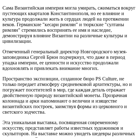
Сама Византийская империя могла умирать, сжиматься вокруг
пустеющих кварталов Константинополя, но ее влияние и
культура продолжали жить в сердцах людей на протяжении
веков. Германские "кесари римлян" и тюркские "султаны
римлян" стремились воспринять ее имя и наследие,
демонстрируя влияние Византии на различные культуры и
цивилизации.
Отмеченный генеральный директор Новгородского музея-
заповедника Сергей Брюн подчеркнул, что даже в период
упадка империи, ее ценности и искусство продолжали
вдохновлять и привлекать внимание многих.
Пространство экспозиции, созданное бюро PS Culture, не
только передает атмосферу средневековой архитектуры, но и
погружает посетителей в мир, где каждая деталь отражает
двойственную природу византийской монеты. Прозрачная
колоннада и арки напоминают о величии и изяществе
византийских построек, заимствуя формы из церковного и
светского зодчества.
Эта уникальная выставка, посвященная современному
искусству, представляет работы известных художников и
скульпторов. На выставке можно увидеть шедевры различных