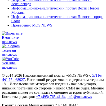
Зеленограда
Информационно-аналитический портал Вести Новой
Москвы
Информационно-аналитический портал Новости города
Сочи
Проверенно MOS.NEWS
Вконтакте
mos.
news
Telegram
mos.
news
YouTube
mos.
news
© 2014-2026 Информационный портал «MOS NEWS».
ЭЛ №
ФС 77 - 68927
. Настоящий ресурс может содержать материалы
18+. Использование материалов издания - как вам угодно,
никаких претензий со стороны нашего СМИ не будет. Мнение
редакции может не совпадать с мнением авторов публикаций.
Контакты редакции:
+7 (495) 765-41-64
,
info@mos.news
Входит в состав Медиахолдинга "ТС.МЕДИА"