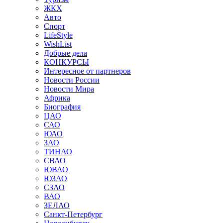
ЖКХ
Авто
Спорт
LifeStyle
WishList
Добрые дела
КОНКУРСЫ
Интересное от партнеров
Новости России
Новости Мира
Африка
Биография
ЦАО
САО
ЮАО
ЗАО
ТИНАО
СВАО
ЮВАО
ЮЗАО
СЗАО
ВАО
ЗЕЛАО
Санкт-Петербург