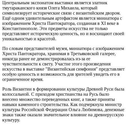
Центральным экспонатом выставки является златник
тмутараканского князя Олега Михаила, который
символизирует исторические связи с византийским двором.
Ещё одним удивительным артефактом является миниатюра с
изображением Христа Пантократора, созданная в XI веке в
Константинополе. Эти предметы искусства не только
представляют историческую ценность, но и восхищают своей
уникальностью и красотой.
По словам представителей музея, миниатюра с изображением
Христа Пантократора, хранимая в Третьяковской галерее,
никогда ранее не демонстрировалась из-за ее
чувствительности к свету. Участие этого произведения
искусства в выставке "Византийская симфония" представляет
особую ценность и возможность для зрителей увидеть его в
ограниченное время.
Роль Византии в формировании культуры Древней Руси была
колоссальной. С приходом христианства на Русь было
внесено множество переведенных книг, а также приняты
навыки каменного строительства. Как подчеркнула министр
культуры Российской Федерации Ольга Любимова, денежные
знаки также оказали значительное влияние на древнерусскую
культуру.