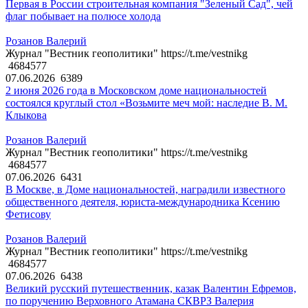
Первая в России строительная компания "Зеленый Сад", чей
флаг побывает на полюсе холода
Розанов Валерий
Журнал "Вестник геополитики" https://t.me/vestnikg
4684577
07.06.2026
6389
2 июня 2026 года в Московском доме национальностей
состоялся круглый стол «Возьмите меч мой: наследие В. М.
Клыкова
Розанов Валерий
Журнал "Вестник геополитики" https://t.me/vestnikg
4684577
07.06.2026
6431
В Москве, в Доме национальностей, наградили известного
общественного деятеля, юриста-международника Ксению
Фетисову
Розанов Валерий
Журнал "Вестник геополитики" https://t.me/vestnikg
4684577
07.06.2026
6438
Великий русский путешественник, казак Валентин Ефремов,
по поручению Верховного Атамана СКВРЗ Валерия