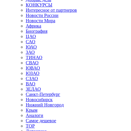
КОНКУРСЫ
Интересное от партнеров
Новости России
Новости Мира
Африка
Биография
ЦАО
САО
ЮАО
ЗАО
ТИНАО
СВАО
ЮВАО
ЮЗАО
СЗАО
ВАО
ЗЕЛАО
Санкт-Петербург
Новосибирск
Нижний Новгород
Крым
Аналоги
Самое дешевое
TOP