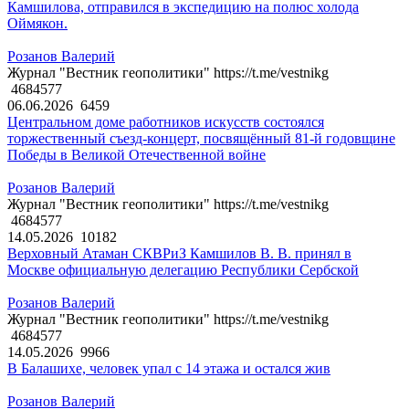
Камшилова, отправился в экспедицию на полюс холода
Оймякон.
Розанов Валерий
Журнал "Вестник геополитики" https://t.me/vestnikg
4684577
06.06.2026
6459
Центральном доме работников искусств состоялся
торжественный съезд-концерт, посвящённый 81-й годовщине
Победы в Великой Отечественной войне
Розанов Валерий
Журнал "Вестник геополитики" https://t.me/vestnikg
4684577
14.05.2026
10182
Верховный Атаман СКВРиЗ Камшилов В. В. принял в
Москве официальную делегацию Республики Сербской
Розанов Валерий
Журнал "Вестник геополитики" https://t.me/vestnikg
4684577
14.05.2026
9966
В Балашихе, человек упал с 14 этажа и остался жив
Розанов Валерий