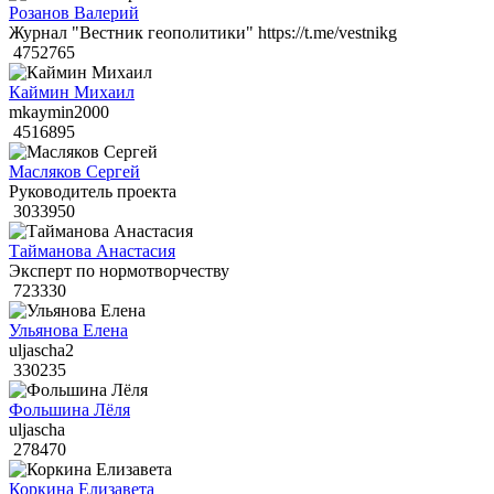
Розанов Валерий
Журнал "Вестник геополитики" https://t.me/vestnikg
4752765
Каймин Михаил
mkaymin2000
4516895
Масляков Сергей
Руководитель проекта
3033950
Тайманова Анастасия
Эксперт по нормотворчеству
723330
Ульянова Елена
uljascha2
330235
Фольшина Лёля
uljascha
278470
Коркина Елизавета