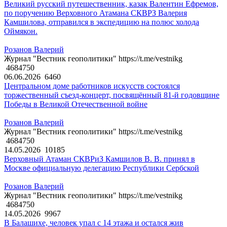
Великий русский путешественник, казак Валентин Ефремов,
по поручению Верховного Атамана СКВРЗ Валерия
Камшилова, отправился в экспедицию на полюс холода
Оймякон.
Розанов Валерий
Журнал "Вестник геополитики" https://t.me/vestnikg
4684750
06.06.2026
6460
Центральном доме работников искусств состоялся
торжественный съезд-концерт, посвящённый 81-й годовщине
Победы в Великой Отечественной войне
Розанов Валерий
Журнал "Вестник геополитики" https://t.me/vestnikg
4684750
14.05.2026
10185
Верховный Атаман СКВРиЗ Камшилов В. В. принял в
Москве официальную делегацию Республики Сербской
Розанов Валерий
Журнал "Вестник геополитики" https://t.me/vestnikg
4684750
14.05.2026
9967
В Балашихе, человек упал с 14 этажа и остался жив