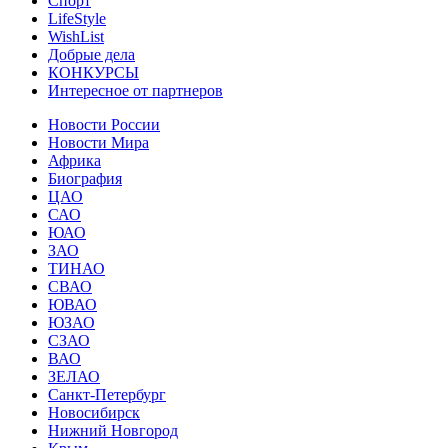
Спорт
LifeStyle
WishList
Добрые дела
КОНКУРСЫ
Интересное от партнеров
Новости России
Новости Мира
Африка
Биография
ЦАО
САО
ЮАО
ЗАО
ТИНАО
СВАО
ЮВАО
ЮЗАО
СЗАО
ВАО
ЗЕЛАО
Санкт-Петербург
Новосибирск
Нижний Новгород