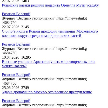
27.07.2026
1463
Рязанские казаки решили подарить Орнелла Мути усадьбу
Розанов Валерий
Журнал "Вестник геополитики" https://t.me/vestnikg
4684750
22.07.2026
2145
С 6 по 9 июля в Рязани проходил чемпионат Московского
военного округа среди команд воинских частей
Розанов Валерий
Журнал "Вестник геополитики" https://t.me/vestnikg
4684750
10.07.2026
16295
Военные учения в Армении: учить миротворчеству или
менять лагерь?
Розанов Валерий
Журнал "Вестник геополитики" https://t.me/vestnikg
4684750
25.06.2026
3749
Удары дронами по Москве- это военное преступление
Розанов Валерий
Журнал "Вестник геополитики" https://t.me/vestnikg