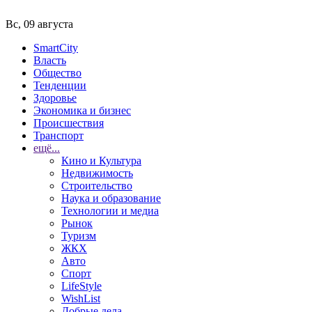
Вс, 09 августа
SmartCity
Власть
Общество
Тенденции
Здоровье
Экономика и бизнес
Происшествия
Транспорт
ещё...
Кино и Культура
Недвижимость
Строительство
Наука и образование
Технологии и медиа
Рынок
Туризм
ЖКХ
Авто
Спорт
LifeStyle
WishList
Добрые дела