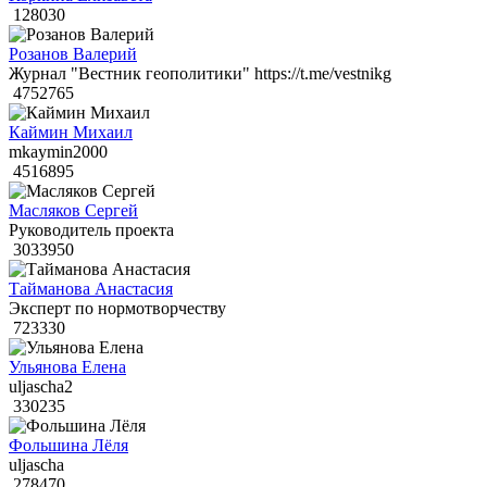
128030
Розанов Валерий
Журнал "Вестник геополитики" https://t.me/vestnikg
4752765
Каймин Михаил
mkaymin2000
4516895
Масляков Сергей
Руководитель проекта
3033950
Тайманова Анастасия
Эксперт по нормотворчеству
723330
Ульянова Елена
uljascha2
330235
Фольшина Лёля
uljascha
278470