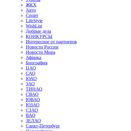
ЖКХ
Авто
Спорт
LifeStyle
WishList
Добрые дела
КОНКУРСЫ
Интересное от партнеров
Новости России
Новости Мира
Африка
Биография
ЦАО
САО
ЮАО
ЗАО
ТИНАО
СВАО
ЮВАО
ЮЗАО
СЗАО
ВАО
ЗЕЛАО
Санкт-Петербург