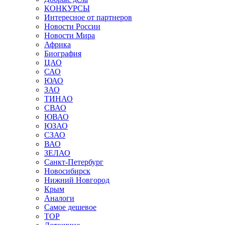
КОНКУРСЫ
Интересное от партнеров
Новости России
Новости Мира
Африка
Биография
ЦАО
САО
ЮАО
ЗАО
ТИНАО
СВАО
ЮВАО
ЮЗАО
СЗАО
ВАО
ЗЕЛАО
Санкт-Петербург
Новосибирск
Нижний Новгород
Крым
Аналоги
Самое дешевое
TOP