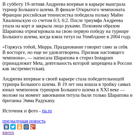
В субботу 19-летняя Андреева впервые в карьере выиграла
турнир Большого шлема. В финале Открытого чемпионата
Франции российская теннисистка победила польку Майю
Хвалиньскую со счетом 6:3, 6:2. После триумфа Андреева
упала на корт и закрыла лицо руками. Похожим образом
Шарапова отреагировала на свою первую победу на турнире
Большого шлема, когда взяла титул на Уимблдоне в 2004 году.
«Горжусь тобой, Мирра. Празднование говорит само за себя.
В восторге, но еще не удовлетворена. Признак настоящего
чемпиона», — написала Шарапова в сториз Instagram
(принадлежит Meta, деятельность которой запрещена в России
как экстремистская).
Андреева впервые в своей карьере стала победительницей
турнира Большого шлема. В 19 лет она вошла в тройку самых
юных чемпионок турниров Большого шлема в XXI веке —
моложе на момент завоевания титула были только Шарапова и
британка Эмма Радукану.
Источник и фото -
ria.ru
предыдущая новость
вверх