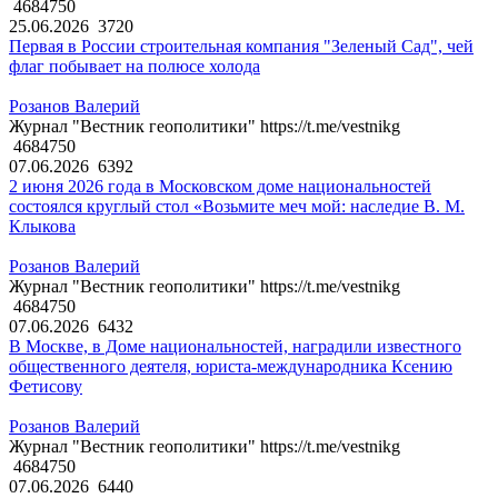
4684750
25.06.2026
3720
Первая в России строительная компания "Зеленый Сад", чей
флаг побывает на полюсе холода
Розанов Валерий
Журнал "Вестник геополитики" https://t.me/vestnikg
4684750
07.06.2026
6392
2 июня 2026 года в Московском доме национальностей
состоялся круглый стол «Возьмите меч мой: наследие В. М.
Клыкова
Розанов Валерий
Журнал "Вестник геополитики" https://t.me/vestnikg
4684750
07.06.2026
6432
В Москве, в Доме национальностей, наградили известного
общественного деятеля, юриста-международника Ксению
Фетисову
Розанов Валерий
Журнал "Вестник геополитики" https://t.me/vestnikg
4684750
07.06.2026
6440