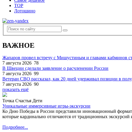
Самое дешевое
TOP
Лотошино
ВАЖНОЕ
Жапаров провел встречу с Мишустиным и главами кабминов 
7 августа 2026
78
В Швеции сделали заявление о расчленении России
7 августа 2026
99
Ветеран СВО рассказал, как 20 дней удерживал позиции в по
7 августа 2026
90
показать ещё
Точка Счастья Дети
Уникальные иммерсивные игры-экскурсии
Ко Дню Победы в России представили инновационный формат
которые кардинально отличаются от традиционных экскурсий и
Подробнее...