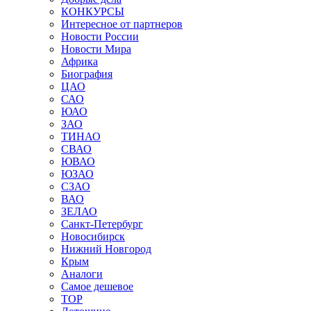
КОНКУРСЫ
Интересное от партнеров
Новости России
Новости Мира
Африка
Биография
ЦАО
САО
ЮАО
ЗАО
ТИНАО
СВАО
ЮВАО
ЮЗАО
СЗАО
ВАО
ЗЕЛАО
Санкт-Петербург
Новосибирск
Нижний Новгород
Крым
Аналоги
Самое дешевое
TOP