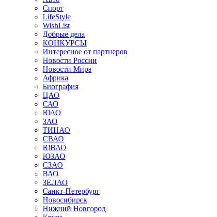
Спорт
LifeStyle
WishList
Добрые дела
КОНКУРСЫ
Интересное от партнеров
Новости России
Новости Мира
Африка
Биография
ЦАО
САО
ЮАО
ЗАО
ТИНАО
СВАО
ЮВАО
ЮЗАО
СЗАО
ВАО
ЗЕЛАО
Санкт-Петербург
Новосибирск
Нижний Новгород