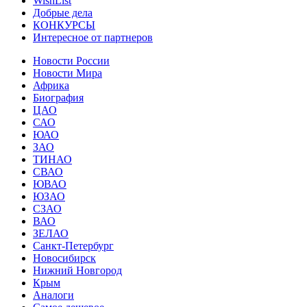
WishList
Добрые дела
КОНКУРСЫ
Интересное от партнеров
Новости России
Новости Мира
Африка
Биография
ЦАО
САО
ЮАО
ЗАО
ТИНАО
СВАО
ЮВАО
ЮЗАО
СЗАО
ВАО
ЗЕЛАО
Санкт-Петербург
Новосибирск
Нижний Новгород
Крым
Аналоги