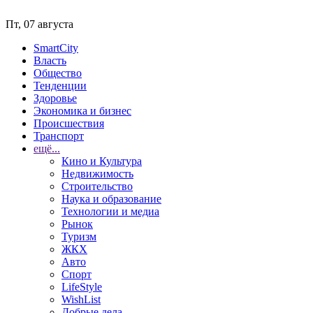
Пт, 07 августа
SmartCity
Власть
Общество
Тенденции
Здоровье
Экономика и бизнес
Происшествия
Транспорт
ещё...
Кино и Культура
Недвижимость
Строительство
Наука и образование
Технологии и медиа
Рынок
Туризм
ЖКХ
Авто
Спорт
LifeStyle
WishList
Добрые дела