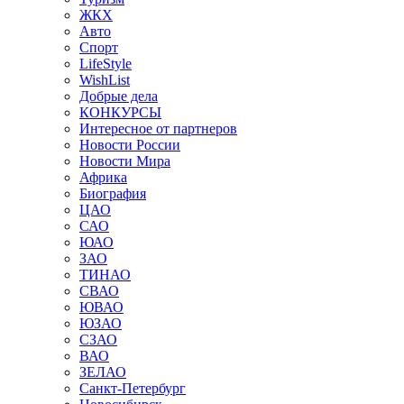
ЖКХ
Авто
Спорт
LifeStyle
WishList
Добрые дела
КОНКУРСЫ
Интересное от партнеров
Новости России
Новости Мира
Африка
Биография
ЦАО
САО
ЮАО
ЗАО
ТИНАО
СВАО
ЮВАО
ЮЗАО
СЗАО
ВАО
ЗЕЛАО
Санкт-Петербург