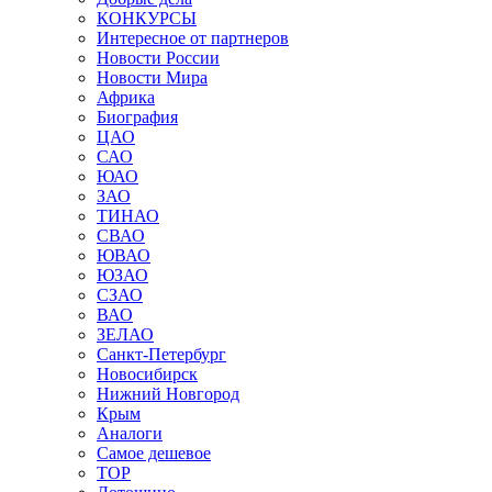
КОНКУРСЫ
Интересное от партнеров
Новости России
Новости Мира
Африка
Биография
ЦАО
САО
ЮАО
ЗАО
ТИНАО
СВАО
ЮВАО
ЮЗАО
СЗАО
ВАО
ЗЕЛАО
Санкт-Петербург
Новосибирск
Нижний Новгород
Крым
Аналоги
Самое дешевое
TOP