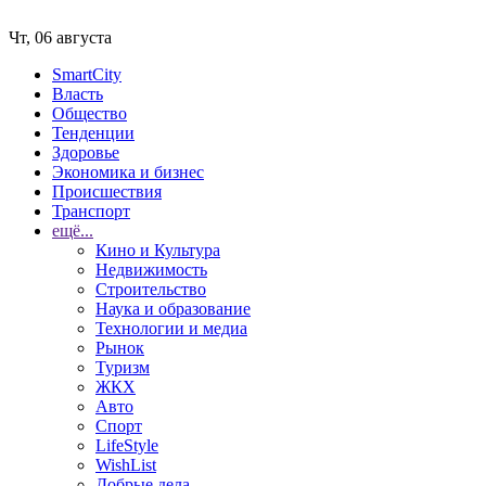
Чт, 06 августа
SmartCity
Власть
Общество
Тенденции
Здоровье
Экономика и бизнес
Происшествия
Транспорт
ещё...
Кино и Культура
Недвижимость
Строительство
Наука и образование
Технологии и медиа
Рынок
Туризм
ЖКХ
Авто
Спорт
LifeStyle
WishList
Добрые дела