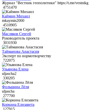
Журнал "Вестник геополитики" https://t.me/vestnikg
4751470
Каймин Михаил
mkaymin2000
4510905
Масляков Сергей
Руководитель проекта
3031930
Тайманова Анастасия
Эксперт по нормотворчеству
722075
Ульянова Елена
uljascha2
330205
Фольшина Лёля
uljascha
277700
Коркина Елизавета
127915