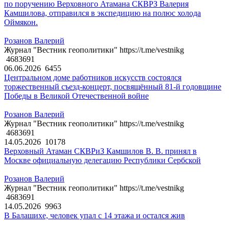
по поручению Верховного Атамана СКВРЗ Валерия
Камшилова, отправился в экспедицию на полюс холода
Оймякон.
Розанов Валерий
Журнал "Вестник геополитики" https://t.me/vestnikg
4683691
06.06.2026
6455
Центральном доме работников искусств состоялся
торжественный съезд-концерт, посвящённый 81-й годовщине
Победы в Великой Отечественной войне
Розанов Валерий
Журнал "Вестник геополитики" https://t.me/vestnikg
4683691
14.05.2026
10178
Верховный Атаман СКВРиЗ Камшилов В. В. принял в
Москве официальную делегацию Республики Сербской
Розанов Валерий
Журнал "Вестник геополитики" https://t.me/vestnikg
4683691
14.05.2026
9963
В Балашихе, человек упал с 14 этажа и остался жив