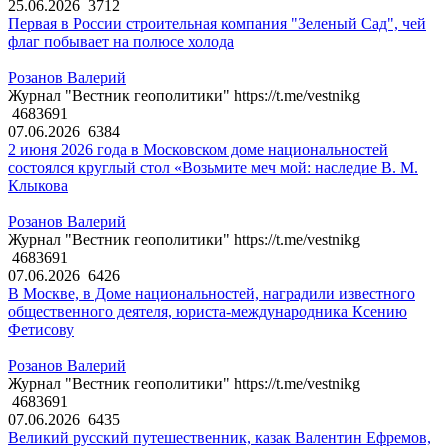
25.06.2026
3712
Первая в России строительная компания "Зеленый Сад", чей
флаг побывает на полюсе холода
Розанов Валерий
Журнал "Вестник геополитики" https://t.me/vestnikg
4683691
07.06.2026
6384
2 июня 2026 года в Московском доме национальностей
состоялся круглый стол «Возьмите меч мой: наследие В. М.
Клыкова
Розанов Валерий
Журнал "Вестник геополитики" https://t.me/vestnikg
4683691
07.06.2026
6426
В Москве, в Доме национальностей, наградили известного
общественного деятеля, юриста-международника Ксению
Фетисову
Розанов Валерий
Журнал "Вестник геополитики" https://t.me/vestnikg
4683691
07.06.2026
6435
Великий русский путешественник, казак Валентин Ефремов,