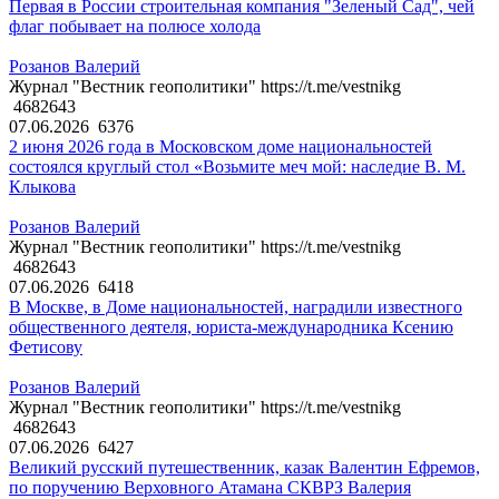
Первая в России строительная компания "Зеленый Сад", чей
флаг побывает на полюсе холода
Розанов Валерий
Журнал "Вестник геополитики" https://t.me/vestnikg
4682643
07.06.2026
6376
2 июня 2026 года в Московском доме национальностей
состоялся круглый стол «Возьмите меч мой: наследие В. М.
Клыкова
Розанов Валерий
Журнал "Вестник геополитики" https://t.me/vestnikg
4682643
07.06.2026
6418
В Москве, в Доме национальностей, наградили известного
общественного деятеля, юриста-международника Ксению
Фетисову
Розанов Валерий
Журнал "Вестник геополитики" https://t.me/vestnikg
4682643
07.06.2026
6427
Великий русский путешественник, казак Валентин Ефремов,
по поручению Верховного Атамана СКВРЗ Валерия