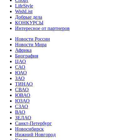
Спорт
LifeStyle
WishList
Добрые дела
КОНКУРСЫ
Интересное от партнеров
Новости России
Новости Мира
Африка
Биография
ЦАО
САО
ЮАО
ЗАО
ТИНАО
СВАО
ЮВАО
ЮЗАО
СЗАО
ВАО
ЗЕЛАО
Санкт-Петербург
Новосибирск
Нижний Новгород