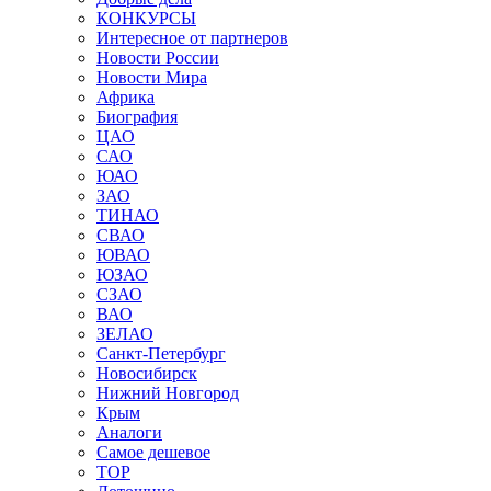
КОНКУРСЫ
Интересное от партнеров
Новости России
Новости Мира
Африка
Биография
ЦАО
САО
ЮАО
ЗАО
ТИНАО
СВАО
ЮВАО
ЮЗАО
СЗАО
ВАО
ЗЕЛАО
Санкт-Петербург
Новосибирск
Нижний Новгород
Крым
Аналоги
Самое дешевое
TOP