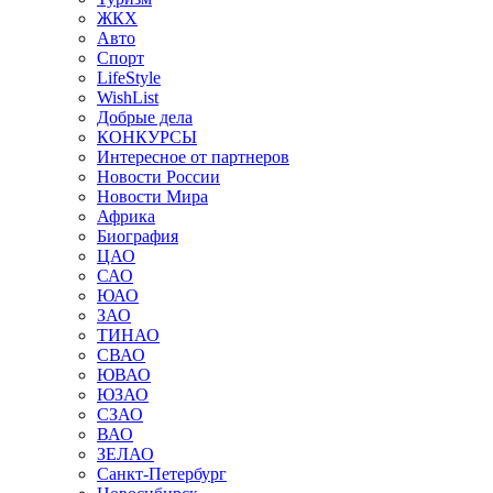
ЖКХ
Авто
Спорт
LifeStyle
WishList
Добрые дела
КОНКУРСЫ
Интересное от партнеров
Новости России
Новости Мира
Африка
Биография
ЦАО
САО
ЮАО
ЗАО
ТИНАО
СВАО
ЮВАО
ЮЗАО
СЗАО
ВАО
ЗЕЛАО
Санкт-Петербург