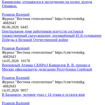
Камшилова, отправился в экспедицию на полюс холода
Оймякон.
Розанов Валерий
Журнал "Вестник геополитики" https://t.me/vestnikg
4682643
06.06.2026
6445
Центральном доме работников искусств состоялся
торжественный съезд-концерт, посвящённый 81-й годовщине
Победы в Великой Отечественной войне
Розанов Валерий
Журнал "Вестник геополитики" https://t.me/vestnikg
4682643
14.05.2026
10170
Верховный Атаман СКВРиЗ Камшилов В. В. принял в
Москве официальную делегацию Республики Сербской
Розанов Валерий
Журнал "Вестник геополитики" https://t.me/vestnikg
4682643
14.05.2026
9957
В Балашихе, человек упал с 14 этажа и остался жив
Розанов Валерий