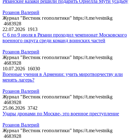
Рязанские казаки решили подарить Орнелла Мути усадьбу
Розанов Валерий
Журнал "Вестник геополитики" https://t.me/vestnikg
4683928
22.07.2026
1913
С 6 по 9 июля в Рязани проходил чемпионат Московского
военного округа среди команд воинских частей
Розанов Валерий
Журнал "Вестник геополитики" https://t.me/vestnikg
4683928
10.07.2026
16030
Военные учения в Армении: учить миротворчеству или
менять лагерь?
Розанов Валерий
Журнал "Вестник геополитики" https://t.me/vestnikg
4683928
25.06.2026
3742
Удары дронами по Москве- это военное преступление
Розанов Валерий
Журнал "Вестник геополитики" https://t.me/vestnikg
4683928