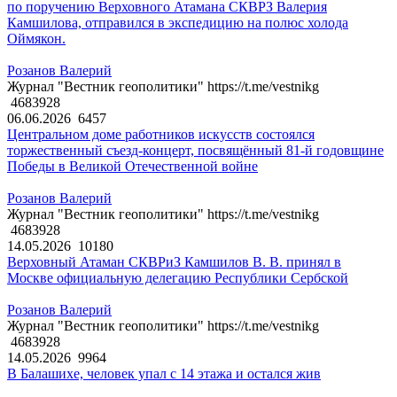
по поручению Верховного Атамана СКВРЗ Валерия
Камшилова, отправился в экспедицию на полюс холода
Оймякон.
Розанов Валерий
Журнал "Вестник геополитики" https://t.me/vestnikg
4683928
06.06.2026
6457
Центральном доме работников искусств состоялся
торжественный съезд-концерт, посвящённый 81-й годовщине
Победы в Великой Отечественной войне
Розанов Валерий
Журнал "Вестник геополитики" https://t.me/vestnikg
4683928
14.05.2026
10180
Верховный Атаман СКВРиЗ Камшилов В. В. принял в
Москве официальную делегацию Республики Сербской
Розанов Валерий
Журнал "Вестник геополитики" https://t.me/vestnikg
4683928
14.05.2026
9964
В Балашихе, человек упал с 14 этажа и остался жив