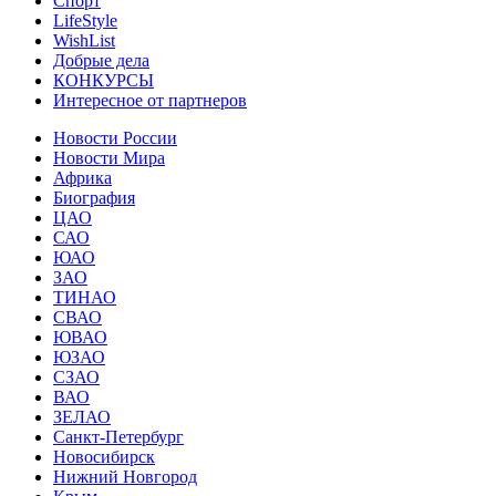
Спорт
LifeStyle
WishList
Добрые дела
КОНКУРСЫ
Интересное от партнеров
Новости России
Новости Мира
Африка
Биография
ЦАО
САО
ЮАО
ЗАО
ТИНАО
СВАО
ЮВАО
ЮЗАО
СЗАО
ВАО
ЗЕЛАО
Санкт-Петербург
Новосибирск
Нижний Новгород