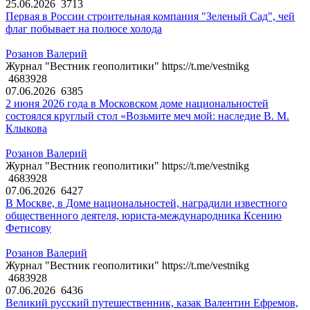
25.06.2026
3713
Первая в России строительная компания "Зеленый Сад", чей
флаг побывает на полюсе холода
Розанов Валерий
Журнал "Вестник геополитики" https://t.me/vestnikg
4683928
07.06.2026
6385
2 июня 2026 года в Московском доме национальностей
состоялся круглый стол «Возьмите меч мой: наследие В. М.
Клыкова
Розанов Валерий
Журнал "Вестник геополитики" https://t.me/vestnikg
4683928
07.06.2026
6427
В Москве, в Доме национальностей, наградили известного
общественного деятеля, юриста-международника Ксению
Фетисову
Розанов Валерий
Журнал "Вестник геополитики" https://t.me/vestnikg
4683928
07.06.2026
6436
Великий русский путешественник, казак Валентин Ефремов,