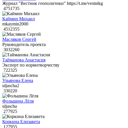
Журнал "Вестник геополитики" https://t.me/vestnikg
4751735
Каймин Михаил
mkaymin2000
4512355
Масляков Сергей
Руководитель проекта
3032260
Тайманова Анастасия
Эксперт по нормотворчеству
722325
Ульянова Елена
uljascha2
330220
Фольшина Лёля
uljascha
277925
Коркина Елизавета
127955