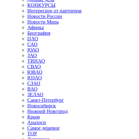
КОНКУРСЫ
Интересное от партнеров
Новости России
Новости Мира
Африка
Биография
ЦАО
САО
ЮАО
ЗАО
ТИНАО
СВАО
ЮВАО
ЮЗАО
СЗАО
ВАО
ЗЕЛАО
Санкт-Петербург
Новосибирск
Нижний Новгород
Крым
Аналоги
Самое дешевое
TOP