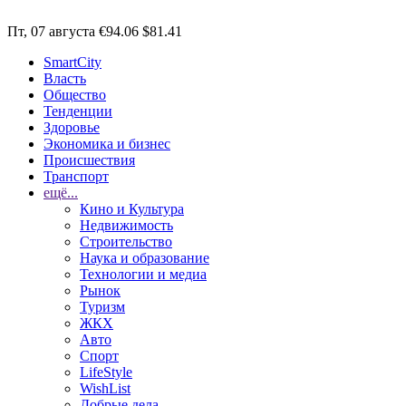
Пт, 07 августа
€94.06
$81.41
SmartCity
Власть
Общество
Тенденции
Здоровье
Экономика и бизнес
Происшествия
Транспорт
ещё...
Кино и Культура
Недвижимость
Строительство
Наука и образование
Технологии и медиа
Рынок
Туризм
ЖКХ
Авто
Спорт
LifeStyle
WishList
Добрые дела