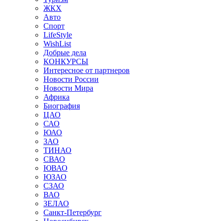
ЖКХ
Авто
Спорт
LifeStyle
WishList
Добрые дела
КОНКУРСЫ
Интересное от партнеров
Новости России
Новости Мира
Африка
Биография
ЦАО
САО
ЮАО
ЗАО
ТИНАО
СВАО
ЮВАО
ЮЗАО
СЗАО
ВАО
ЗЕЛАО
Санкт-Петербург