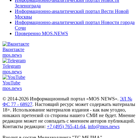
Информационно-аналитический портал Новости
Зеленограда
Информационно-аналитический портал Вести Новой
Москвы
Информационно-аналитический портал Новости города
Сочи
Проверенно MOS.NEWS
Вконтакте
mos.
news
Telegram
mos.
news
YouTube
mos.
news
© 2014-2026 Информационный портал «MOS NEWS».
ЭЛ №
ФС 77 - 68927
. Настоящий ресурс может содержать материалы
18+. Использование материалов издания - как вам угодно,
никаких претензий со стороны нашего СМИ не будет. Мнение
редакции может не совпадать с мнением авторов публикаций.
Контакты редакции:
+7 (495) 765-41-64
,
info@mos.news
Входит в состав Медиахолдинга "ТС.МЕДИА"