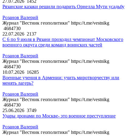
27.07.2026
1452
Рязанские казаки решили подарить Орнелла Мути усадьбу
Розанов Валерий
Журнал "Вестник геополитики" https://t.me/vestnikg
4684730
22.07.2026
2137
С 6 по 9 июля в Рязани проходил чемпионат Московского
военного округа среди команд воинских частей
Розанов Валерий
Журнал "Вестник геополитики" https://t.me/vestnikg
4684730
10.07.2026
16285
Военные учения в Армении: учить миротворчеству или
менять лагерь?
Розанов Валерий
Журнал "Вестник геополитики" https://t.me/vestnikg
4684730
25.06.2026
3749
Удары дронами по Москве- это военное преступление
Розанов Валерий
Журнал "Вестник геополитики" https://t.me/vestnikg