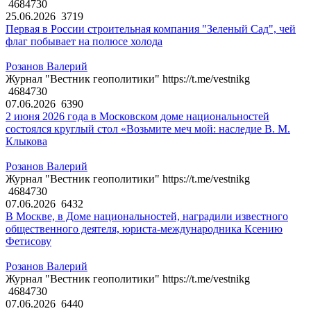
4684730
25.06.2026
3719
Первая в России строительная компания "Зеленый Сад", чей
флаг побывает на полюсе холода
Розанов Валерий
Журнал "Вестник геополитики" https://t.me/vestnikg
4684730
07.06.2026
6390
2 июня 2026 года в Московском доме национальностей
состоялся круглый стол «Возьмите меч мой: наследие В. М.
Клыкова
Розанов Валерий
Журнал "Вестник геополитики" https://t.me/vestnikg
4684730
07.06.2026
6432
В Москве, в Доме национальностей, наградили известного
общественного деятеля, юриста-международника Ксению
Фетисову
Розанов Валерий
Журнал "Вестник геополитики" https://t.me/vestnikg
4684730
07.06.2026
6440