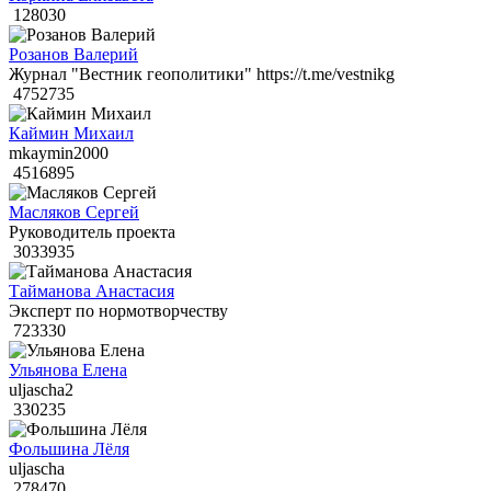
128030
Розанов Валерий
Журнал "Вестник геополитики" https://t.me/vestnikg
4752735
Каймин Михаил
mkaymin2000
4516895
Масляков Сергей
Руководитель проекта
3033935
Тайманова Анастасия
Эксперт по нормотворчеству
723330
Ульянова Елена
uljascha2
330235
Фольшина Лёля
uljascha
278470