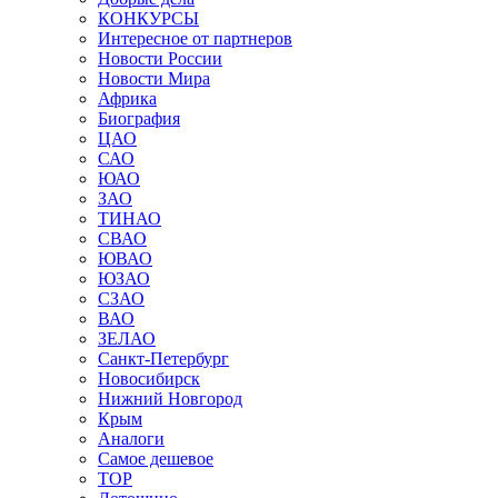
КОНКУРСЫ
Интересное от партнеров
Новости России
Новости Мира
Африка
Биография
ЦАО
САО
ЮАО
ЗАО
ТИНАО
СВАО
ЮВАО
ЮЗАО
СЗАО
ВАО
ЗЕЛАО
Санкт-Петербург
Новосибирск
Нижний Новгород
Крым
Аналоги
Самое дешевое
TOP