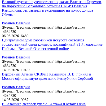
Великий русский путешественник, казак Валентин Ефремов,
по поручению Верховного Атамана СКВРЗ Валерия
Камшилова, отправился в экспедицию на полюс холода
Оймякон.
Розанов Валерий
Журнал "Вестник геополитики" https://t.me/vestnikg
4684730
06.06.2026
6460
Центральном доме работников искусств состоялся
торжественный съезд-концерт, посвящённый 81-й годовщине
Победы в Великой Отечественной войне
Розанов Валерий
Журнал "Вестник геополитики" https://t.me/vestnikg
4684730
14.05.2026
10185
Верховный Атаман СКВРиЗ Камшилов В. В. принял в
Москве официальную делегацию Республики Сербской
Розанов Валерий
Журнал "Вестник геополитики" https://t.me/vestnikg
4684730
14.05.2026
9967
В Балашихе, человек упал с 14 этажа и остался жив