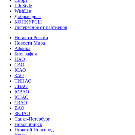
Спорт
LifeStyle
WishList
Добрые дела
КОНКУРСЫ
Интересное от партнеров
Новости России
Новости Мира
Африка
Биография
ЦАО
САО
ЮАО
ЗАО
ТИНАО
СВАО
ЮВАО
ЮЗАО
СЗАО
ВАО
ЗЕЛАО
Санкт-Петербург
Новосибирск
Нижний Новгород