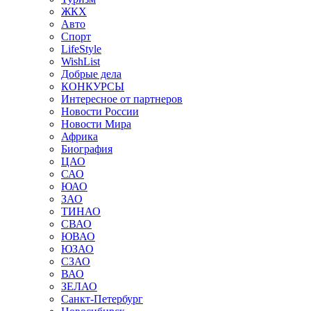
ЖКХ
Авто
Спорт
LifeStyle
WishList
Добрые дела
КОНКУРСЫ
Интересное от партнеров
Новости России
Новости Мира
Африка
Биография
ЦАО
САО
ЮАО
ЗАО
ТИНАО
СВАО
ЮВАО
ЮЗАО
СЗАО
ВАО
ЗЕЛАО
Санкт-Петербург