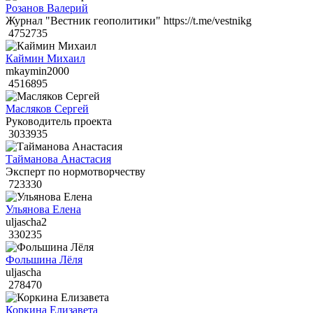
Розанов Валерий
Журнал "Вестник геополитики" https://t.me/vestnikg
4752735
Каймин Михаил
mkaymin2000
4516895
Масляков Сергей
Руководитель проекта
3033935
Тайманова Анастасия
Эксперт по нормотворчеству
723330
Ульянова Елена
uljascha2
330235
Фольшина Лёля
uljascha
278470
Коркина Елизавета