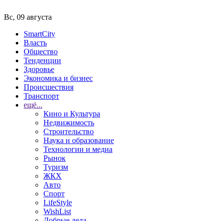
Вс, 09 августа
SmartCity
Власть
Общество
Тенденции
Здоровье
Экономика и бизнес
Происшествия
Транспорт
ещё...
Кино и Культура
Недвижимость
Строительство
Наука и образование
Технологии и медиа
Рынок
Туризм
ЖКХ
Авто
Спорт
LifeStyle
WishList
Добрые дела