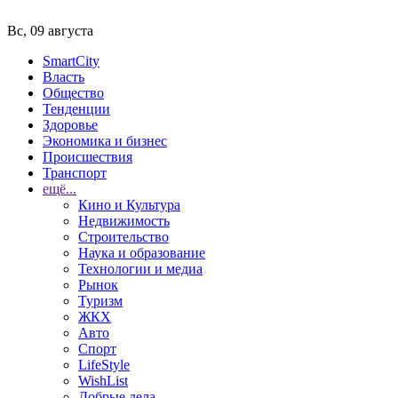
Вс, 09 августа
SmartCity
Власть
Общество
Тенденции
Здоровье
Экономика и бизнес
Происшествия
Транспорт
ещё...
Кино и Культура
Недвижимость
Строительство
Наука и образование
Технологии и медиа
Рынок
Туризм
ЖКХ
Авто
Спорт
LifeStyle
WishList
Добрые дела