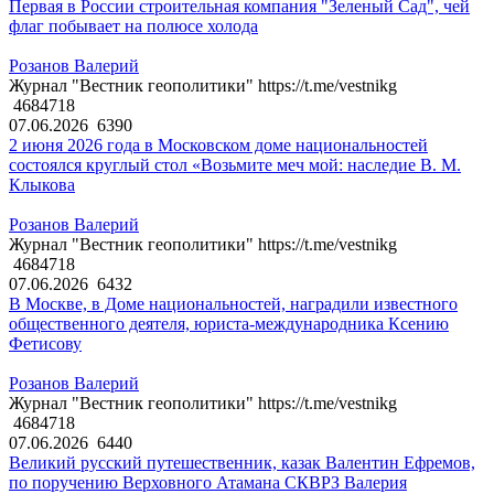
Первая в России строительная компания "Зеленый Сад", чей
флаг побывает на полюсе холода
Розанов Валерий
Журнал "Вестник геополитики" https://t.me/vestnikg
4684718
07.06.2026
6390
2 июня 2026 года в Московском доме национальностей
состоялся круглый стол «Возьмите меч мой: наследие В. М.
Клыкова
Розанов Валерий
Журнал "Вестник геополитики" https://t.me/vestnikg
4684718
07.06.2026
6432
В Москве, в Доме национальностей, наградили известного
общественного деятеля, юриста-международника Ксению
Фетисову
Розанов Валерий
Журнал "Вестник геополитики" https://t.me/vestnikg
4684718
07.06.2026
6440
Великий русский путешественник, казак Валентин Ефремов,
по поручению Верховного Атамана СКВРЗ Валерия