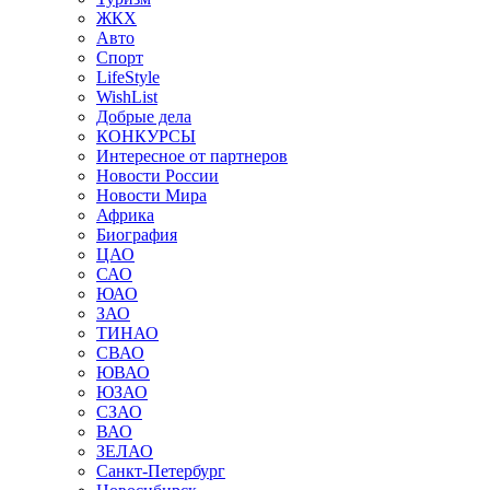
ЖКХ
Авто
Спорт
LifeStyle
WishList
Добрые дела
КОНКУРСЫ
Интересное от партнеров
Новости России
Новости Мира
Африка
Биография
ЦАО
САО
ЮАО
ЗАО
ТИНАО
СВАО
ЮВАО
ЮЗАО
СЗАО
ВАО
ЗЕЛАО
Санкт-Петербург