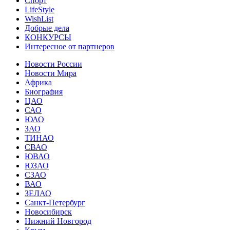
Спорт
LifeStyle
WishList
Добрые дела
КОНКУРСЫ
Интересное от партнеров
Новости России
Новости Мира
Африка
Биография
ЦАО
САО
ЮАО
ЗАО
ТИНАО
СВАО
ЮВАО
ЮЗАО
СЗАО
ВАО
ЗЕЛАО
Санкт-Петербург
Новосибирск
Нижний Новгород