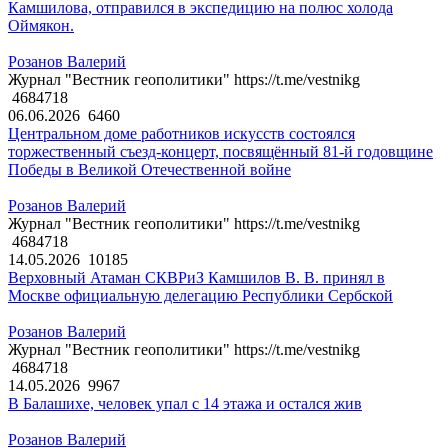
Камшилова, отправился в экспедицию на полюс холода
Оймякон.
Розанов Валерий
Журнал "Вестник геополитики" https://t.me/vestnikg
4684718
06.06.2026
6460
Центральном доме работников искусств состоялся
торжественный съезд-концерт, посвящённый 81-й годовщине
Победы в Великой Отечественной войне
Розанов Валерий
Журнал "Вестник геополитики" https://t.me/vestnikg
4684718
14.05.2026
10185
Верховный Атаман СКВРиЗ Камшилов В. В. принял в
Москве официальную делегацию Республики Сербской
Розанов Валерий
Журнал "Вестник геополитики" https://t.me/vestnikg
4684718
14.05.2026
9967
В Балашихе, человек упал с 14 этажа и остался жив
Розанов Валерий