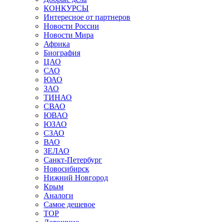
КОНКУРСЫ
Интересное от партнеров
Новости России
Новости Мира
Африка
Биография
ЦАО
САО
ЮАО
ЗАО
ТИНАО
СВАО
ЮВАО
ЮЗАО
СЗАО
ВАО
ЗЕЛАО
Санкт-Петербург
Новосибирск
Нижний Новгород
Крым
Аналоги
Самое дешевое
TOP