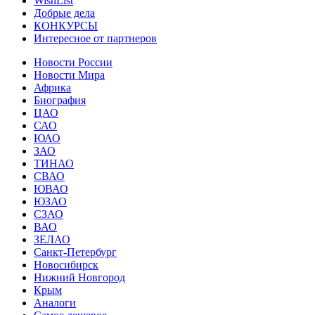
WishList
Добрые дела
КОНКУРСЫ
Интересное от партнеров
Новости России
Новости Мира
Африка
Биография
ЦАО
САО
ЮАО
ЗАО
ТИНАО
СВАО
ЮВАО
ЮЗАО
СЗАО
ВАО
ЗЕЛАО
Санкт-Петербург
Новосибирск
Нижний Новгород
Крым
Аналоги