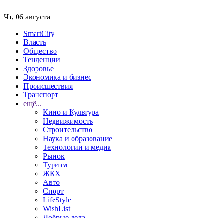
Чт, 06 августа
SmartCity
Власть
Общество
Тенденции
Здоровье
Экономика и бизнес
Происшествия
Транспорт
ещё...
Кино и Культура
Недвижимость
Строительство
Наука и образование
Технологии и медиа
Рынок
Туризм
ЖКХ
Авто
Спорт
LifeStyle
WishList
Добрые дела