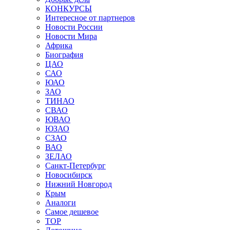
КОНКУРСЫ
Интересное от партнеров
Новости России
Новости Мира
Африка
Биография
ЦАО
САО
ЮАО
ЗАО
ТИНАО
СВАО
ЮВАО
ЮЗАО
СЗАО
ВАО
ЗЕЛАО
Санкт-Петербург
Новосибирск
Нижний Новгород
Крым
Аналоги
Самое дешевое
TOP