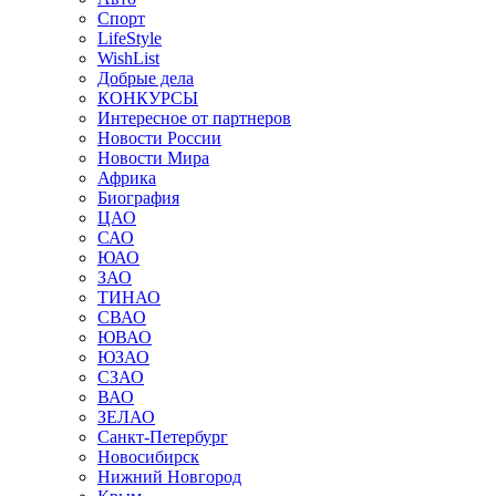
Спорт
LifeStyle
WishList
Добрые дела
КОНКУРСЫ
Интересное от партнеров
Новости России
Новости Мира
Африка
Биография
ЦАО
САО
ЮАО
ЗАО
ТИНАО
СВАО
ЮВАО
ЮЗАО
СЗАО
ВАО
ЗЕЛАО
Санкт-Петербург
Новосибирск
Нижний Новгород