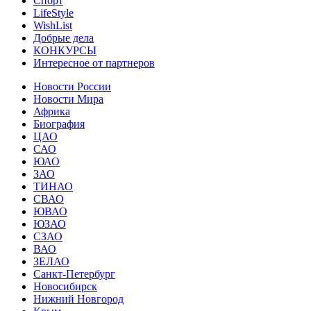
Спорт
LifeStyle
WishList
Добрые дела
КОНКУРСЫ
Интересное от партнеров
Новости России
Новости Мира
Африка
Биография
ЦАО
САО
ЮАО
ЗАО
ТИНАО
СВАО
ЮВАО
ЮЗАО
СЗАО
ВАО
ЗЕЛАО
Санкт-Петербург
Новосибирск
Нижний Новгород