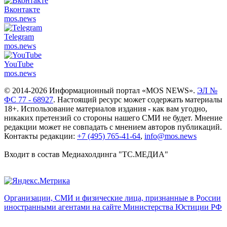
Вконтакте
mos.
news
Telegram
mos.
news
YouTube
mos.
news
© 2014-2026 Информационный портал «MOS NEWS».
ЭЛ №
ФС 77 - 68927
. Настоящий ресурс может содержать материалы
18+. Использование материалов издания - как вам угодно,
никаких претензий со стороны нашего СМИ не будет. Мнение
редакции может не совпадать с мнением авторов публикаций.
Контакты редакции:
+7 (495) 765-41-64
,
info@mos.news
Входит в состав Медиахолдинга "ТС.МЕДИА"
Организации, СМИ и физические лица, признанные в России
иностранными агентами на сайте Министерства Юстиции РФ