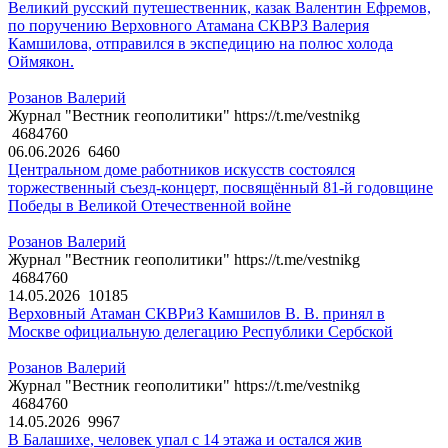
Великий русский путешественник, казак Валентин Ефремов,
по поручению Верховного Атамана СКВРЗ Валерия
Камшилова, отправился в экспедицию на полюс холода
Оймякон.
Розанов Валерий
Журнал "Вестник геополитики" https://t.me/vestnikg
4684760
06.06.2026
6460
Центральном доме работников искусств состоялся
торжественный съезд-концерт, посвящённый 81-й годовщине
Победы в Великой Отечественной войне
Розанов Валерий
Журнал "Вестник геополитики" https://t.me/vestnikg
4684760
14.05.2026
10185
Верховный Атаман СКВРиЗ Камшилов В. В. принял в
Москве официальную делегацию Республики Сербской
Розанов Валерий
Журнал "Вестник геополитики" https://t.me/vestnikg
4684760
14.05.2026
9967
В Балашихе, человек упал с 14 этажа и остался жив