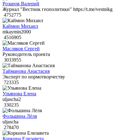
Розанов Валерий
Журнал "Вестник геополитики" https://t.me/vestnikg
4752775
Каймин Михаил
mkaymin2000
4516905
Масляков Сергей
Руководитель проекта
3033955
Тайманова Анастасия
Эксперт по нормотворчеству
723335
Ульянова Елена
uljascha2
330235
Фольшина Лёля
uljascha
278470
Коркина Елизавета