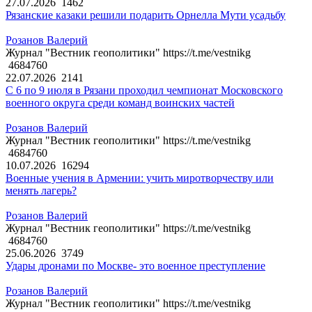
27.07.2026
1462
Рязанские казаки решили подарить Орнелла Мути усадьбу
Розанов Валерий
Журнал "Вестник геополитики" https://t.me/vestnikg
4684760
22.07.2026
2141
С 6 по 9 июля в Рязани проходил чемпионат Московского
военного округа среди команд воинских частей
Розанов Валерий
Журнал "Вестник геополитики" https://t.me/vestnikg
4684760
10.07.2026
16294
Военные учения в Армении: учить миротворчеству или
менять лагерь?
Розанов Валерий
Журнал "Вестник геополитики" https://t.me/vestnikg
4684760
25.06.2026
3749
Удары дронами по Москве- это военное преступление
Розанов Валерий
Журнал "Вестник геополитики" https://t.me/vestnikg