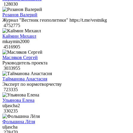
128030
Розанов Валерий
Журнал "Вестник геополитики" https://t.me/vestnikg
4752775
Каймин Михаил
mkaymin2000
4516905
Масляков Сергей
Руководитель проекта
3033955
Тайманова Анастасия
Эксперт по нормотворчеству
723335
Ульянова Елена
uljascha2
330235
Фольшина Лёля
uljascha
278470