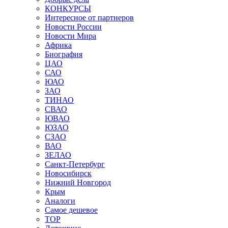
КОНКУРСЫ
Интересное от партнеров
Новости России
Новости Мира
Африка
Биография
ЦАО
САО
ЮАО
ЗАО
ТИНАО
СВАО
ЮВАО
ЮЗАО
СЗАО
ВАО
ЗЕЛАО
Санкт-Петербург
Новосибирск
Нижний Новгород
Крым
Аналоги
Самое дешевое
TOP