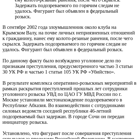
Задержать подозреваемого по горячим следам не
удалось. Фигурант был объявлен в федеральный
розыск.
В сентябре 2002 года злоумышленник около клуба на
Крымском Валу, на почве личных неприязненных отношений
к гражданину, нанес ему колото-резаные ранения, после чего
скрылся. Задержать подозреваемого по горячим следам не
удалось. Фигурант был объявлен в федеральный розыск.
По данному факту было возбуждено уголовное дело по
признакам преступления, предусмотренного частью 3 статьи
30 УК РФ и частью 1 статьи 105 УК РФ «Убийство».
В результате комплекса оперативно-розыскных мероприятий в
рамках раскрытия преступлений прошлых лет сотрудники
уголовного розыска УВД по ЦАО ГУ МВД России по г.
Москве установили местонахождение подозреваемого в
Республике Абхазия. Во взаимодействии с сотрудниками
силовых ведомств соседней республики 46-летний
подозреваемый был задержан. В городе Сочи он передан
инициатору розыска.
Установлено, что фигурант после совершения преступления
скрывался за пределами Российской Федерации. В настоящее