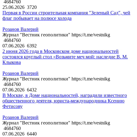
4684760
25.06.2026
3720
Первая в России строительная компания "Зеленый Сад", чей
флаг побывает на полюсе холода
Розанов Валерий
Журнал "Вестник геополитики" https://t.me/vestnikg
4684760
07.06.2026
6392
2 июня 2026 года в Московском доме национальностей
состоялся круглый стол «Возьмите меч мой: наследие В. М.
Клыкова
Розанов Валерий
Журнал "Вестник геополитики" https://t.me/vestnikg
4684760
07.06.2026
6432
В Москве, в Доме национальностей, наградили известного
общественного деятеля, юриста-международника Ксению
Фетисову
Розанов Валерий
Журнал "Вестник геополитики" https://t.me/vestnikg
4684760
07.06.2026
6440