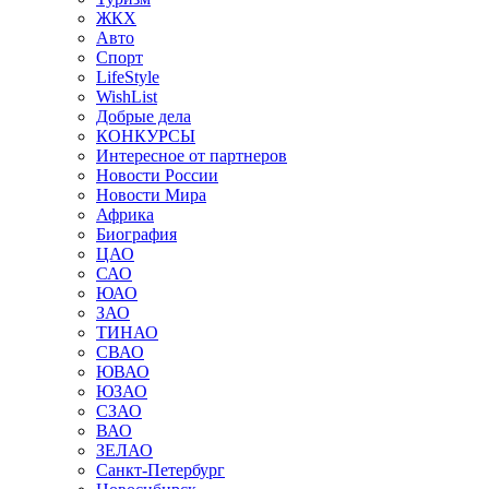
ЖКХ
Авто
Спорт
LifeStyle
WishList
Добрые дела
КОНКУРСЫ
Интересное от партнеров
Новости России
Новости Мира
Африка
Биография
ЦАО
САО
ЮАО
ЗАО
ТИНАО
СВАО
ЮВАО
ЮЗАО
СЗАО
ВАО
ЗЕЛАО
Санкт-Петербург