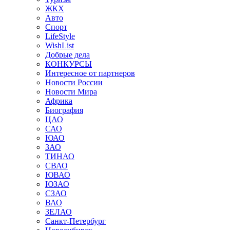
ЖКХ
Авто
Спорт
LifeStyle
WishList
Добрые дела
КОНКУРСЫ
Интересное от партнеров
Новости России
Новости Мира
Африка
Биография
ЦАО
САО
ЮАО
ЗАО
ТИНАО
СВАО
ЮВАО
ЮЗАО
СЗАО
ВАО
ЗЕЛАО
Санкт-Петербург