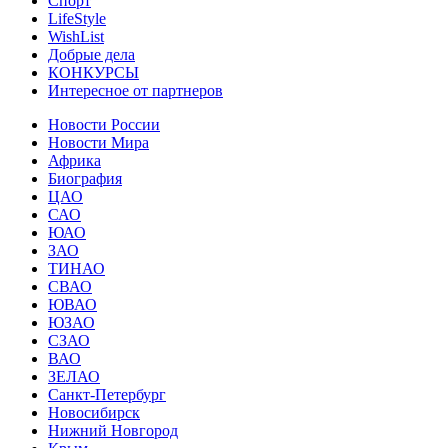
Спорт
LifeStyle
WishList
Добрые дела
КОНКУРСЫ
Интересное от партнеров
Новости России
Новости Мира
Африка
Биография
ЦАО
САО
ЮАО
ЗАО
ТИНАО
СВАО
ЮВАО
ЮЗАО
СЗАО
ВАО
ЗЕЛАО
Санкт-Петербург
Новосибирск
Нижний Новгород