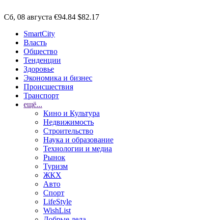
Сб, 08 августа
€94.84
$82.17
SmartCity
Власть
Общество
Тенденции
Здоровье
Экономика и бизнес
Происшествия
Транспорт
ещё...
Кино и Культура
Недвижимость
Строительство
Наука и образование
Технологии и медиа
Рынок
Туризм
ЖКХ
Авто
Спорт
LifeStyle
WishList
Добрые дела