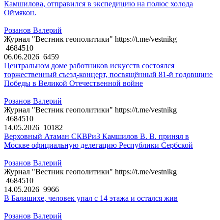
Камшилова, отправился в экспедицию на полюс холода
Оймякон.
Розанов Валерий
Журнал "Вестник геополитики" https://t.me/vestnikg
4684510
06.06.2026
6459
Центральном доме работников искусств состоялся
торжественный съезд-концерт, посвящённый 81-й годовщине
Победы в Великой Отечественной войне
Розанов Валерий
Журнал "Вестник геополитики" https://t.me/vestnikg
4684510
14.05.2026
10182
Верховный Атаман СКВРиЗ Камшилов В. В. принял в
Москве официальную делегацию Республики Сербской
Розанов Валерий
Журнал "Вестник геополитики" https://t.me/vestnikg
4684510
14.05.2026
9966
В Балашихе, человек упал с 14 этажа и остался жив
Розанов Валерий