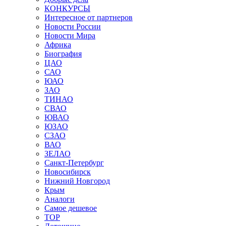
КОНКУРСЫ
Интересное от партнеров
Новости России
Новости Мира
Африка
Биография
ЦАО
САО
ЮАО
ЗАО
ТИНАО
СВАО
ЮВАО
ЮЗАО
СЗАО
ВАО
ЗЕЛАО
Санкт-Петербург
Новосибирск
Нижний Новгород
Крым
Аналоги
Самое дешевое
TOP