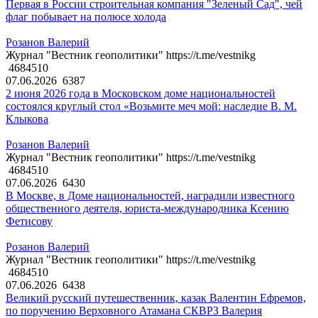
Первая в России строительная компания "Зеленый Сад", чей
флаг побывает на полюсе холода
Розанов Валерий
Журнал "Вестник геополитики" https://t.me/vestnikg
4684510
07.06.2026
6387
2 июня 2026 года в Московском доме национальностей
состоялся круглый стол «Возьмите меч мой: наследие В. М.
Клыкова
Розанов Валерий
Журнал "Вестник геополитики" https://t.me/vestnikg
4684510
07.06.2026
6430
В Москве, в Доме национальностей, наградили известного
общественного деятеля, юриста-международника Ксению
Фетисову
Розанов Валерий
Журнал "Вестник геополитики" https://t.me/vestnikg
4684510
07.06.2026
6438
Великий русский путешественник, казак Валентин Ефремов,
по поручению Верховного Атамана СКВРЗ Валерия