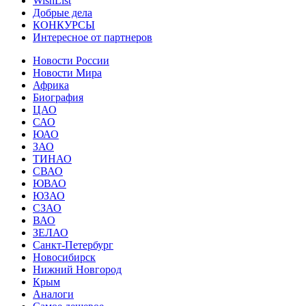
WishList
Добрые дела
КОНКУРСЫ
Интересное от партнеров
Новости России
Новости Мира
Африка
Биография
ЦАО
САО
ЮАО
ЗАО
ТИНАО
СВАО
ЮВАО
ЮЗАО
СЗАО
ВАО
ЗЕЛАО
Санкт-Петербург
Новосибирск
Нижний Новгород
Крым
Аналоги