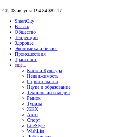
Сб, 08 августа
€94.84
$82.17
SmartCity
Власть
Общество
Тенденции
Здоровье
Экономика и бизнес
Происшествия
Транспорт
ещё...
Кино и Культура
Недвижимость
Строительство
Наука и образование
Технологии и медиа
Рынок
Туризм
ЖКХ
Авто
Спорт
LifeStyle
WishList
Добрые дела