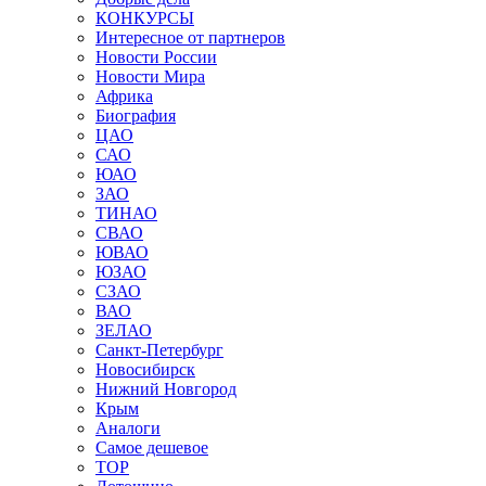
КОНКУРСЫ
Интересное от партнеров
Новости России
Новости Мира
Африка
Биография
ЦАО
САО
ЮАО
ЗАО
ТИНАО
СВАО
ЮВАО
ЮЗАО
СЗАО
ВАО
ЗЕЛАО
Санкт-Петербург
Новосибирск
Нижний Новгород
Крым
Аналоги
Самое дешевое
TOP