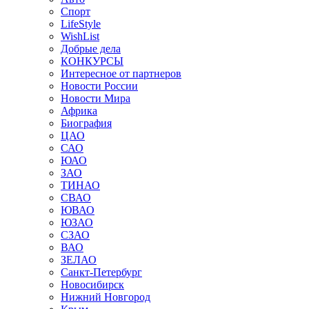
Спорт
LifeStyle
WishList
Добрые дела
КОНКУРСЫ
Интересное от партнеров
Новости России
Новости Мира
Африка
Биография
ЦАО
САО
ЮАО
ЗАО
ТИНАО
СВАО
ЮВАО
ЮЗАО
СЗАО
ВАО
ЗЕЛАО
Санкт-Петербург
Новосибирск
Нижний Новгород