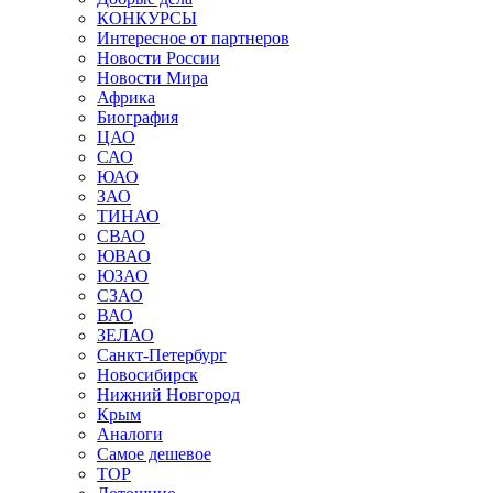
КОНКУРСЫ
Интересное от партнеров
Новости России
Новости Мира
Африка
Биография
ЦАО
САО
ЮАО
ЗАО
ТИНАО
СВАО
ЮВАО
ЮЗАО
СЗАО
ВАО
ЗЕЛАО
Санкт-Петербург
Новосибирск
Нижний Новгород
Крым
Аналоги
Самое дешевое
TOP