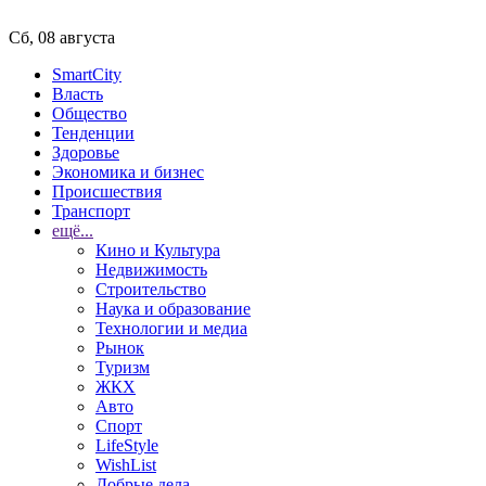
Сб, 08 августа
SmartCity
Власть
Общество
Тенденции
Здоровье
Экономика и бизнес
Происшествия
Транспорт
ещё...
Кино и Культура
Недвижимость
Строительство
Наука и образование
Технологии и медиа
Рынок
Туризм
ЖКХ
Авто
Спорт
LifeStyle
WishList
Добрые дела