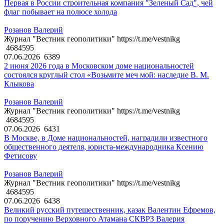
Первая в России строительная компания "Зеленый Сад", чей
флаг побывает на полюсе холода
Розанов Валерий
Журнал "Вестник геополитики" https://t.me/vestnikg
4684595
07.06.2026
6389
2 июня 2026 года в Московском доме национальностей
состоялся круглый стол «Возьмите меч мой: наследие В. М.
Клыкова
Розанов Валерий
Журнал "Вестник геополитики" https://t.me/vestnikg
4684595
07.06.2026
6431
В Москве, в Доме национальностей, наградили известного
общественного деятеля, юриста-международника Ксению
Фетисову
Розанов Валерий
Журнал "Вестник геополитики" https://t.me/vestnikg
4684595
07.06.2026
6438
Великий русский путешественник, казак Валентин Ефремов,
по поручению Верховного Атамана СКВРЗ Валерия