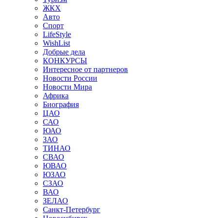
ЖКХ
Авто
Спорт
LifeStyle
WishList
Добрые дела
КОНКУРСЫ
Интересное от партнеров
Новости России
Новости Мира
Африка
Биография
ЦАО
САО
ЮАО
ЗАО
ТИНАО
СВАО
ЮВАО
ЮЗАО
СЗАО
ВАО
ЗЕЛАО
Санкт-Петербург