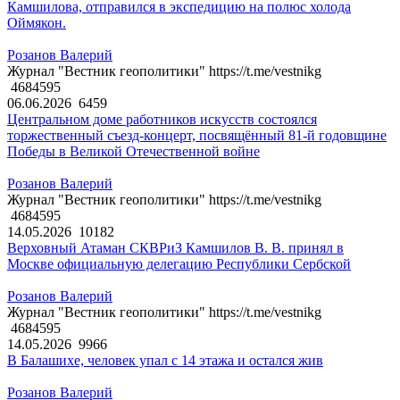
Камшилова, отправился в экспедицию на полюс холода
Оймякон.
Розанов Валерий
Журнал "Вестник геополитики" https://t.me/vestnikg
4684595
06.06.2026
6459
Центральном доме работников искусств состоялся
торжественный съезд-концерт, посвящённый 81-й годовщине
Победы в Великой Отечественной войне
Розанов Валерий
Журнал "Вестник геополитики" https://t.me/vestnikg
4684595
14.05.2026
10182
Верховный Атаман СКВРиЗ Камшилов В. В. принял в
Москве официальную делегацию Республики Сербской
Розанов Валерий
Журнал "Вестник геополитики" https://t.me/vestnikg
4684595
14.05.2026
9966
В Балашихе, человек упал с 14 этажа и остался жив
Розанов Валерий