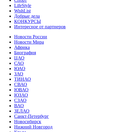
Спорт
LifeStyle
WishList
Добрые дела
КОНКУРСЫ
Интересное от партнеров
Новости России
Новости Мира
Африка
Биография
ЦАО
САО
ЮАО
ЗАО
ТИНАО
СВАО
ЮВАО
ЮЗАО
СЗАО
ВАО
ЗЕЛАО
Санкт-Петербург
Новосибирск
Нижний Новгород