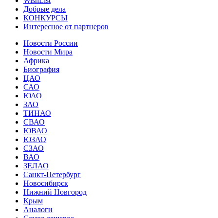
WishList
Добрые дела
КОНКУРСЫ
Интересное от партнеров
Новости России
Новости Мира
Африка
Биография
ЦАО
САО
ЮАО
ЗАО
ТИНАО
СВАО
ЮВАО
ЮЗАО
СЗАО
ВАО
ЗЕЛАО
Санкт-Петербург
Новосибирск
Нижний Новгород
Крым
Аналоги