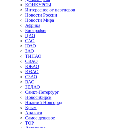
КОНКУРСЫ
Интересное от партнеров
Новости России
Новости Мира
Африка
Биография
ЦАО
САО
ЮАО
ЗАО
ТИНАО
СВАО
ЮВАО
ЮЗАО
СЗАО
ВАО
ЗЕЛАО
Санкт-Петербург
Новосибирск
Нижний Новгород
Крым
Аналоги
Самое дешевое
TOP