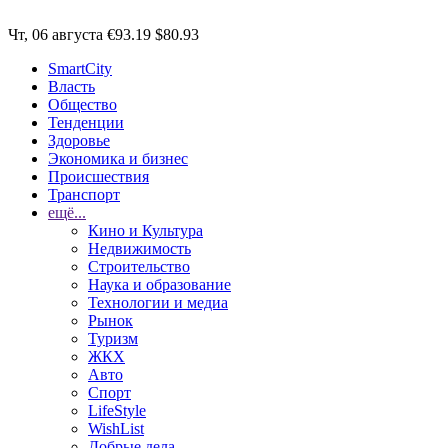
Чт, 06 августа
€93.19
$80.93
SmartCity
Власть
Общество
Тенденции
Здоровье
Экономика и бизнес
Происшествия
Транспорт
ещё...
Кино и Культура
Недвижимость
Строительство
Наука и образование
Технологии и медиа
Рынок
Туризм
ЖКХ
Авто
Спорт
LifeStyle
WishList
Добрые дела