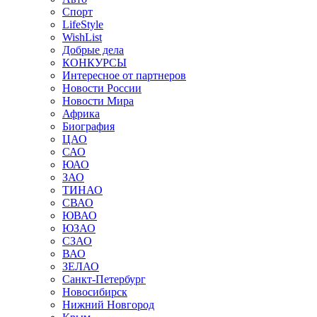
Спорт
LifeStyle
WishList
Добрые дела
КОНКУРСЫ
Интересное от партнеров
Новости России
Новости Мира
Африка
Биография
ЦАО
САО
ЮАО
ЗАО
ТИНАО
СВАО
ЮВАО
ЮЗАО
СЗАО
ВАО
ЗЕЛАО
Санкт-Петербург
Новосибирск
Нижний Новгород