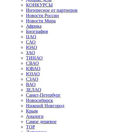
КОНКУРСЫ
Интересное от партнеров
Новости России
Новости Мира
Африка
Биография
ЦАО
САО
ЮАО
ЗАО
ТИНАО
СВАО
ЮВАО
ЮЗАО
СЗАО
ВАО
ЗЕЛАО
Санкт-Петербург
Новосибирск
Нижний Новгород
Крым
Аналоги
Самое дешевое
TOP