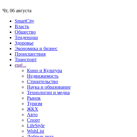
Чт, 06 августа
SmartCity
Власть
Общество
Тенденции
Здоровье
Экономика и бизнес
Происшествия
Транспорт
ещё...
Кино и Культура
Недвижимость
Строительство
Наука и образование
Технологии и медиа
Рынок
Туризм
ЖКХ
Авто
Спорт
LifeStyle
WishList
Добрые дела