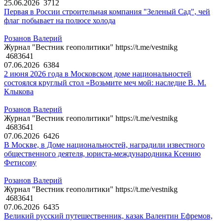
25.06.2026
3712
Первая в России строительная компания "Зеленый Сад", чей
флаг побывает на полюсе холода
Розанов Валерий
Журнал "Вестник геополитики" https://t.me/vestnikg
4683641
07.06.2026
6384
2 июня 2026 года в Московском доме национальностей
состоялся круглый стол «Возьмите меч мой: наследие В. М.
Клыкова
Розанов Валерий
Журнал "Вестник геополитики" https://t.me/vestnikg
4683641
07.06.2026
6426
В Москве, в Доме национальностей, наградили известного
общественного деятеля, юриста-международника Ксению
Фетисову
Розанов Валерий
Журнал "Вестник геополитики" https://t.me/vestnikg
4683641
07.06.2026
6435
Великий русский путешественник, казак Валентин Ефремов,