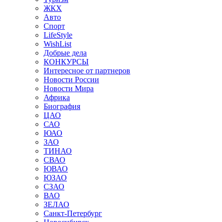
ЖКХ
Авто
Спорт
LifeStyle
WishList
Добрые дела
КОНКУРСЫ
Интересное от партнеров
Новости России
Новости Мира
Африка
Биография
ЦАО
САО
ЮАО
ЗАО
ТИНАО
СВАО
ЮВАО
ЮЗАО
СЗАО
ВАО
ЗЕЛАО
Санкт-Петербург