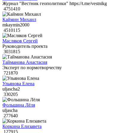
Журнал "Вестник геополитики" https://t.me/vestnikg
4751410
Каймин Михаил
mkaymin2000
4510115
Масляков Сергей
Руководитель проекта
3031815
Тайманова Анастасия
Эксперт по нормотворчеству
721870
Ульянова Елена
uljascha2
330205
Фольшина Лёля
uljascha
277640
Коркина Елизавета
127915