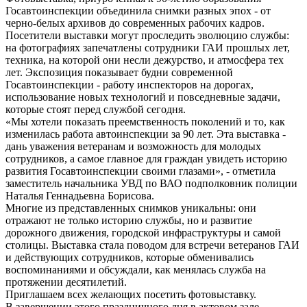
Госавтоинспекции объединила снимки разных эпох - от
черно-белых архивов до современных рабочих кадров.
Посетители выставки могут проследить эволюцию службы:
на фотографиях запечатлены сотрудники ГАИ прошлых лет,
техника, на которой они несли дежурство, и атмосфера тех
лет. Экспозиция показывает будни современной
Госавтоинспекции - работу инспекторов на дорогах,
использование новых технологий и повседневные задачи,
которые стоят перед службой сегодня.
«Мы хотели показать преемственность поколений и то, как
изменилась работа автоинспекции за 90 лет. Эта выставка -
дань уважения ветеранам и возможность для молодых
сотрудников, а самое главное для граждан увидеть историю
развития Госавтоинспекции своими глазами», - отметила
заместитель начальника УВД по ВАО подполковник полиции
Наталья Геннадьевна Борисова.
Многие из представленных снимков уникальны: они
отражают не только историю службы, но и развитие
дорожного движения, городской инфраструктуры и самой
столицы. Выставка стала поводом для встречи ветеранов ГАИ
и действующих сотрудников, которые обменивались
воспоминаниями и обсуждали, как менялась служба на
протяжении десятилетий.
Приглашаем всех желающих посетить фотовыставку.
В завершении этого праздничного дня в актовом зале