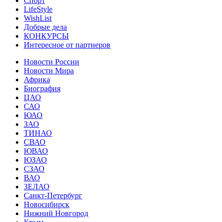
Спорт
LifeStyle
WishList
Добрые дела
КОНКУРСЫ
Интересное от партнеров
Новости России
Новости Мира
Африка
Биография
ЦАО
САО
ЮАО
ЗАО
ТИНАО
СВАО
ЮВАО
ЮЗАО
СЗАО
ВАО
ЗЕЛАО
Санкт-Петербург
Новосибирск
Нижний Новгород