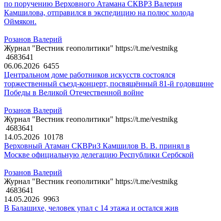
по поручению Верховного Атамана СКВРЗ Валерия
Камшилова, отправился в экспедицию на полюс холода
Оймякон.
Розанов Валерий
Журнал "Вестник геополитики" https://t.me/vestnikg
4683641
06.06.2026
6455
Центральном доме работников искусств состоялся
торжественный съезд-концерт, посвящённый 81-й годовщине
Победы в Великой Отечественной войне
Розанов Валерий
Журнал "Вестник геополитики" https://t.me/vestnikg
4683641
14.05.2026
10178
Верховный Атаман СКВРиЗ Камшилов В. В. принял в
Москве официальную делегацию Республики Сербской
Розанов Валерий
Журнал "Вестник геополитики" https://t.me/vestnikg
4683641
14.05.2026
9963
В Балашихе, человек упал с 14 этажа и остался жив