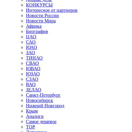
КОНКУРСЫ
Интересное от партнеров
Новости России
Новости Мира
Африка
Биография
ЦАО
САО
ЮАО
ЗАО
ТИНАО
СВАО
ЮВАО
ЮЗАО
СЗАО
ВАО
ЗЕЛАО
Санкт-Петербург
Новосибирск
Нижний Новгород
Крым
Аналоги
Самое дешевое
TOP