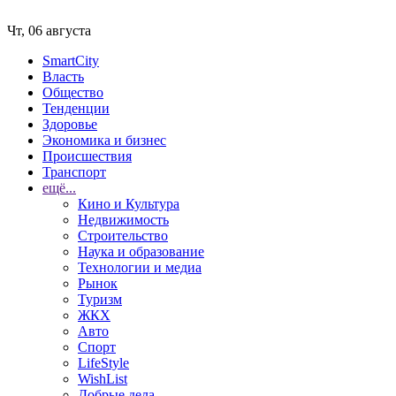
Чт, 06 августа
SmartCity
Власть
Общество
Тенденции
Здоровье
Экономика и бизнес
Происшествия
Транспорт
ещё...
Кино и Культура
Недвижимость
Строительство
Наука и образование
Технологии и медиа
Рынок
Туризм
ЖКХ
Авто
Спорт
LifeStyle
WishList
Добрые дела