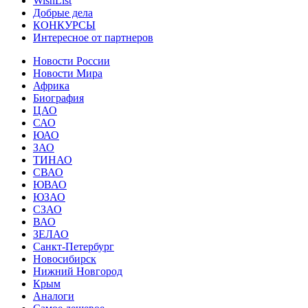
WishList
Добрые дела
КОНКУРСЫ
Интересное от партнеров
Новости России
Новости Мира
Африка
Биография
ЦАО
САО
ЮАО
ЗАО
ТИНАО
СВАО
ЮВАО
ЮЗАО
СЗАО
ВАО
ЗЕЛАО
Санкт-Петербург
Новосибирск
Нижний Новгород
Крым
Аналоги