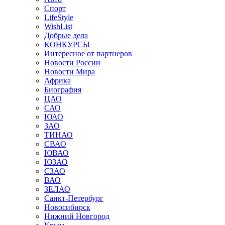
Спорт
LifeStyle
WishList
Добрые дела
КОНКУРСЫ
Интересное от партнеров
Новости России
Новости Мира
Африка
Биография
ЦАО
САО
ЮАО
ЗАО
ТИНАО
СВАО
ЮВАО
ЮЗАО
СЗАО
ВАО
ЗЕЛАО
Санкт-Петербург
Новосибирск
Нижний Новгород