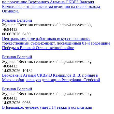
по поручению Верховного Атамана СКВРЗ Валерия
Камшилова, отправился в экспедицию на полюс холода
Оймякон.
Розанов Валерий
Журнал "Вестник геополитики" https://t.me/vestnikg
4684413
06.06.2026
6459
Центральном доме работников искусств состоялся
торжественный съезд-концерт, посвящённый 81-й годовщине
Победы в Великой Отечественной войне
Розанов Валерий
Журнал "Вестник геополитики" https://t.me/vestnikg
4684413
14.05.2026
10182
Верховный Атаман СКВРиЗ Камшилов В. В. принял в
Москве официальную делегацию Республики Сербской
Розанов Валерий
Журнал "Вестник геополитики" https://t.me/vestnikg
4684413
14.05.2026
9966
В Балашихе, человек упал с 14 этажа и остался жив