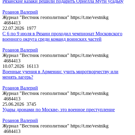
Рязанские казаки решили подарить Орнелла Мути усадьбу
Розанов Валерий
Журнал "Вестник геополитики" https://t.me/vestnikg
4684413
22.07.2026
1977
С 6 по 9 июля в Рязани проходил чемпионат Московского
военного округа среди команд воинских частей
Розанов Валерий
Журнал "Вестник геополитики" https://t.me/vestnikg
4684413
10.07.2026
16113
Военные учения в Армении: учить миротворчеству или
менять лагерь?
Розанов Валерий
Журнал "Вестник геополитики" https://t.me/vestnikg
4684413
25.06.2026
3745
Удары дронами по Москве- это военное преступление
Розанов Валерий
Журнал "Вестник геополитики" https://t.me/vestnikg
4684413