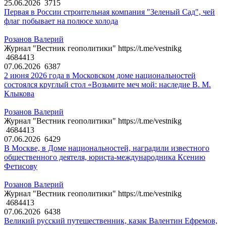
25.06.2026
3715
Первая в России строительная компания "Зеленый Сад", чей
флаг побывает на полюсе холода
Розанов Валерий
Журнал "Вестник геополитики" https://t.me/vestnikg
4684413
07.06.2026
6387
2 июня 2026 года в Московском доме национальностей
состоялся круглый стол «Возьмите меч мой: наследие В. М.
Клыкова
Розанов Валерий
Журнал "Вестник геополитики" https://t.me/vestnikg
4684413
07.06.2026
6429
В Москве, в Доме национальностей, наградили известного
общественного деятеля, юриста-международника Ксению
Фетисову
Розанов Валерий
Журнал "Вестник геополитики" https://t.me/vestnikg
4684413
07.06.2026
6438
Великий русский путешественник, казак Валентин Ефремов,