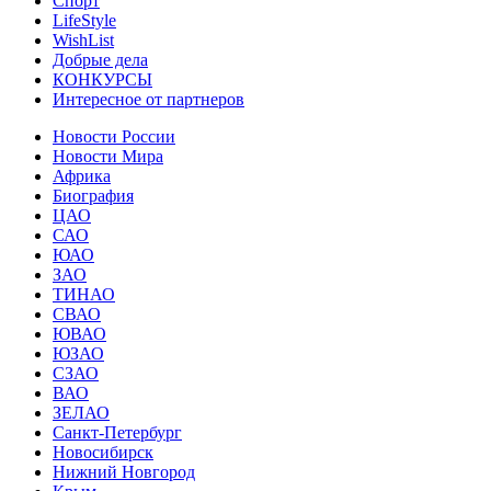
Спорт
LifeStyle
WishList
Добрые дела
КОНКУРСЫ
Интересное от партнеров
Новости России
Новости Мира
Африка
Биография
ЦАО
САО
ЮАО
ЗАО
ТИНАО
СВАО
ЮВАО
ЮЗАО
СЗАО
ВАО
ЗЕЛАО
Санкт-Петербург
Новосибирск
Нижний Новгород