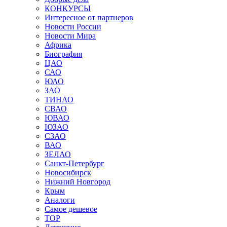
КОНКУРСЫ
Интересное от партнеров
Новости России
Новости Мира
Африка
Биография
ЦАО
САО
ЮАО
ЗАО
ТИНАО
СВАО
ЮВАО
ЮЗАО
СЗАО
ВАО
ЗЕЛАО
Санкт-Петербург
Новосибирск
Нижний Новгород
Крым
Аналоги
Самое дешевое
TOP