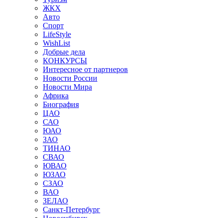
ЖКХ
Авто
Спорт
LifeStyle
WishList
Добрые дела
КОНКУРСЫ
Интересное от партнеров
Новости России
Новости Мира
Африка
Биография
ЦАО
САО
ЮАО
ЗАО
ТИНАО
СВАО
ЮВАО
ЮЗАО
СЗАО
ВАО
ЗЕЛАО
Санкт-Петербург