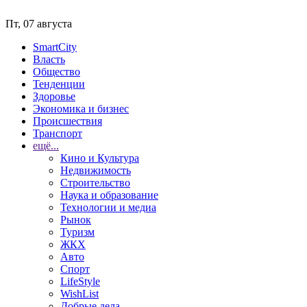
Пт, 07 августа
SmartCity
Власть
Общество
Тенденции
Здоровье
Экономика и бизнес
Происшествия
Транспорт
ещё...
Кино и Культура
Недвижимость
Строительство
Наука и образование
Технологии и медиа
Рынок
Туризм
ЖКХ
Авто
Спорт
LifeStyle
WishList
Добрые дела