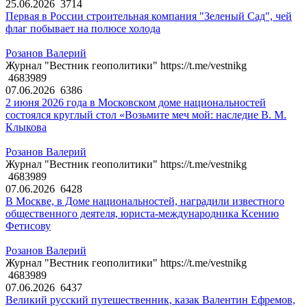
25.06.2026
3714
Первая в России строительная компания "Зеленый Сад", чей
флаг побывает на полюсе холода
Розанов Валерий
Журнал "Вестник геополитики" https://t.me/vestnikg
4683989
07.06.2026
6386
2 июня 2026 года в Московском доме национальностей
состоялся круглый стол «Возьмите меч мой: наследие В. М.
Клыкова
Розанов Валерий
Журнал "Вестник геополитики" https://t.me/vestnikg
4683989
07.06.2026
6428
В Москве, в Доме национальностей, наградили известного
общественного деятеля, юриста-международника Ксению
Фетисову
Розанов Валерий
Журнал "Вестник геополитики" https://t.me/vestnikg
4683989
07.06.2026
6437
Великий русский путешественник, казак Валентин Ефремов,