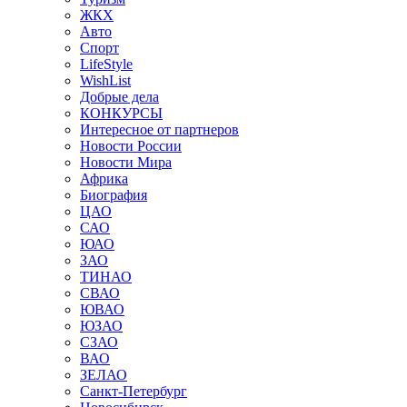
ЖКХ
Авто
Спорт
LifeStyle
WishList
Добрые дела
КОНКУРСЫ
Интересное от партнеров
Новости России
Новости Мира
Африка
Биография
ЦАО
САО
ЮАО
ЗАО
ТИНАО
СВАО
ЮВАО
ЮЗАО
СЗАО
ВАО
ЗЕЛАО
Санкт-Петербург