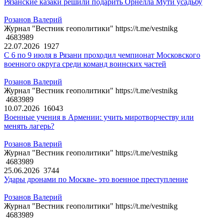
Рязанские казаки решили подарить Орнелла Мути усадьбу
Розанов Валерий
Журнал "Вестник геополитики" https://t.me/vestnikg
4683989
22.07.2026
1927
С 6 по 9 июля в Рязани проходил чемпионат Московского
военного округа среди команд воинских частей
Розанов Валерий
Журнал "Вестник геополитики" https://t.me/vestnikg
4683989
10.07.2026
16043
Военные учения в Армении: учить миротворчеству или
менять лагерь?
Розанов Валерий
Журнал "Вестник геополитики" https://t.me/vestnikg
4683989
25.06.2026
3744
Удары дронами по Москве- это военное преступление
Розанов Валерий
Журнал "Вестник геополитики" https://t.me/vestnikg
4683989