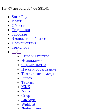
Пт, 07 августа
€94.06
$81.41
SmartCity
Власть
Общество
Тенденции
Здоровье
Экономика и бизнес
Происшествия
Транспорт
ещё...
Кино и Культура
Недвижимость
Строительство
Наука и образование
Технологии и медиа
Рынок
Туризм
ЖКХ
Авто
Спорт
LifeStyle
WishList
Добрые дела