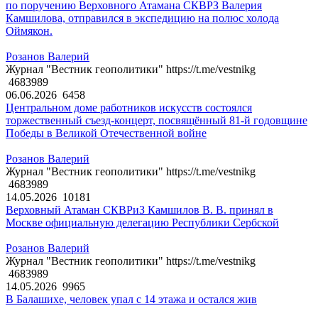
по поручению Верховного Атамана СКВРЗ Валерия
Камшилова, отправился в экспедицию на полюс холода
Оймякон.
Розанов Валерий
Журнал "Вестник геополитики" https://t.me/vestnikg
4683989
06.06.2026
6458
Центральном доме работников искусств состоялся
торжественный съезд-концерт, посвящённый 81-й годовщине
Победы в Великой Отечественной войне
Розанов Валерий
Журнал "Вестник геополитики" https://t.me/vestnikg
4683989
14.05.2026
10181
Верховный Атаман СКВРиЗ Камшилов В. В. принял в
Москве официальную делегацию Республики Сербской
Розанов Валерий
Журнал "Вестник геополитики" https://t.me/vestnikg
4683989
14.05.2026
9965
В Балашихе, человек упал с 14 этажа и остался жив