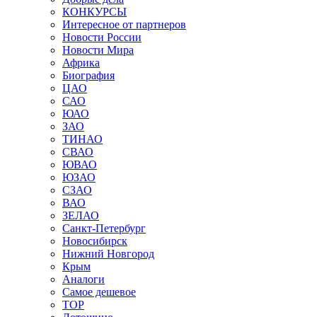
КОНКУРСЫ
Интересное от партнеров
Новости России
Новости Мира
Африка
Биография
ЦАО
САО
ЮАО
ЗАО
ТИНАО
СВАО
ЮВАО
ЮЗАО
СЗАО
ВАО
ЗЕЛАО
Санкт-Петербург
Новосибирск
Нижний Новгород
Крым
Аналоги
Самое дешевое
TOP