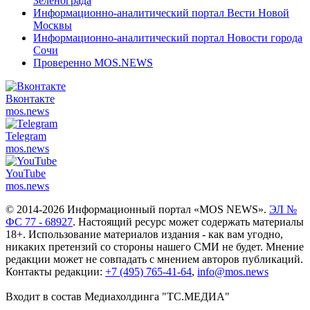
Зеленограда
Информационно-аналитический портал Вести Новой
Москвы
Информационно-аналитический портал Новости города
Сочи
Проверенно MOS.NEWS
Вконтакте
mos.
news
Telegram
mos.
news
YouTube
mos.
news
© 2014-2026 Информационный портал «MOS NEWS».
ЭЛ №
ФС 77 - 68927
. Настоящий ресурс может содержать материалы
18+. Использование материалов издания - как вам угодно,
никаких претензий со стороны нашего СМИ не будет. Мнение
редакции может не совпадать с мнением авторов публикаций.
Контакты редакции:
+7 (495) 765-41-64
,
info@mos.news
Входит в состав Медиахолдинга "ТС.МЕДИА"