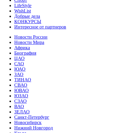
Спорт
LifeStyle
WishList
Добрые дела
КОНКУРСЫ
Интересное от партнеров
Новости России
Новости Мира
Африка
Биография
ЦАО
САО
ЮАО
ЗАО
ТИНАО
СВАО
ЮВАО
ЮЗАО
СЗАО
ВАО
ЗЕЛАО
Санкт-Петербург
Новосибирск
Нижний Новгород