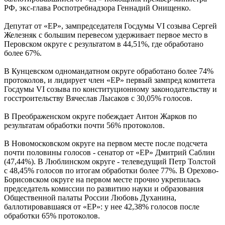
РФ, экс-глава Роспотребнадзора Геннадий Онищенко.
Депутат от «ЕР», зампредседателя Госдумы VI созыва Сергей
Железняк с большим перевесом удерживает первое место в
Перовском округе с результатом в 44,51%, где обработано
более 67%.
В Кунцевском одномандатном округе обработано более 74%
протоколов, и лидирует член «ЕР» первый зампред комитета
Госдумы VI созыва по конституционному законодательству и
госстроительству Вячеслав Лысаков с 30,05% голосов.
В Преображенском округе побеждает Антон Жарков по
результатам обработки почти 56% протоколов.
В Новомосковском округе на первом месте после подсчета
почти половины голосов - сенатор от «ЕР» Дмитрий Саблин
(47,44%). В Люблинском округе - телеведущий Петр Толстой
с 48,45% голосов по итогам обработки более 77%. В Орехово-
Борисовском округе на первом месте прочно укрепилась
председатель комиссии по развитию науки и образования
Общественной палаты России Любовь Духанина,
баллотировавшаяся от «ЕР»: у нее 42,38% голосов после
обработки 65% протоколов.