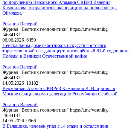
по поручению Верховного Атамана СКВРЗ Валерия
Камшилова, отправился в экспедицию на полюс холода
Оймякон.
Розанов Валерий
Журнал "Вестник геополитики" https://t.me/vestnikg
4684131
06.06.2026
6459
Центральном доме работников искусств состоялся
торжественный съезд-концерт, посвящённый 81-й годовщине
Победы в Великой Отечественной войне
Розанов Валерий
Журнал "Вестник геополитики" https://t.me/vestnikg
4684131
14.05.2026
10182
Верховный Атаман СКВРиЗ Камшилов В. В. принял в
Москве официальную делегацию Республики Сербской
Розанов Валерий
Журнал "Вестник геополитики" https://t.me/vestnikg
4684131
14.05.2026
9966
В Балашихе, человек упал с 14 этажа и остался жив