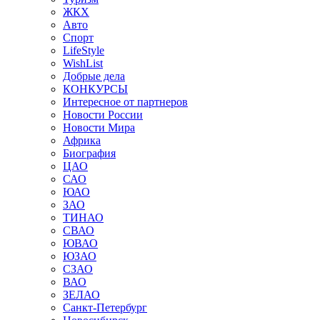
ЖКХ
Авто
Спорт
LifeStyle
WishList
Добрые дела
КОНКУРСЫ
Интересное от партнеров
Новости России
Новости Мира
Африка
Биография
ЦАО
САО
ЮАО
ЗАО
ТИНАО
СВАО
ЮВАО
ЮЗАО
СЗАО
ВАО
ЗЕЛАО
Санкт-Петербург