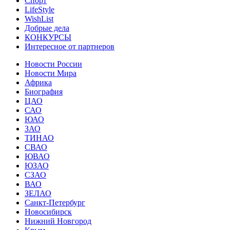
Спорт
LifeStyle
WishList
Добрые дела
КОНКУРСЫ
Интересное от партнеров
Новости России
Новости Мира
Африка
Биография
ЦАО
САО
ЮАО
ЗАО
ТИНАО
СВАО
ЮВАО
ЮЗАО
СЗАО
ВАО
ЗЕЛАО
Санкт-Петербург
Новосибирск
Нижний Новгород