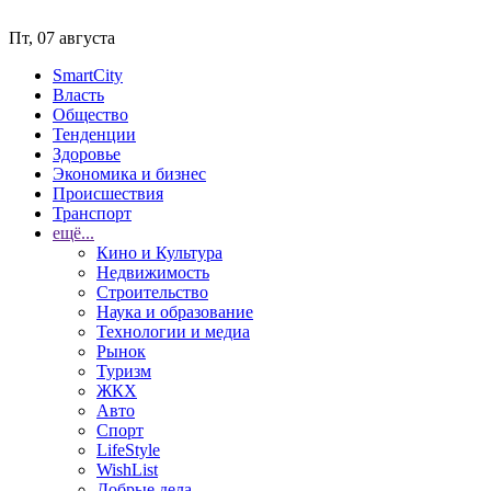
Пт, 07 августа
SmartCity
Власть
Общество
Тенденции
Здоровье
Экономика и бизнес
Происшествия
Транспорт
ещё...
Кино и Культура
Недвижимость
Строительство
Наука и образование
Технологии и медиа
Рынок
Туризм
ЖКХ
Авто
Спорт
LifeStyle
WishList
Добрые дела