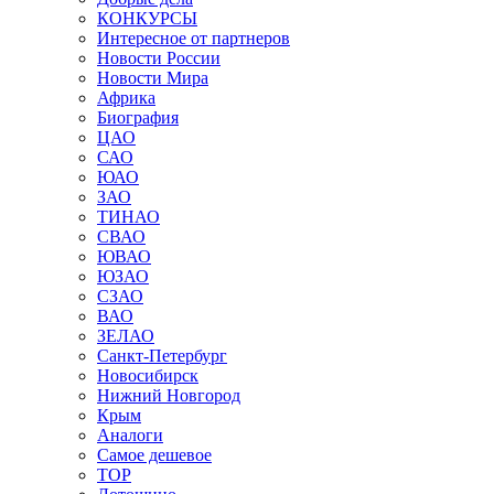
КОНКУРСЫ
Интересное от партнеров
Новости России
Новости Мира
Африка
Биография
ЦАО
САО
ЮАО
ЗАО
ТИНАО
СВАО
ЮВАО
ЮЗАО
СЗАО
ВАО
ЗЕЛАО
Санкт-Петербург
Новосибирск
Нижний Новгород
Крым
Аналоги
Самое дешевое
TOP