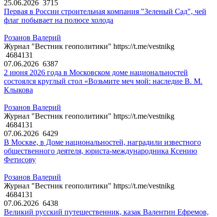
25.06.2026
3715
Первая в России строительная компания "Зеленый Сад", чей
флаг побывает на полюсе холода
Розанов Валерий
Журнал "Вестник геополитики" https://t.me/vestnikg
4684131
07.06.2026
6387
2 июня 2026 года в Московском доме национальностей
состоялся круглый стол «Возьмите меч мой: наследие В. М.
Клыкова
Розанов Валерий
Журнал "Вестник геополитики" https://t.me/vestnikg
4684131
07.06.2026
6429
В Москве, в Доме национальностей, наградили известного
общественного деятеля, юриста-международника Ксению
Фетисову
Розанов Валерий
Журнал "Вестник геополитики" https://t.me/vestnikg
4684131
07.06.2026
6438
Великий русский путешественник, казак Валентин Ефремов,