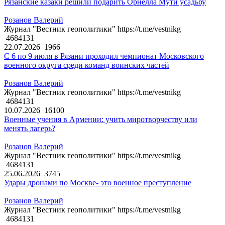
Рязанские казаки решили подарить Орнелла Мути усадьбу
Розанов Валерий
Журнал "Вестник геополитики" https://t.me/vestnikg
4684131
22.07.2026
1966
С 6 по 9 июля в Рязани проходил чемпионат Московского
военного округа среди команд воинских частей
Розанов Валерий
Журнал "Вестник геополитики" https://t.me/vestnikg
4684131
10.07.2026
16100
Военные учения в Армении: учить миротворчеству или
менять лагерь?
Розанов Валерий
Журнал "Вестник геополитики" https://t.me/vestnikg
4684131
25.06.2026
3745
Удары дронами по Москве- это военное преступление
Розанов Валерий
Журнал "Вестник геополитики" https://t.me/vestnikg
4684131