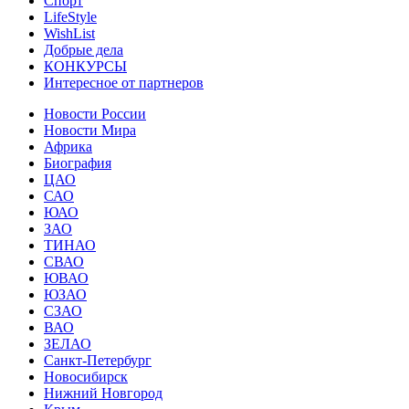
Спорт
LifeStyle
WishList
Добрые дела
КОНКУРСЫ
Интересное от партнеров
Новости России
Новости Мира
Африка
Биография
ЦАО
САО
ЮАО
ЗАО
ТИНАО
СВАО
ЮВАО
ЮЗАО
СЗАО
ВАО
ЗЕЛАО
Санкт-Петербург
Новосибирск
Нижний Новгород