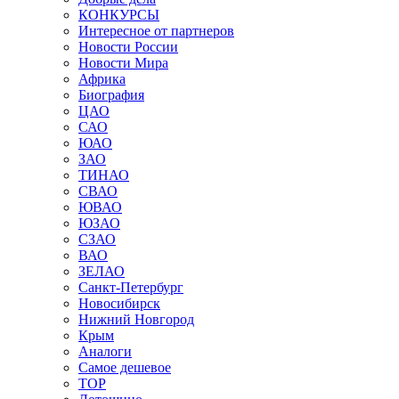
КОНКУРСЫ
Интересное от партнеров
Новости России
Новости Мира
Африка
Биография
ЦАО
САО
ЮАО
ЗАО
ТИНАО
СВАО
ЮВАО
ЮЗАО
СЗАО
ВАО
ЗЕЛАО
Санкт-Петербург
Новосибирск
Нижний Новгород
Крым
Аналоги
Самое дешевое
TOP