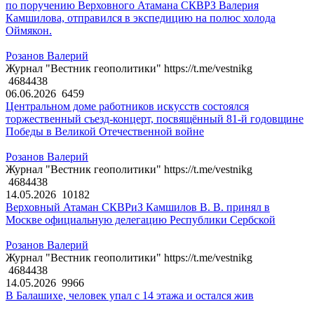
по поручению Верховного Атамана СКВРЗ Валерия
Камшилова, отправился в экспедицию на полюс холода
Оймякон.
Розанов Валерий
Журнал "Вестник геополитики" https://t.me/vestnikg
4684438
06.06.2026
6459
Центральном доме работников искусств состоялся
торжественный съезд-концерт, посвящённый 81-й годовщине
Победы в Великой Отечественной войне
Розанов Валерий
Журнал "Вестник геополитики" https://t.me/vestnikg
4684438
14.05.2026
10182
Верховный Атаман СКВРиЗ Камшилов В. В. принял в
Москве официальную делегацию Республики Сербской
Розанов Валерий
Журнал "Вестник геополитики" https://t.me/vestnikg
4684438
14.05.2026
9966
В Балашихе, человек упал с 14 этажа и остался жив