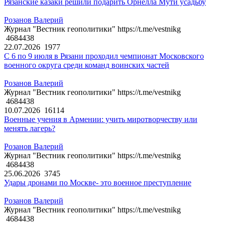
Рязанские казаки решили подарить Орнелла Мути усадьбу
Розанов Валерий
Журнал "Вестник геополитики" https://t.me/vestnikg
4684438
22.07.2026
1977
С 6 по 9 июля в Рязани проходил чемпионат Московского
военного округа среди команд воинских частей
Розанов Валерий
Журнал "Вестник геополитики" https://t.me/vestnikg
4684438
10.07.2026
16114
Военные учения в Армении: учить миротворчеству или
менять лагерь?
Розанов Валерий
Журнал "Вестник геополитики" https://t.me/vestnikg
4684438
25.06.2026
3745
Удары дронами по Москве- это военное преступление
Розанов Валерий
Журнал "Вестник геополитики" https://t.me/vestnikg
4684438