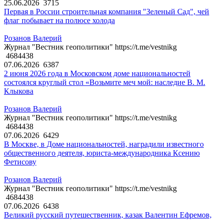
25.06.2026
3715
Первая в России строительная компания "Зеленый Сад", чей
флаг побывает на полюсе холода
Розанов Валерий
Журнал "Вестник геополитики" https://t.me/vestnikg
4684438
07.06.2026
6387
2 июня 2026 года в Московском доме национальностей
состоялся круглый стол «Возьмите меч мой: наследие В. М.
Клыкова
Розанов Валерий
Журнал "Вестник геополитики" https://t.me/vestnikg
4684438
07.06.2026
6429
В Москве, в Доме национальностей, наградили известного
общественного деятеля, юриста-международника Ксению
Фетисову
Розанов Валерий
Журнал "Вестник геополитики" https://t.me/vestnikg
4684438
07.06.2026
6438
Великий русский путешественник, казак Валентин Ефремов,