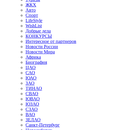
ЖКХ
Авто
Спорт
LifeStyle
WishList
Добрые дела
КОНКУРСЫ
Интересное от партнеров
Новости России
Новости Мира
Африка
Биография
ЦАО
САО
ЮАО
ЗАО
ТИНАО
СВАО
ЮВАО
ЮЗАО
СЗАО
ВАО
ЗЕЛАО
Санкт-Петербург