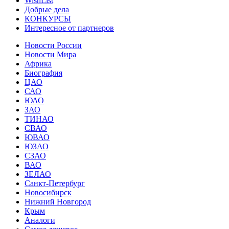
WishList
Добрые дела
КОНКУРСЫ
Интересное от партнеров
Новости России
Новости Мира
Африка
Биография
ЦАО
САО
ЮАО
ЗАО
ТИНАО
СВАО
ЮВАО
ЮЗАО
СЗАО
ВАО
ЗЕЛАО
Санкт-Петербург
Новосибирск
Нижний Новгород
Крым
Аналоги