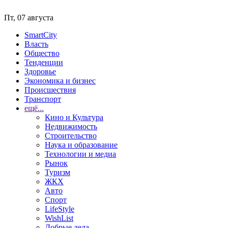
Пт, 07 августа
SmartCity
Власть
Общество
Тенденции
Здоровье
Экономика и бизнес
Происшествия
Транспорт
ещё...
Кино и Культура
Недвижимость
Строительство
Наука и образование
Технологии и медиа
Рынок
Туризм
ЖКХ
Авто
Спорт
LifeStyle
WishList
Добрые дела