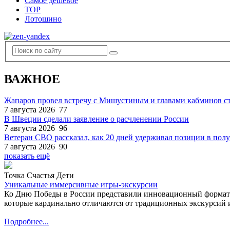
Самое дешевое
TOP
Лотошино
ВАЖНОЕ
Жапаров провел встречу с Мишустиным и главами кабминов 
7 августа 2026
77
В Швеции сделали заявление о расчленении России
7 августа 2026
96
Ветеран СВО рассказал, как 20 дней удерживал позиции в по
7 августа 2026
90
показать ещё
Точка Счастья Дети
Уникальные иммерсивные игры-экскурсии
Ко Дню Победы в России представили инновационный формат
которые кардинально отличаются от традиционных экскурсий и
Подробнее...