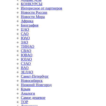
КОНКУРСЫ
Интересное от партнеров
Новости России
Новости Мира
Африка
Биография
ЦАО
САО
ЮАО
ЗАО
ТИНАО
СВАО
ЮВАО
ЮЗАО
СЗАО
ВАО
ЗЕЛАО
Санкт-Петербург
Новосибирск
Нижний Новгород
Крым
Аналоги
Самое дешевое
TOP