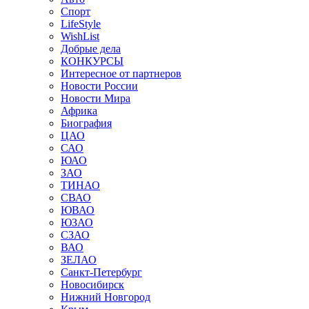
Спорт
LifeStyle
WishList
Добрые дела
КОНКУРСЫ
Интересное от партнеров
Новости России
Новости Мира
Африка
Биография
ЦАО
САО
ЮАО
ЗАО
ТИНАО
СВАО
ЮВАО
ЮЗАО
СЗАО
ВАО
ЗЕЛАО
Санкт-Петербург
Новосибирск
Нижний Новгород