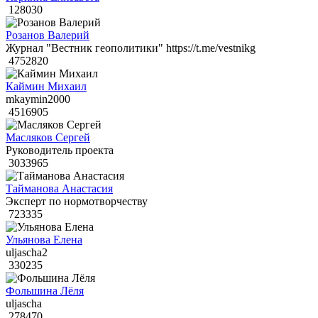
128030
Розанов Валерий
Журнал "Вестник геополитики" https://t.me/vestnikg
4752820
Каймин Михаил
mkaymin2000
4516905
Масляков Сергей
Руководитель проекта
3033965
Тайманова Анастасия
Эксперт по нормотворчеству
723335
Ульянова Елена
uljascha2
330235
Фольшина Лёля
uljascha
278470