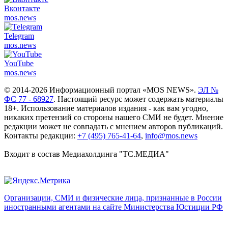
Вконтакте
mos.
news
Telegram
mos.
news
YouTube
mos.
news
© 2014-2026 Информационный портал «MOS NEWS».
ЭЛ №
ФС 77 - 68927
. Настоящий ресурс может содержать материалы
18+. Использование материалов издания - как вам угодно,
никаких претензий со стороны нашего СМИ не будет. Мнение
редакции может не совпадать с мнением авторов публикаций.
Контакты редакции:
+7 (495) 765-41-64
,
info@mos.news
Входит в состав Медиахолдинга "ТС.МЕДИА"
Организации, СМИ и физические лица, признанные в России
иностранными агентами на сайте Министерства Юстиции РФ