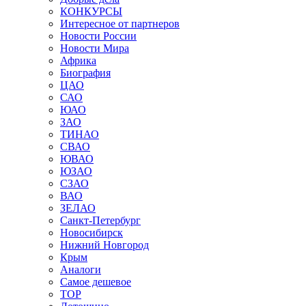
КОНКУРСЫ
Интересное от партнеров
Новости России
Новости Мира
Африка
Биография
ЦАО
САО
ЮАО
ЗАО
ТИНАО
СВАО
ЮВАО
ЮЗАО
СЗАО
ВАО
ЗЕЛАО
Санкт-Петербург
Новосибирск
Нижний Новгород
Крым
Аналоги
Самое дешевое
TOP