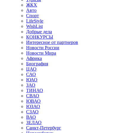
ЖКХ
Авто
Спорт
LifeStyle
WishList
Добрые дела
КОНКУРСЫ
Интересное от партнеров
Новости России
Новости Мира
Африка
Биография
ЦАО
САО
ЮАО
ЗАО
ТИНАО
СВАО
ЮВАО
ЮЗАО
СЗАО
ВАО
ЗЕЛАО
Санкт-Петербург