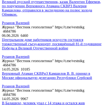
Великий русский путешественник, казак Валентин Ефремов,
по поручению Верховного Атамана СКВРЗ Валерия
Камшилова, отправился в экспедицию на полюс холода
Оймякон.
Розанов Валерий
Журнал "Вестник геополитики" https://t.me/vestnikg
4684786
06.06.2026
6460
Центральном доме работников искусств состоялся
торжественный съезд-концерт, посвящённый 81-й годовщине
Победы в Великой Отечественной войне
Розанов Валерий
Журнал "Вестник геополитики" https://t.me/vestnikg
4684786
14.05.2026
10185
Верховный Атаман СКВРиЗ Камшилов В. В. принял в
Москве официальную делегацию Республики Сербской
Розанов Валерий
Журнал "Вестник геополитики" https://t.me/vestnikg
4684786
14.05.2026
9967
В Балашихе, человек упал с 14 этажа и остался жив