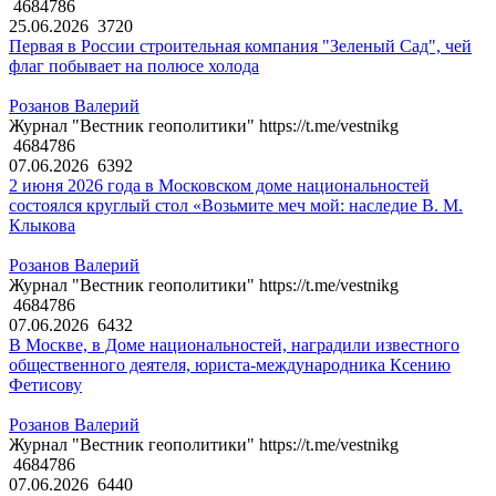
4684786
25.06.2026
3720
Первая в России строительная компания "Зеленый Сад", чей
флаг побывает на полюсе холода
Розанов Валерий
Журнал "Вестник геополитики" https://t.me/vestnikg
4684786
07.06.2026
6392
2 июня 2026 года в Московском доме национальностей
состоялся круглый стол «Возьмите меч мой: наследие В. М.
Клыкова
Розанов Валерий
Журнал "Вестник геополитики" https://t.me/vestnikg
4684786
07.06.2026
6432
В Москве, в Доме национальностей, наградили известного
общественного деятеля, юриста-международника Ксению
Фетисову
Розанов Валерий
Журнал "Вестник геополитики" https://t.me/vestnikg
4684786
07.06.2026
6440