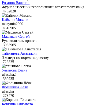
Розанов Валерий
Журнал "Вестник геополитики" https://t.me/vestnikg
4752820
Каймин Михаил
mkaymin2000
4516905
Масляков Сергей
Руководитель проекта
3033965
Тайманова Анастасия
Эксперт по нормотворчеству
723335
Ульянова Елена
uljascha2
330235
Фольшина Лёля
uljascha
278470
Коркина Елизавета