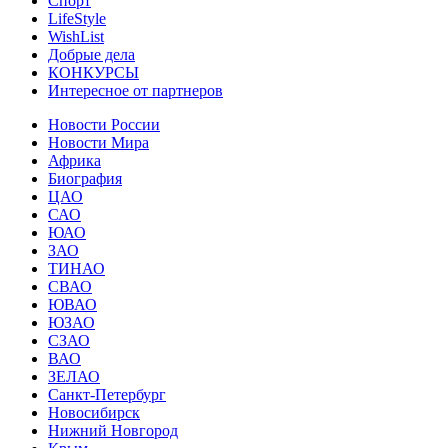
Спорт
LifeStyle
WishList
Добрые дела
КОНКУРСЫ
Интересное от партнеров
Новости России
Новости Мира
Африка
Биография
ЦАО
САО
ЮАО
ЗАО
ТИНАО
СВАО
ЮВАО
ЮЗАО
СЗАО
ВАО
ЗЕЛАО
Санкт-Петербург
Новосибирск
Нижний Новгород