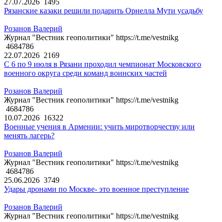
27.07.2026
1495
Рязанские казаки решили подарить Орнелла Мути усадьбу
Розанов Валерий
Журнал "Вестник геополитики" https://t.me/vestnikg
4684786
22.07.2026
2169
С 6 по 9 июля в Рязани проходил чемпионат Московского
военного округа среди команд воинских частей
Розанов Валерий
Журнал "Вестник геополитики" https://t.me/vestnikg
4684786
10.07.2026
16322
Военные учения в Армении: учить миротворчеству или
менять лагерь?
Розанов Валерий
Журнал "Вестник геополитики" https://t.me/vestnikg
4684786
25.06.2026
3749
Удары дронами по Москве- это военное преступление
Розанов Валерий
Журнал "Вестник геополитики" https://t.me/vestnikg