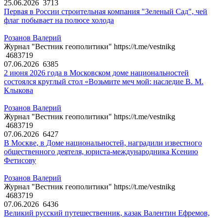
25.06.2026
3713
Первая в России строительная компания "Зеленый Сад", чей
флаг побывает на полюсе холода
Розанов Валерий
Журнал "Вестник геополитики" https://t.me/vestnikg
4683719
07.06.2026
6385
2 июня 2026 года в Московском доме национальностей
состоялся круглый стол «Возьмите меч мой: наследие В. М.
Клыкова
Розанов Валерий
Журнал "Вестник геополитики" https://t.me/vestnikg
4683719
07.06.2026
6427
В Москве, в Доме национальностей, наградили известного
общественного деятеля, юриста-международника Ксению
Фетисову
Розанов Валерий
Журнал "Вестник геополитики" https://t.me/vestnikg
4683719
07.06.2026
6436
Великий русский путешественник, казак Валентин Ефремов,