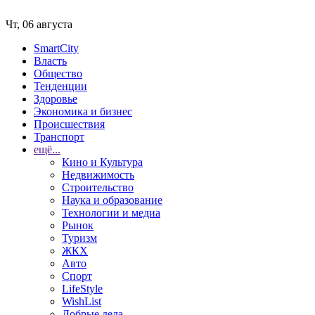
Чт, 06 августа
SmartCity
Власть
Общество
Тенденции
Здоровье
Экономика и бизнес
Происшествия
Транспорт
ещё...
Кино и Культура
Недвижимость
Строительство
Наука и образование
Технологии и медиа
Рынок
Туризм
ЖКХ
Авто
Спорт
LifeStyle
WishList
Добрые дела