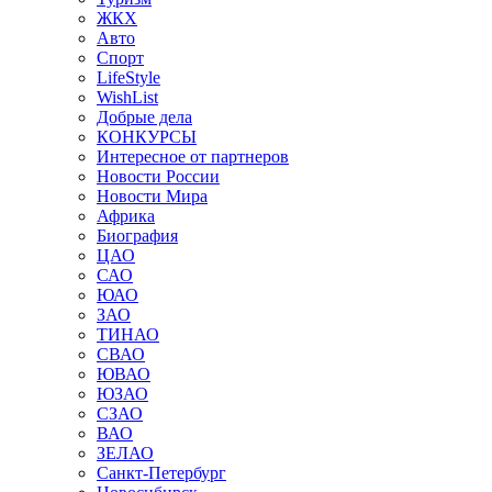
ЖКХ
Авто
Спорт
LifeStyle
WishList
Добрые дела
КОНКУРСЫ
Интересное от партнеров
Новости России
Новости Мира
Африка
Биография
ЦАО
САО
ЮАО
ЗАО
ТИНАО
СВАО
ЮВАО
ЮЗАО
СЗАО
ВАО
ЗЕЛАО
Санкт-Петербург