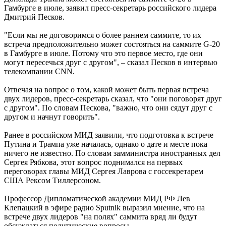
Гамбурге в июле, заявил пресс-секретарь российского лидера
Дмитрий Песков.
"Если мы не договоримся о более раннем саммите, то их
встреча предположительно может состояться на саммите G-20
в Гамбурге в июле. Потому что это первое место, где они
могут пересечься друг с другом", – сказал Песков в интервью
телекомпании CNN.
Отвечая на вопрос о том, какой может быть первая встреча
двух лидеров, пресс-секретарь сказал, что "они поговорят друг
с другом". По словам Пескова, "важно, что они сядут друг с
другом и начнут говорить".
Ранее в российском МИД заявили, что подготовка к встрече
Путина и Трампа уже началась, однако о дате и месте пока
ничего не известно. По словам замминистра иностранных дел
Сергея Рябкова, этот вопрос поднимался на первых
переговорах главы МИД Сергея Лаврова с госсекретарем
США Рексом Тиллерсоном.
Профессор Дипломатической академии МИД РФ Лев
Клепацкий в эфире радио Sputnik выразил мнение, что на
встрече двух лидеров "на полях" саммита вряд ли будут
обсуждаться политические вопросы.