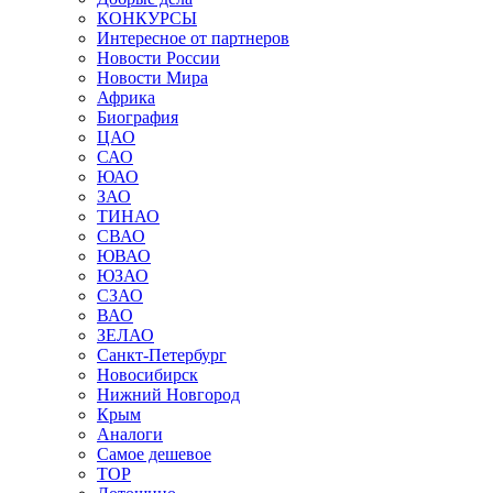
КОНКУРСЫ
Интересное от партнеров
Новости России
Новости Мира
Африка
Биография
ЦАО
САО
ЮАО
ЗАО
ТИНАО
СВАО
ЮВАО
ЮЗАО
СЗАО
ВАО
ЗЕЛАО
Санкт-Петербург
Новосибирск
Нижний Новгород
Крым
Аналоги
Самое дешевое
TOP