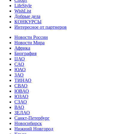
Спорт
LifeStyle
WishList
Добрые дела
КОНКУРСЫ
Интересное от партнеров
Новости России
Новости Мира
Африка
Биография
ЦАО
САО
ЮАО
ЗАО
ТИНАО
СВАО
ЮВАО
ЮЗАО
СЗАО
ВАО
ЗЕЛАО
Санкт-Петербург
Новосибирск
Нижний Новгород