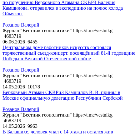
по поручению Верховного Атамана СКВРЗ Валерия
Камшилова, отправился в экспедицию на полюс холода
Оймякон.
Розанов Валерий
Журнал "Вестник геополитики" https://t.me/vestnikg
4683719
06.06.2026
6455
Центральном доме работников искусств состоялся
торжественный съезд-концерт, посвящённый 81-й годовщине
Победы в Великой Отечественной войне
Розанов Валерий
Журнал "Вестник геополитики" https://t.me/vestnikg
4683719
14.05.2026
10178
Верховный Атаман СКВРиЗ Камшилов В. В. принял в
Москве официальную делегацию Республики Сербской
Розанов Валерий
Журнал "Вестник геополитики" https://t.me/vestnikg
4683719
14.05.2026
9963
В Балашихе, человек упал с 14 этажа и остался жив