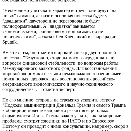
"Необходимо учитывать характер встреч – они будут "на
полях" саммита, а значит, основная повестка будет у
"двадцатки", двусторонние переговоры не будут
полноформатными. А "двадцатка" занимается
экономическими, финансовыми вопросами, но не
политическими", – сказал Лев Клепацкий в эфире радио
Sputnik.
Вместе с тем, он отметил широкий спектр двусторонней
повестки. "Безусловно, стороны могут сотрудничать по
вопросам финансовой стабильности, по вопросам работы
Международного валютного фонда. Для восстановления
мировой экономики все-таки немаловажное значение имеет
поиск новых "дорожек" для восстановления российско-
американского экономического и научно-технического
сотрудничества", – отметил эксперт.
По его мнению, стороны не стремятся ускорить встречу.
"Подходы администрации Дональда Трампа и самого Трампа
к обширной повестке мирового развития еще только
формируются. И для Трампа важно узнать, как на мировые
проблемы смотрят союзники по НАТО и по Евросоюзу.
Поэтому он проводит с ними консультации, например, скоро в