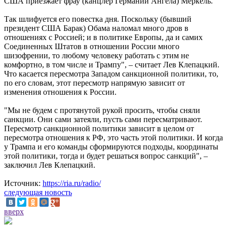
США приезжает фрау (канцлер Германии Ангела) Меркель.
Так шлифуется его повестка дня. Поскольку (бывший
президент США Барак) Обама наломал много дров в
отношениях с Россией; и в политике Европы, да и самих
Соединенных Штатов в отношении России много
шизофрении, то любому человеку работать с этим не
комфортно, в том числе и Трампу", – считает Лев Клепацкий.
Что касается пересмотра Западом санкционной политики, то,
по его словам, этот пересмотр напрямую зависит от
изменения отношения к России.
"Мы не будем с протянутой рукой просить, чтобы сняли
санкции. Они сами затеяли, пусть сами пересматривают.
Пересмотр санкционной политики зависит в целом от
пересмотра отношения к РФ, это часть этой политики. И когда
у Трампа и его команды сформируются подходы, координаты
этой политики, тогда и будет решаться вопрос санкций", –
заключил Лев Клепацкий.
Источник:
https://ria.ru/radio/
следующая новость
вверх