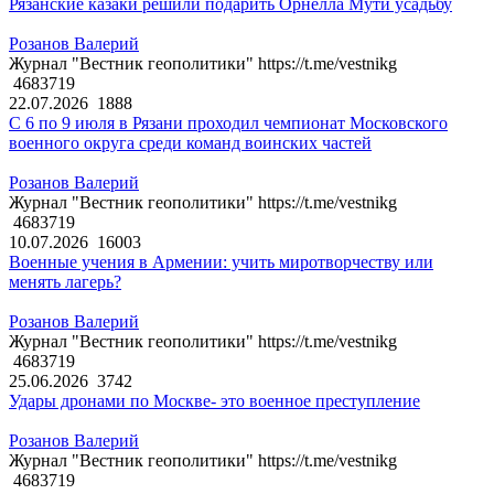
Рязанские казаки решили подарить Орнелла Мути усадьбу
Розанов Валерий
Журнал "Вестник геополитики" https://t.me/vestnikg
4683719
22.07.2026
1888
С 6 по 9 июля в Рязани проходил чемпионат Московского
военного округа среди команд воинских частей
Розанов Валерий
Журнал "Вестник геополитики" https://t.me/vestnikg
4683719
10.07.2026
16003
Военные учения в Армении: учить миротворчеству или
менять лагерь?
Розанов Валерий
Журнал "Вестник геополитики" https://t.me/vestnikg
4683719
25.06.2026
3742
Удары дронами по Москве- это военное преступление
Розанов Валерий
Журнал "Вестник геополитики" https://t.me/vestnikg
4683719