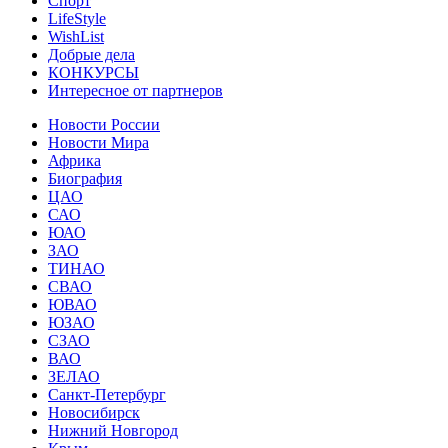
Спорт
LifeStyle
WishList
Добрые дела
КОНКУРСЫ
Интересное от партнеров
Новости России
Новости Мира
Африка
Биография
ЦАО
САО
ЮАО
ЗАО
ТИНАО
СВАО
ЮВАО
ЮЗАО
СЗАО
ВАО
ЗЕЛАО
Санкт-Петербург
Новосибирск
Нижний Новгород