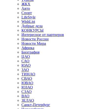
ЖКХ
Авто
Спорт
LifeStyle
WishList
Добрые дела
КОНКУРСЫ
Интересное от партнеров
Новости России
Новости Мира
Африка
Биография
ЦАО
САО
ЮАО
ЗАО
ТИНАО
СВАО
ЮВАО
ЮЗАО
СЗАО
ВАО
ЗЕЛАО
Санкт-Петербург