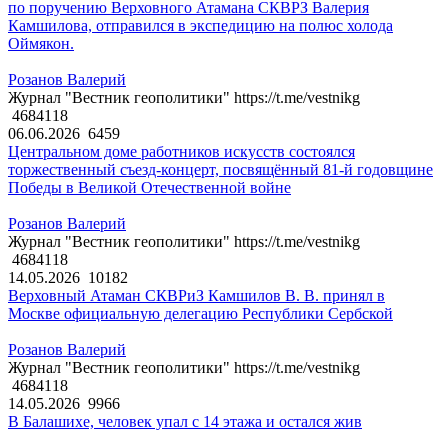
по поручению Верховного Атамана СКВРЗ Валерия
Камшилова, отправился в экспедицию на полюс холода
Оймякон.
Розанов Валерий
Журнал "Вестник геополитики" https://t.me/vestnikg
4684118
06.06.2026
6459
Центральном доме работников искусств состоялся
торжественный съезд-концерт, посвящённый 81-й годовщине
Победы в Великой Отечественной войне
Розанов Валерий
Журнал "Вестник геополитики" https://t.me/vestnikg
4684118
14.05.2026
10182
Верховный Атаман СКВРиЗ Камшилов В. В. принял в
Москве официальную делегацию Республики Сербской
Розанов Валерий
Журнал "Вестник геополитики" https://t.me/vestnikg
4684118
14.05.2026
9966
В Балашихе, человек упал с 14 этажа и остался жив