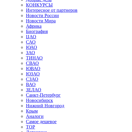
КОНКУРСЫ
Интересное от партнеров
Новости России
Новости Мира
Африка
Биография
ЦАО
САО
ЮАО
ЗАО
ТИНАО
СВАО
ЮВАО
ЮЗАО
СЗАО
ВАО
ЗЕЛАО
Санкт-Петербург
Новосибирск
Нижний Новгород
Крым
Аналоги
Самое дешевое
TOP