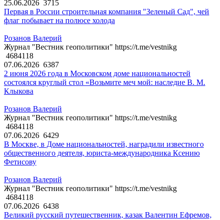
25.06.2026
3715
Первая в России строительная компания "Зеленый Сад", чей
флаг побывает на полюсе холода
Розанов Валерий
Журнал "Вестник геополитики" https://t.me/vestnikg
4684118
07.06.2026
6387
2 июня 2026 года в Московском доме национальностей
состоялся круглый стол «Возьмите меч мой: наследие В. М.
Клыкова
Розанов Валерий
Журнал "Вестник геополитики" https://t.me/vestnikg
4684118
07.06.2026
6429
В Москве, в Доме национальностей, наградили известного
общественного деятеля, юриста-международника Ксению
Фетисову
Розанов Валерий
Журнал "Вестник геополитики" https://t.me/vestnikg
4684118
07.06.2026
6438
Великий русский путешественник, казак Валентин Ефремов,