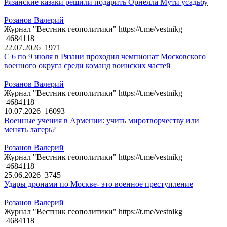
Рязанские казаки решили подарить Орнелла Мути усадьбу
Розанов Валерий
Журнал "Вестник геополитики" https://t.me/vestnikg
4684118
22.07.2026
1971
С 6 по 9 июля в Рязани проходил чемпионат Московского
военного округа среди команд воинских частей
Розанов Валерий
Журнал "Вестник геополитики" https://t.me/vestnikg
4684118
10.07.2026
16093
Военные учения в Армении: учить миротворчеству или
менять лагерь?
Розанов Валерий
Журнал "Вестник геополитики" https://t.me/vestnikg
4684118
25.06.2026
3745
Удары дронами по Москве- это военное преступление
Розанов Валерий
Журнал "Вестник геополитики" https://t.me/vestnikg
4684118