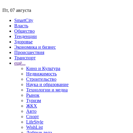
Пт, 07 августа
SmartCity
Власть
Общество
Тенденции
Здоровье
Экономика и бизнес
Происшествия
Транспорт
ещё...
Кино и Культура
Недвижимость
Строительство
Наука и образование
Технологии и медиа
Рынок
Туризм
ЖКХ
Авто
Спорт
LifeStyle
WishList
Добрые дела