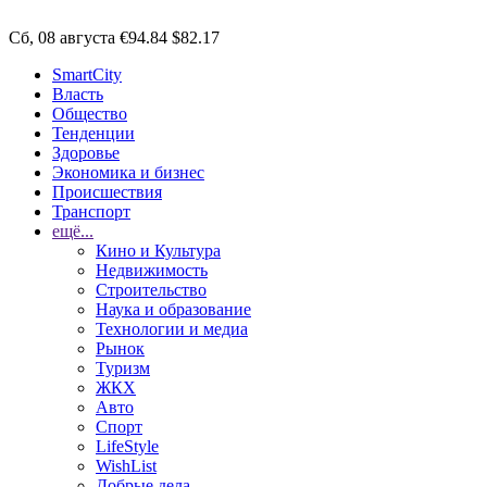
Сб, 08 августа
€94.84
$82.17
SmartCity
Власть
Общество
Тенденции
Здоровье
Экономика и бизнес
Происшествия
Транспорт
ещё...
Кино и Культура
Недвижимость
Строительство
Наука и образование
Технологии и медиа
Рынок
Туризм
ЖКХ
Авто
Спорт
LifeStyle
WishList
Добрые дела