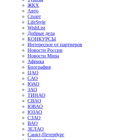
ЖКХ
Авто
Спорт
LifeStyle
WishList
Добрые дела
КОНКУРСЫ
Интересное от партнеров
Новости России
Новости Мира
Африка
Биография
ЦАО
САО
ЮАО
ЗАО
ТИНАО
СВАО
ЮВАО
ЮЗАО
СЗАО
ВАО
ЗЕЛАО
Санкт-Петербург