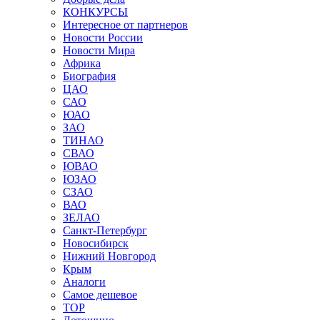
КОНКУРСЫ
Интересное от партнеров
Новости России
Новости Мира
Африка
Биография
ЦАО
САО
ЮАО
ЗАО
ТИНАО
СВАО
ЮВАО
ЮЗАО
СЗАО
ВАО
ЗЕЛАО
Санкт-Петербург
Новосибирск
Нижний Новгород
Крым
Аналоги
Самое дешевое
TOP