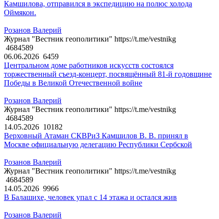
Камшилова, отправился в экспедицию на полюс холода
Оймякон.
Розанов Валерий
Журнал "Вестник геополитики" https://t.me/vestnikg
4684589
06.06.2026
6459
Центральном доме работников искусств состоялся
торжественный съезд-концерт, посвящённый 81-й годовщине
Победы в Великой Отечественной войне
Розанов Валерий
Журнал "Вестник геополитики" https://t.me/vestnikg
4684589
14.05.2026
10182
Верховный Атаман СКВРиЗ Камшилов В. В. принял в
Москве официальную делегацию Республики Сербской
Розанов Валерий
Журнал "Вестник геополитики" https://t.me/vestnikg
4684589
14.05.2026
9966
В Балашихе, человек упал с 14 этажа и остался жив
Розанов Валерий