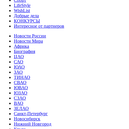
Спорт
LifeStyle
WishList
Добрые дела
КОНКУРСЫ
Интересное от партнеров
Новости России
Новости Мира
Африка
Биография
ЦАО
САО
ЮАО
ЗАО
ТИНАО
СВАО
ЮВАО
ЮЗАО
СЗАО
ВАО
ЗЕЛАО
Санкт-Петербург
Новосибирск
Нижний Новгород