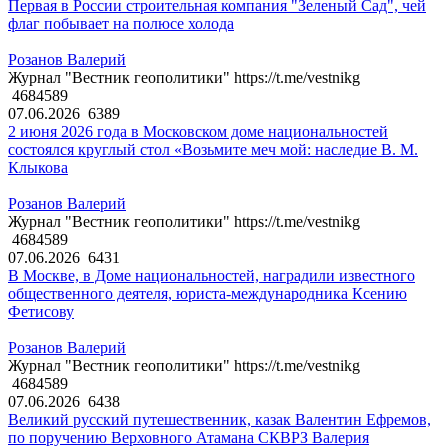
Первая в России строительная компания "Зеленый Сад", чей
флаг побывает на полюсе холода
Розанов Валерий
Журнал "Вестник геополитики" https://t.me/vestnikg
4684589
07.06.2026
6389
2 июня 2026 года в Московском доме национальностей
состоялся круглый стол «Возьмите меч мой: наследие В. М.
Клыкова
Розанов Валерий
Журнал "Вестник геополитики" https://t.me/vestnikg
4684589
07.06.2026
6431
В Москве, в Доме национальностей, наградили известного
общественного деятеля, юриста-международника Ксению
Фетисову
Розанов Валерий
Журнал "Вестник геополитики" https://t.me/vestnikg
4684589
07.06.2026
6438
Великий русский путешественник, казак Валентин Ефремов,
по поручению Верховного Атамана СКВРЗ Валерия