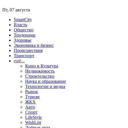
Пт, 07 августа
SmartCity
Власть
Общество
Тенденции
Здоровье
Экономика и бизнес
Происшествия
Транспорт
ещё...
Кино и Культура
Недвижимость
Строительство
Наука и образование
Технологии и медиа
Рынок
Туризм
ЖКХ
Авто
Спорт
LifeStyle
WishList
Добрые дела