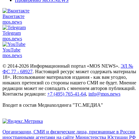
Проверенно MOS.NEWS
Вконтакте
mos.
news
Telegram
mos.
news
YouTube
mos.
news
© 2014-2026 Информационный портал «MOS NEWS».
ЭЛ №
ФС 77 - 68927
. Настоящий ресурс может содержать материалы
18+. Использование материалов издания - как вам угодно,
никаких претензий со стороны нашего СМИ не будет. Мнение
редакции может не совпадать с мнением авторов публикаций.
Контакты редакции:
+7 (495) 765-41-64
,
info@mos.news
Входит в состав Медиахолдинга "ТС.МЕДИА"
Организации, СМИ и физические лица, признанные в России
иностранными агентами на сайте Министерства Юстиции РФ