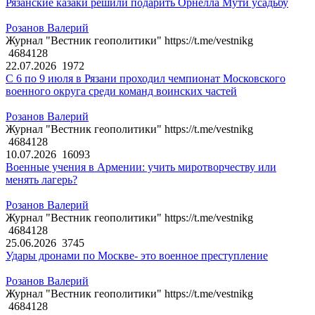
Рязанские казаки решили подарить Орнелла Мути усадьбу
Розанов Валерий
Журнал "Вестник геополитики" https://t.me/vestnikg
4684128
22.07.2026
1972
С 6 по 9 июля в Рязани проходил чемпионат Московского
военного округа среди команд воинских частей
Розанов Валерий
Журнал "Вестник геополитики" https://t.me/vestnikg
4684128
10.07.2026
16093
Военные учения в Армении: учить миротворчеству или
менять лагерь?
Розанов Валерий
Журнал "Вестник геополитики" https://t.me/vestnikg
4684128
25.06.2026
3745
Удары дронами по Москве- это военное преступление
Розанов Валерий
Журнал "Вестник геополитики" https://t.me/vestnikg
4684128