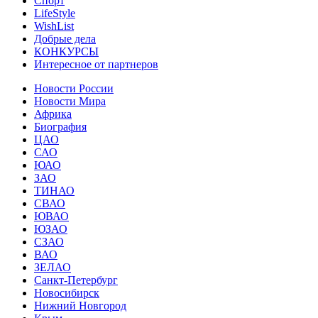
Спорт
LifeStyle
WishList
Добрые дела
КОНКУРСЫ
Интересное от партнеров
Новости России
Новости Мира
Африка
Биография
ЦАО
САО
ЮАО
ЗАО
ТИНАО
СВАО
ЮВАО
ЮЗАО
СЗАО
ВАО
ЗЕЛАО
Санкт-Петербург
Новосибирск
Нижний Новгород