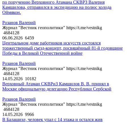
по поручению Верховного Атамана СКВРЗ Валерия
Камшилова, отправился в экспедицию на полюс холода
Оймякон.
Розанов Валерий
Журнал "Вестник геополитики" https://t.me/vestnikg
4684128
06.06.2026
6459
Центральном доме работников искусств состоялся
торжественный съезд-концерт, посвящённый 81-й годовщине
Победы в Великой Отечественной войне
Розанов Валерий
Журнал "Вестник геополитики" https://t.me/vestnikg
4684128
14.05.2026
10182
Верховный Атаман СКВРиЗ Камшилов В. В. принял в
Москве официальную делегацию Республики Сербской
Розанов Валерий
Журнал "Вестник геополитики" https://t.me/vestnikg
4684128
14.05.2026
9966
В Балашихе, человек упал с 14 этажа и остался жив