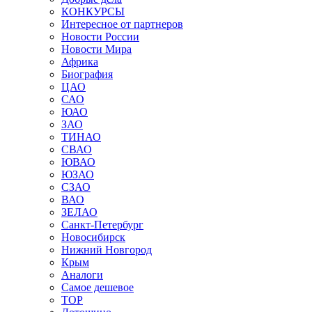
КОНКУРСЫ
Интересное от партнеров
Новости России
Новости Мира
Африка
Биография
ЦАО
САО
ЮАО
ЗАО
ТИНАО
СВАО
ЮВАО
ЮЗАО
СЗАО
ВАО
ЗЕЛАО
Санкт-Петербург
Новосибирск
Нижний Новгород
Крым
Аналоги
Самое дешевое
TOP