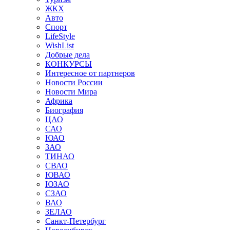
ЖКХ
Авто
Спорт
LifeStyle
WishList
Добрые дела
КОНКУРСЫ
Интересное от партнеров
Новости России
Новости Мира
Африка
Биография
ЦАО
САО
ЮАО
ЗАО
ТИНАО
СВАО
ЮВАО
ЮЗАО
СЗАО
ВАО
ЗЕЛАО
Санкт-Петербург