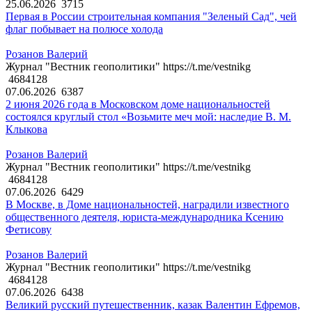
25.06.2026
3715
Первая в России строительная компания "Зеленый Сад", чей
флаг побывает на полюсе холода
Розанов Валерий
Журнал "Вестник геополитики" https://t.me/vestnikg
4684128
07.06.2026
6387
2 июня 2026 года в Московском доме национальностей
состоялся круглый стол «Возьмите меч мой: наследие В. М.
Клыкова
Розанов Валерий
Журнал "Вестник геополитики" https://t.me/vestnikg
4684128
07.06.2026
6429
В Москве, в Доме национальностей, наградили известного
общественного деятеля, юриста-международника Ксению
Фетисову
Розанов Валерий
Журнал "Вестник геополитики" https://t.me/vestnikg
4684128
07.06.2026
6438
Великий русский путешественник, казак Валентин Ефремов,