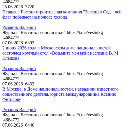
4684772
25.06.2026
3720
Первая в России строительная компания "Зеленый Сад", чей
флаг побывает на полюсе холода
Розанов Валерий
Журнал "Вестник геополитики" https://t.me/vestnikg
4684772
07.06.2026
6392
2 июня 2026 года в Московском доме национальностей
состоялся круглый стол «Возьмите меч мой: наследие В. М.
Клыкова
Розанов Валерий
Журнал "Вестник геополитики" https://t.me/vestnikg
4684772
07.06.2026
6432
В Москве, в Доме национальностей, наградили известного
общественного деятеля, юриста-международника Ксению
Фетисову
Розанов Валерий
Журнал "Вестник геополитики" https://t.me/vestnikg
4684772
07.06.2026
6440