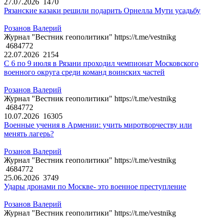
27.07.2026
1470
Рязанские казаки решили подарить Орнелла Мути усадьбу
Розанов Валерий
Журнал "Вестник геополитики" https://t.me/vestnikg
4684772
22.07.2026
2154
С 6 по 9 июля в Рязани проходил чемпионат Московского
военного округа среди команд воинских частей
Розанов Валерий
Журнал "Вестник геополитики" https://t.me/vestnikg
4684772
10.07.2026
16305
Военные учения в Армении: учить миротворчеству или
менять лагерь?
Розанов Валерий
Журнал "Вестник геополитики" https://t.me/vestnikg
4684772
25.06.2026
3749
Удары дронами по Москве- это военное преступление
Розанов Валерий
Журнал "Вестник геополитики" https://t.me/vestnikg