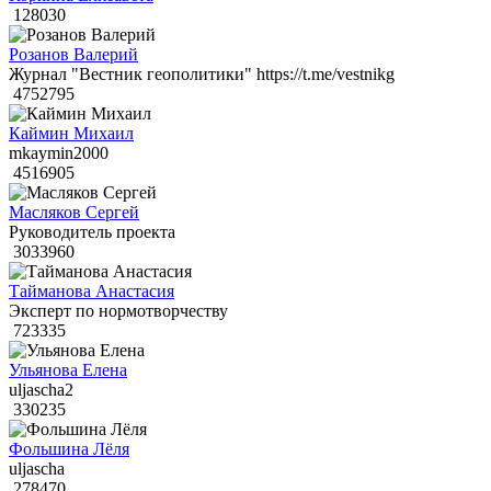
128030
Розанов Валерий
Журнал "Вестник геополитики" https://t.me/vestnikg
4752795
Каймин Михаил
mkaymin2000
4516905
Масляков Сергей
Руководитель проекта
3033960
Тайманова Анастасия
Эксперт по нормотворчеству
723335
Ульянова Елена
uljascha2
330235
Фольшина Лёля
uljascha
278470