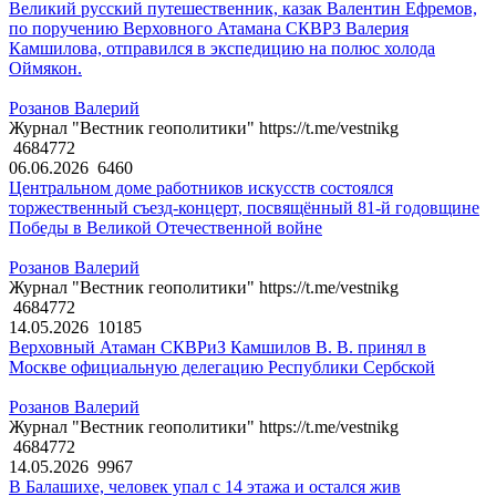
Великий русский путешественник, казак Валентин Ефремов,
по поручению Верховного Атамана СКВРЗ Валерия
Камшилова, отправился в экспедицию на полюс холода
Оймякон.
Розанов Валерий
Журнал "Вестник геополитики" https://t.me/vestnikg
4684772
06.06.2026
6460
Центральном доме работников искусств состоялся
торжественный съезд-концерт, посвящённый 81-й годовщине
Победы в Великой Отечественной войне
Розанов Валерий
Журнал "Вестник геополитики" https://t.me/vestnikg
4684772
14.05.2026
10185
Верховный Атаман СКВРиЗ Камшилов В. В. принял в
Москве официальную делегацию Республики Сербской
Розанов Валерий
Журнал "Вестник геополитики" https://t.me/vestnikg
4684772
14.05.2026
9967
В Балашихе, человек упал с 14 этажа и остался жив