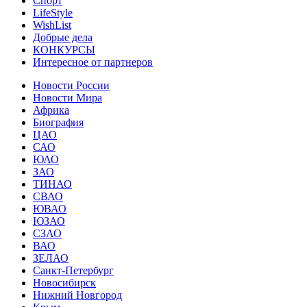
Спорт
LifeStyle
WishList
Добрые дела
КОНКУРСЫ
Интересное от партнеров
Новости России
Новости Мира
Африка
Биография
ЦАО
САО
ЮАО
ЗАО
ТИНАО
СВАО
ЮВАО
ЮЗАО
СЗАО
ВАО
ЗЕЛАО
Санкт-Петербург
Новосибирск
Нижний Новгород