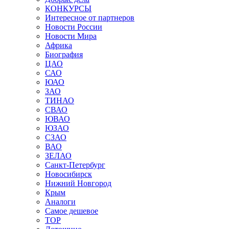
КОНКУРСЫ
Интересное от партнеров
Новости России
Новости Мира
Африка
Биография
ЦАО
САО
ЮАО
ЗАО
ТИНАО
СВАО
ЮВАО
ЮЗАО
СЗАО
ВАО
ЗЕЛАО
Санкт-Петербург
Новосибирск
Нижний Новгород
Крым
Аналоги
Самое дешевое
TOP