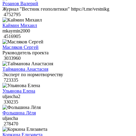
Розанов Валерий
Журнал "Вестник геополитики" https://t.me/vestnikg
4752795
Каймин Михаил
mkaymin2000
4516905
Масляков Сергей
Руководитель проекта
3033960
Тайманова Анастасия
Эксперт по нормотворчеству
723335
Ульянова Елена
uljascha2
330235
Фольшина Лёля
uljascha
278470
Коркина Елизавета