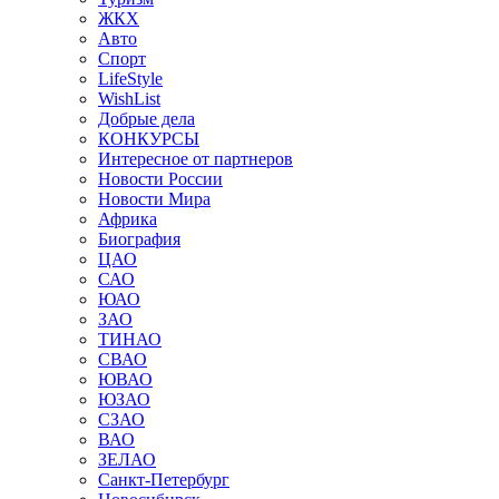
ЖКХ
Авто
Спорт
LifeStyle
WishList
Добрые дела
КОНКУРСЫ
Интересное от партнеров
Новости России
Новости Мира
Африка
Биография
ЦАО
САО
ЮАО
ЗАО
ТИНАО
СВАО
ЮВАО
ЮЗАО
СЗАО
ВАО
ЗЕЛАО
Санкт-Петербург