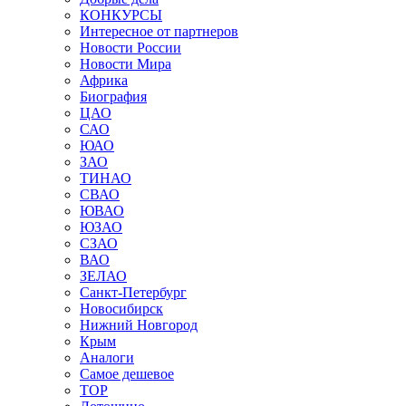
КОНКУРСЫ
Интересное от партнеров
Новости России
Новости Мира
Африка
Биография
ЦАО
САО
ЮАО
ЗАО
ТИНАО
СВАО
ЮВАО
ЮЗАО
СЗАО
ВАО
ЗЕЛАО
Санкт-Петербург
Новосибирск
Нижний Новгород
Крым
Аналоги
Самое дешевое
TOP