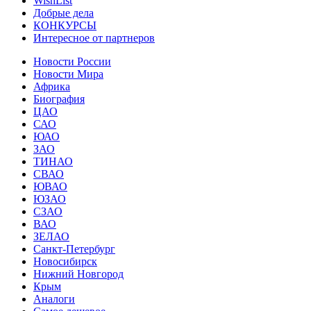
WishList
Добрые дела
КОНКУРСЫ
Интересное от партнеров
Новости России
Новости Мира
Африка
Биография
ЦАО
САО
ЮАО
ЗАО
ТИНАО
СВАО
ЮВАО
ЮЗАО
СЗАО
ВАО
ЗЕЛАО
Санкт-Петербург
Новосибирск
Нижний Новгород
Крым
Аналоги