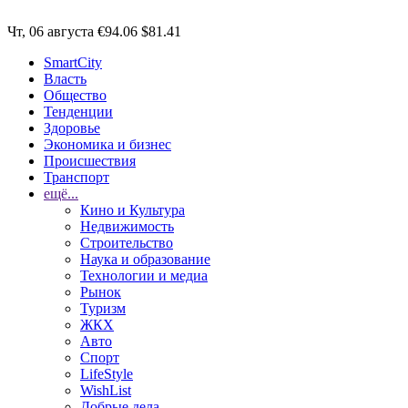
Чт, 06 августа
€94.06
$81.41
SmartCity
Власть
Общество
Тенденции
Здоровье
Экономика и бизнес
Происшествия
Транспорт
ещё...
Кино и Культура
Недвижимость
Строительство
Наука и образование
Технологии и медиа
Рынок
Туризм
ЖКХ
Авто
Спорт
LifeStyle
WishList
Добрые дела