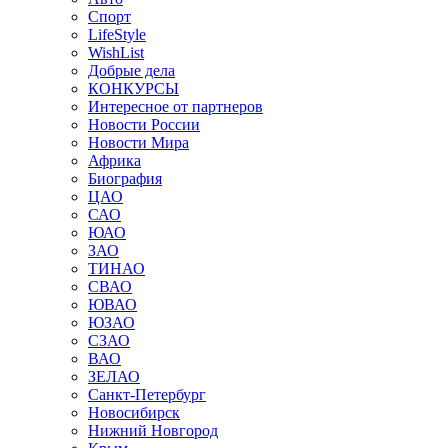
Спорт
LifeStyle
WishList
Добрые дела
КОНКУРСЫ
Интересное от партнеров
Новости России
Новости Мира
Африка
Биография
ЦАО
САО
ЮАО
ЗАО
ТИНАО
СВАО
ЮВАО
ЮЗАО
СЗАО
ВАО
ЗЕЛАО
Санкт-Петербург
Новосибирск
Нижний Новгород