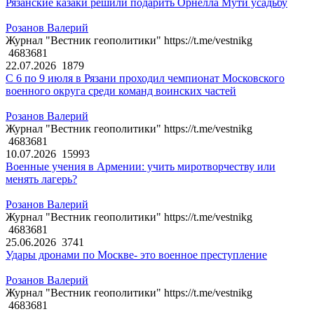
Рязанские казаки решили подарить Орнелла Мути усадьбу
Розанов Валерий
Журнал "Вестник геополитики" https://t.me/vestnikg
4683681
22.07.2026
1879
С 6 по 9 июля в Рязани проходил чемпионат Московского
военного округа среди команд воинских частей
Розанов Валерий
Журнал "Вестник геополитики" https://t.me/vestnikg
4683681
10.07.2026
15993
Военные учения в Армении: учить миротворчеству или
менять лагерь?
Розанов Валерий
Журнал "Вестник геополитики" https://t.me/vestnikg
4683681
25.06.2026
3741
Удары дронами по Москве- это военное преступление
Розанов Валерий
Журнал "Вестник геополитики" https://t.me/vestnikg
4683681