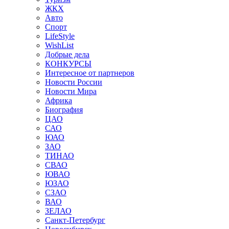
ЖКХ
Авто
Спорт
LifeStyle
WishList
Добрые дела
КОНКУРСЫ
Интересное от партнеров
Новости России
Новости Мира
Африка
Биография
ЦАО
САО
ЮАО
ЗАО
ТИНАО
СВАО
ЮВАО
ЮЗАО
СЗАО
ВАО
ЗЕЛАО
Санкт-Петербург