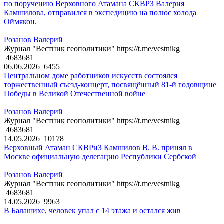
по поручению Верховного Атамана СКВРЗ Валерия
Камшилова, отправился в экспедицию на полюс холода
Оймякон.
Розанов Валерий
Журнал "Вестник геополитики" https://t.me/vestnikg
4683681
06.06.2026
6455
Центральном доме работников искусств состоялся
торжественный съезд-концерт, посвящённый 81-й годовщине
Победы в Великой Отечественной войне
Розанов Валерий
Журнал "Вестник геополитики" https://t.me/vestnikg
4683681
14.05.2026
10178
Верховный Атаман СКВРиЗ Камшилов В. В. принял в
Москве официальную делегацию Республики Сербской
Розанов Валерий
Журнал "Вестник геополитики" https://t.me/vestnikg
4683681
14.05.2026
9963
В Балашихе, человек упал с 14 этажа и остался жив