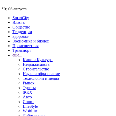
Чт, 06 августа
SmartCity
Власть
Общество
Тенденции
Здоровье
Экономика и бизнес
Происшествия
Транспорт
ещё...
Кино и Культура
Недвижимость
Строительство
Наука и образование
Технологии и медиа
Рынок
Туризм
ЖКХ
Авто
Спорт
LifeStyle
WishList
Добрые дела