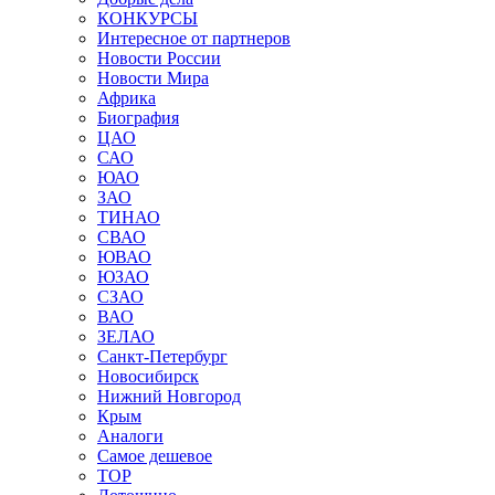
КОНКУРСЫ
Интересное от партнеров
Новости России
Новости Мира
Африка
Биография
ЦАО
САО
ЮАО
ЗАО
ТИНАО
СВАО
ЮВАО
ЮЗАО
СЗАО
ВАО
ЗЕЛАО
Санкт-Петербург
Новосибирск
Нижний Новгород
Крым
Аналоги
Самое дешевое
TOP