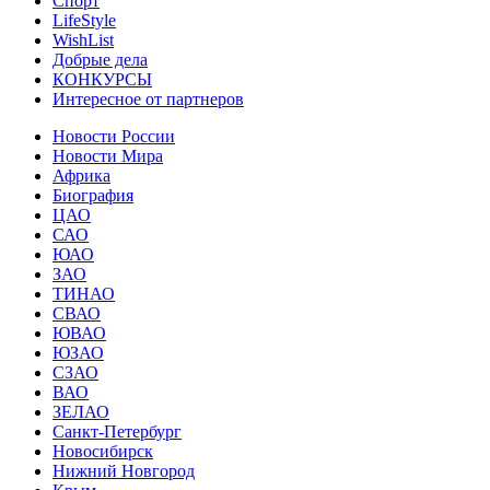
Спорт
LifeStyle
WishList
Добрые дела
КОНКУРСЫ
Интересное от партнеров
Новости России
Новости Мира
Африка
Биография
ЦАО
САО
ЮАО
ЗАО
ТИНАО
СВАО
ЮВАО
ЮЗАО
СЗАО
ВАО
ЗЕЛАО
Санкт-Петербург
Новосибирск
Нижний Новгород