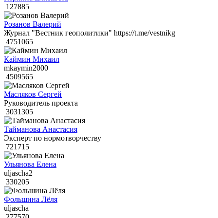
127885
Розанов Валерий
Журнал "Вестник геополитики" https://t.me/vestnikg
4751065
Каймин Михаил
mkaymin2000
4509565
Масляков Сергей
Руководитель проекта
3031305
Тайманова Анастасия
Эксперт по нормотворчеству
721715
Ульянова Елена
uljascha2
330205
Фольшина Лёля
uljascha
277570