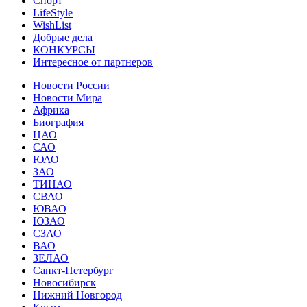
Спорт
LifeStyle
WishList
Добрые дела
КОНКУРСЫ
Интересное от партнеров
Новости России
Новости Мира
Африка
Биография
ЦАО
САО
ЮАО
ЗАО
ТИНАО
СВАО
ЮВАО
ЮЗАО
СЗАО
ВАО
ЗЕЛАО
Санкт-Петербург
Новосибирск
Нижний Новгород