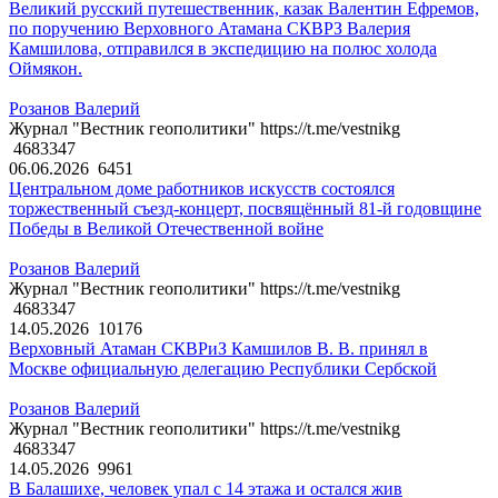
Великий русский путешественник, казак Валентин Ефремов,
по поручению Верховного Атамана СКВРЗ Валерия
Камшилова, отправился в экспедицию на полюс холода
Оймякон.
Розанов Валерий
Журнал "Вестник геополитики" https://t.me/vestnikg
4683347
06.06.2026
6451
Центральном доме работников искусств состоялся
торжественный съезд-концерт, посвящённый 81-й годовщине
Победы в Великой Отечественной войне
Розанов Валерий
Журнал "Вестник геополитики" https://t.me/vestnikg
4683347
14.05.2026
10176
Верховный Атаман СКВРиЗ Камшилов В. В. принял в
Москве официальную делегацию Республики Сербской
Розанов Валерий
Журнал "Вестник геополитики" https://t.me/vestnikg
4683347
14.05.2026
9961
В Балашихе, человек упал с 14 этажа и остался жив