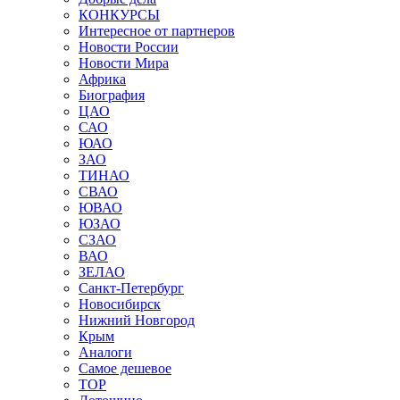
КОНКУРСЫ
Интересное от партнеров
Новости России
Новости Мира
Африка
Биография
ЦАО
САО
ЮАО
ЗАО
ТИНАО
СВАО
ЮВАО
ЮЗАО
СЗАО
ВАО
ЗЕЛАО
Санкт-Петербург
Новосибирск
Нижний Новгород
Крым
Аналоги
Самое дешевое
TOP