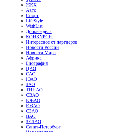
ЖКХ
Авто
Спорт
LifeStyle
WishList
Добрые дела
КОНКУРСЫ
Интересное от партнеров
Новости России
Новости Мира
Африка
Биография
ЦАО
САО
ЮАО
ЗАО
ТИНАО
СВАО
ЮВАО
ЮЗАО
СЗАО
ВАО
ЗЕЛАО
Санкт-Петербург