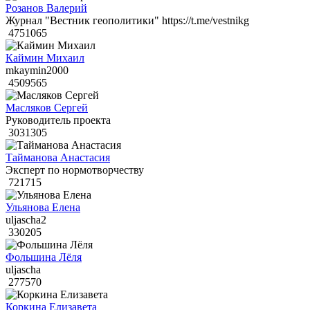
Розанов Валерий
Журнал "Вестник геополитики" https://t.me/vestnikg
4751065
Каймин Михаил
mkaymin2000
4509565
Масляков Сергей
Руководитель проекта
3031305
Тайманова Анастасия
Эксперт по нормотворчеству
721715
Ульянова Елена
uljascha2
330205
Фольшина Лёля
uljascha
277570
Коркина Елизавета