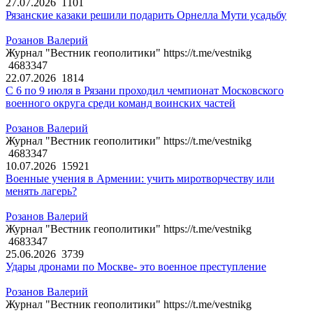
27.07.2026
1101
Рязанские казаки решили подарить Орнелла Мути усадьбу
Розанов Валерий
Журнал "Вестник геополитики" https://t.me/vestnikg
4683347
22.07.2026
1814
С 6 по 9 июля в Рязани проходил чемпионат Московского
военного округа среди команд воинских частей
Розанов Валерий
Журнал "Вестник геополитики" https://t.me/vestnikg
4683347
10.07.2026
15921
Военные учения в Армении: учить миротворчеству или
менять лагерь?
Розанов Валерий
Журнал "Вестник геополитики" https://t.me/vestnikg
4683347
25.06.2026
3739
Удары дронами по Москве- это военное преступление
Розанов Валерий
Журнал "Вестник геополитики" https://t.me/vestnikg