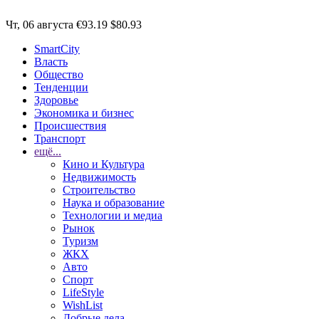
Чт, 06 августа
€93.19
$80.93
SmartCity
Власть
Общество
Тенденции
Здоровье
Экономика и бизнес
Происшествия
Транспорт
ещё...
Кино и Культура
Недвижимость
Строительство
Наука и образование
Технологии и медиа
Рынок
Туризм
ЖКХ
Авто
Спорт
LifeStyle
WishList
Добрые дела