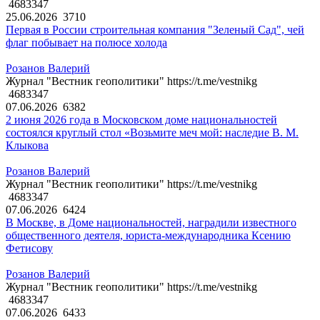
4683347
25.06.2026
3710
Первая в России строительная компания "Зеленый Сад", чей
флаг побывает на полюсе холода
Розанов Валерий
Журнал "Вестник геополитики" https://t.me/vestnikg
4683347
07.06.2026
6382
2 июня 2026 года в Московском доме национальностей
состоялся круглый стол «Возьмите меч мой: наследие В. М.
Клыкова
Розанов Валерий
Журнал "Вестник геополитики" https://t.me/vestnikg
4683347
07.06.2026
6424
В Москве, в Доме национальностей, наградили известного
общественного деятеля, юриста-международника Ксению
Фетисову
Розанов Валерий
Журнал "Вестник геополитики" https://t.me/vestnikg
4683347
07.06.2026
6433