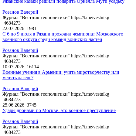
Рязанские казаки решили подарить Орнелла Мути усадьбу
Розанов Валерий
Журнал "Вестник геополитики" https://t.me/vestnikg
4684273
22.07.2026
1981
С 6 по 9 июля в Рязани проходил чемпионат Московского
военного округа среди команд воинских частей
Розанов Валерий
Журнал "Вестник геополитики" https://t.me/vestnikg
4684273
10.07.2026
16114
Военные учения в Армении: учить миротворчеству или
менять лагерь?
Розанов Валерий
Журнал "Вестник геополитики" https://t.me/vestnikg
4684273
25.06.2026
3745
Удары дронами по Москве- это военное преступление
Розанов Валерий
Журнал "Вестник геополитики" https://t.me/vestnikg
4684273