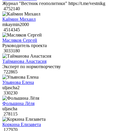
Журнал "Вестник геополитики" https://t.me/vestnikg
4752140
Каймин Михаил
mkaymin2000
4514345
Масляков Сергей
Руководитель проекта
3033180
Тайманова Анастасия
Эксперт по нормотворчеству
722865
Ульянова Елена
uljascha2
330230
Фольшина Лёля
uljascha
278115
Коркина Елизавета
127970