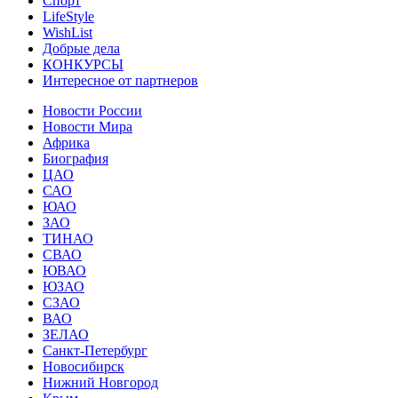
Спорт
LifeStyle
WishList
Добрые дела
КОНКУРСЫ
Интересное от партнеров
Новости России
Новости Мира
Африка
Биография
ЦАО
САО
ЮАО
ЗАО
ТИНАО
СВАО
ЮВАО
ЮЗАО
СЗАО
ВАО
ЗЕЛАО
Санкт-Петербург
Новосибирск
Нижний Новгород