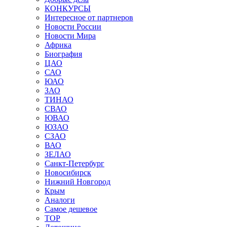
КОНКУРСЫ
Интересное от партнеров
Новости России
Новости Мира
Африка
Биография
ЦАО
САО
ЮАО
ЗАО
ТИНАО
СВАО
ЮВАО
ЮЗАО
СЗАО
ВАО
ЗЕЛАО
Санкт-Петербург
Новосибирск
Нижний Новгород
Крым
Аналоги
Самое дешевое
TOP