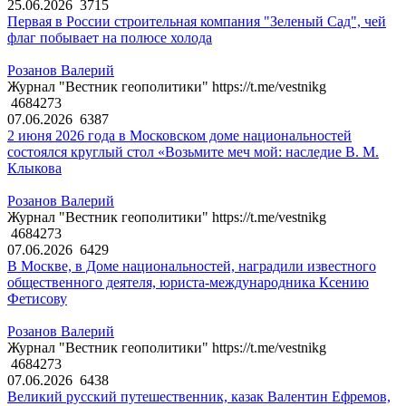
25.06.2026
3715
Первая в России строительная компания "Зеленый Сад", чей
флаг побывает на полюсе холода
Розанов Валерий
Журнал "Вестник геополитики" https://t.me/vestnikg
4684273
07.06.2026
6387
2 июня 2026 года в Московском доме национальностей
состоялся круглый стол «Возьмите меч мой: наследие В. М.
Клыкова
Розанов Валерий
Журнал "Вестник геополитики" https://t.me/vestnikg
4684273
07.06.2026
6429
В Москве, в Доме национальностей, наградили известного
общественного деятеля, юриста-международника Ксению
Фетисову
Розанов Валерий
Журнал "Вестник геополитики" https://t.me/vestnikg
4684273
07.06.2026
6438
Великий русский путешественник, казак Валентин Ефремов,