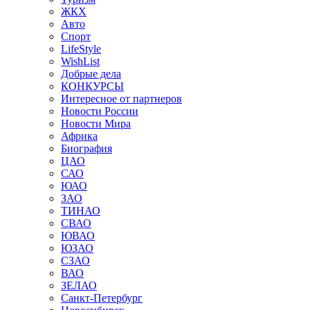
ЖКХ
Авто
Спорт
LifeStyle
WishList
Добрые дела
КОНКУРСЫ
Интересное от партнеров
Новости России
Новости Мира
Африка
Биография
ЦАО
САО
ЮАО
ЗАО
ТИНАО
СВАО
ЮВАО
ЮЗАО
СЗАО
ВАО
ЗЕЛАО
Санкт-Петербург