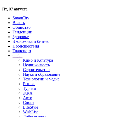
Пт, 07 августа
SmartCity
Власть
Общество
Тенденции
Здоровье
Экономика и бизнес
Происшествия
Транспорт
ещё...
Кино и Культура
Недвижимость
Строительство
Наука и образование
Технологии и медиа
Рынок
Туризм
ЖКХ
Авто
Спорт
LifeStyle
WishList
Добрые дела