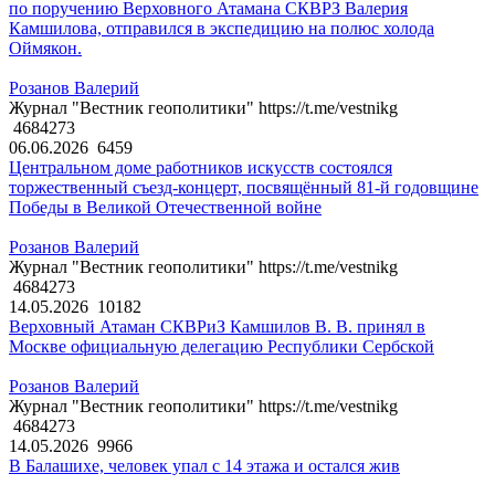
по поручению Верховного Атамана СКВРЗ Валерия
Камшилова, отправился в экспедицию на полюс холода
Оймякон.
Розанов Валерий
Журнал "Вестник геополитики" https://t.me/vestnikg
4684273
06.06.2026
6459
Центральном доме работников искусств состоялся
торжественный съезд-концерт, посвящённый 81-й годовщине
Победы в Великой Отечественной войне
Розанов Валерий
Журнал "Вестник геополитики" https://t.me/vestnikg
4684273
14.05.2026
10182
Верховный Атаман СКВРиЗ Камшилов В. В. принял в
Москве официальную делегацию Республики Сербской
Розанов Валерий
Журнал "Вестник геополитики" https://t.me/vestnikg
4684273
14.05.2026
9966
В Балашихе, человек упал с 14 этажа и остался жив