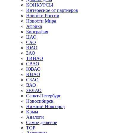
КОНКУРСЫ
Интересное от партнеров
Новости России
Новости Мира
Африка
Биография
ЦАО
САО
ЮАО
ЗАО
ТИНАО
СВАО
ЮВАО
ЮЗАО
СЗАО
ВАО
ЗЕЛАО
Санкт-Петербург
Новосибирск
Нижний Новгород
Крым
Аналоги
Самое дешевое
TOP