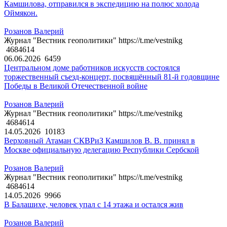
Камшилова, отправился в экспедицию на полюс холода
Оймякон.
Розанов Валерий
Журнал "Вестник геополитики" https://t.me/vestnikg
4684614
06.06.2026
6459
Центральном доме работников искусств состоялся
торжественный съезд-концерт, посвящённый 81-й годовщине
Победы в Великой Отечественной войне
Розанов Валерий
Журнал "Вестник геополитики" https://t.me/vestnikg
4684614
14.05.2026
10183
Верховный Атаман СКВРиЗ Камшилов В. В. принял в
Москве официальную делегацию Республики Сербской
Розанов Валерий
Журнал "Вестник геополитики" https://t.me/vestnikg
4684614
14.05.2026
9966
В Балашихе, человек упал с 14 этажа и остался жив
Розанов Валерий