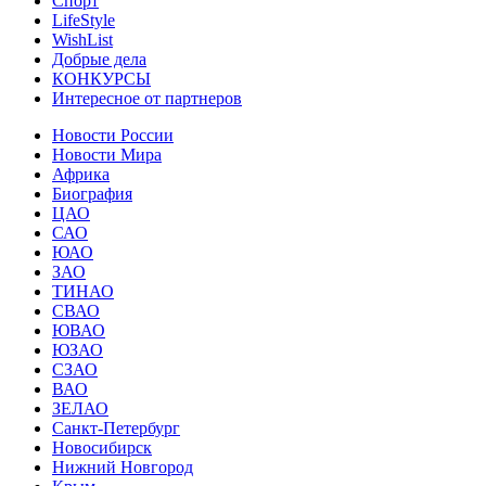
Спорт
LifeStyle
WishList
Добрые дела
КОНКУРСЫ
Интересное от партнеров
Новости России
Новости Мира
Африка
Биография
ЦАО
САО
ЮАО
ЗАО
ТИНАО
СВАО
ЮВАО
ЮЗАО
СЗАО
ВАО
ЗЕЛАО
Санкт-Петербург
Новосибирск
Нижний Новгород