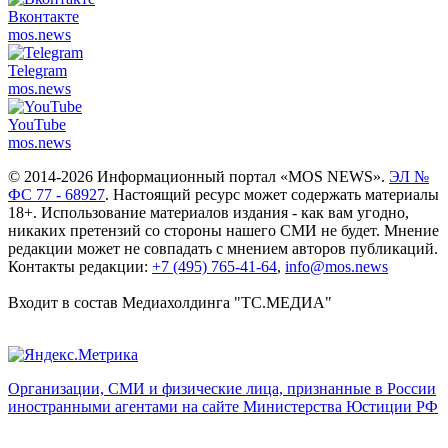
Вконтакте
mos.
news
Telegram
mos.
news
YouTube
mos.
news
© 2014-2026 Информационный портал «MOS NEWS».
ЭЛ №
ФС 77 - 68927
. Настоящий ресурс может содержать материалы
18+. Использование материалов издания - как вам угодно,
никаких претензий со стороны нашего СМИ не будет. Мнение
редакции может не совпадать с мнением авторов публикаций.
Контакты редакции:
+7 (495) 765-41-64
,
info@mos.news
Входит в состав Медиахолдинга "ТС.МЕДИА"
Организации, СМИ и физические лица, признанные в России
иностранными агентами на сайте Министерства Юстиции РФ