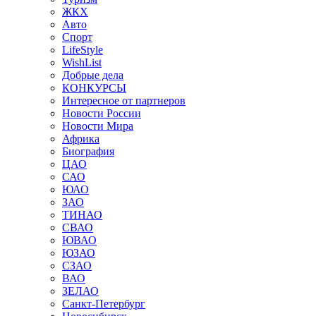
ЖКХ
Авто
Спорт
LifeStyle
WishList
Добрые дела
КОНКУРСЫ
Интересное от партнеров
Новости России
Новости Мира
Африка
Биография
ЦАО
САО
ЮАО
ЗАО
ТИНАО
СВАО
ЮВАО
ЮЗАО
СЗАО
ВАО
ЗЕЛАО
Санкт-Петербург