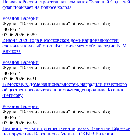
Первая в России строительная компания "Зеленый Сад", чей
флаг побывает на полюсе холода
Розанов Валерий
Журнал "Вестник геополитики" https://t.me/vestnikg
4684614
07.06.2026
6389
2 июня 2026 года в Московском доме национальностей
состоялся круглый стол «Возьмите меч мой: наследие В. М.
Клыкова
Розанов Валерий
Журнал "Вестник геополитики" https://t.me/vestnikg
4684614
07.06.2026
6431
В Москве, в Доме национальностей, наградили известного
общественного деятеля, юриста-международника Ксению
Фетисову
Розанов Валерий
Журнал "Вестник геополитики" https://t.me/vestnikg
4684614
07.06.2026
6438
Великий русский путешественник, казак Валентин Ефремов,
по поручению Верховного Атамана СКВРЗ Валерия