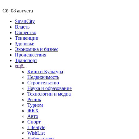
Сб, 08 августа
SmartCity
Власть
Общество
Тенденции
Здоровье
Экономика и бизнес
Происшествия
Транспорт
ещё...
Кино и Культура
Недвижимость
Строительство
Наука и образование
Технологии и медиа
Рынок
Туризм
ЖКХ
Авто
Спорт
LifeStyle
WishList
Добрые дела