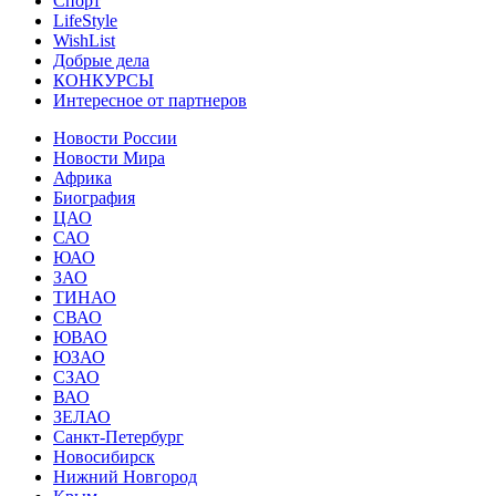
Спорт
LifeStyle
WishList
Добрые дела
КОНКУРСЫ
Интересное от партнеров
Новости России
Новости Мира
Африка
Биография
ЦАО
САО
ЮАО
ЗАО
ТИНАО
СВАО
ЮВАО
ЮЗАО
СЗАО
ВАО
ЗЕЛАО
Санкт-Петербург
Новосибирск
Нижний Новгород