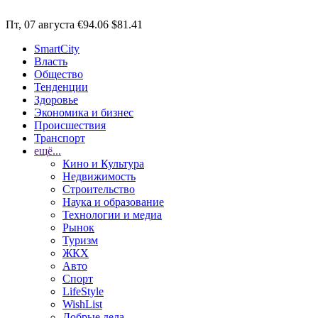
Пт, 07 августа
€94.06
$81.41
SmartCity
Власть
Общество
Тенденции
Здоровье
Экономика и бизнес
Происшествия
Транспорт
ещё...
Кино и Культура
Недвижимость
Строительство
Наука и образование
Технологии и медиа
Рынок
Туризм
ЖКХ
Авто
Спорт
LifeStyle
WishList
Добрые дела