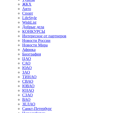
ЖКХ
Авто
Спорт
LifeStyle
WishList
Добрые дела
КОНКУРСЫ
Интересное от партнеров
Новости России
Новости Мира
Африка
Биография
ЦАО
САО
ЮАО
ЗАО
ТИНАО
СВАО
ЮВАО
ЮЗАО
СЗАО
ВАО
ЗЕЛАО
Санкт-Петербург