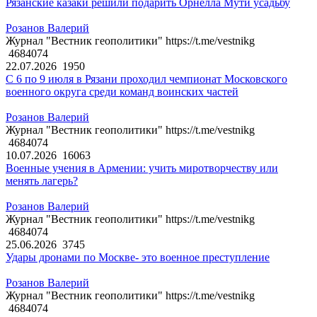
Рязанские казаки решили подарить Орнелла Мути усадьбу
Розанов Валерий
Журнал "Вестник геополитики" https://t.me/vestnikg
4684074
22.07.2026
1950
С 6 по 9 июля в Рязани проходил чемпионат Московского
военного округа среди команд воинских частей
Розанов Валерий
Журнал "Вестник геополитики" https://t.me/vestnikg
4684074
10.07.2026
16063
Военные учения в Армении: учить миротворчеству или
менять лагерь?
Розанов Валерий
Журнал "Вестник геополитики" https://t.me/vestnikg
4684074
25.06.2026
3745
Удары дронами по Москве- это военное преступление
Розанов Валерий
Журнал "Вестник геополитики" https://t.me/vestnikg
4684074