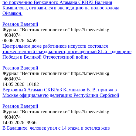
по поручению Верховного Атамана СКВРЗ Валерия
Камшилова, отправился в экспедицию на полюс холода
Оймякон.
Розанов Валерий
Журнал "Вестник геополитики" https://t.me/vestnikg
4684074
06.06.2026
6459
Центральном доме работников искусств состоялся
торжественный съезд-концерт, посвящённый 81-й годовщине
Победы в Великой Отечественной войне
Розанов Валерий
Журнал "Вестник геополитики" https://t.me/vestnikg
4684074
14.05.2026
10182
Верховный Атаман СКВРиЗ Камшилов В. В. принял в
Москве официальную делегацию Республики Сербской
Розанов Валерий
Журнал "Вестник геополитики" https://t.me/vestnikg
4684074
14.05.2026
9966
В Балашихе, человек упал с 14 этажа и остался жив