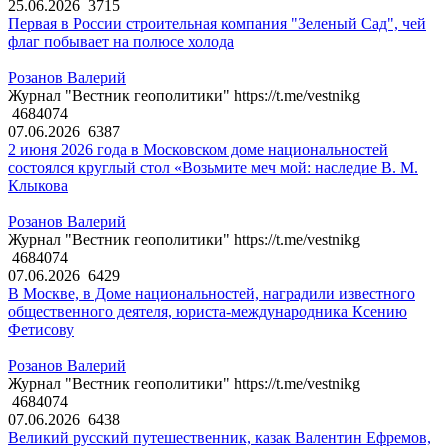
25.06.2026
3715
Первая в России строительная компания "Зеленый Сад", чей
флаг побывает на полюсе холода
Розанов Валерий
Журнал "Вестник геополитики" https://t.me/vestnikg
4684074
07.06.2026
6387
2 июня 2026 года в Московском доме национальностей
состоялся круглый стол «Возьмите меч мой: наследие В. М.
Клыкова
Розанов Валерий
Журнал "Вестник геополитики" https://t.me/vestnikg
4684074
07.06.2026
6429
В Москве, в Доме национальностей, наградили известного
общественного деятеля, юриста-международника Ксению
Фетисову
Розанов Валерий
Журнал "Вестник геополитики" https://t.me/vestnikg
4684074
07.06.2026
6438
Великий русский путешественник, казак Валентин Ефремов,