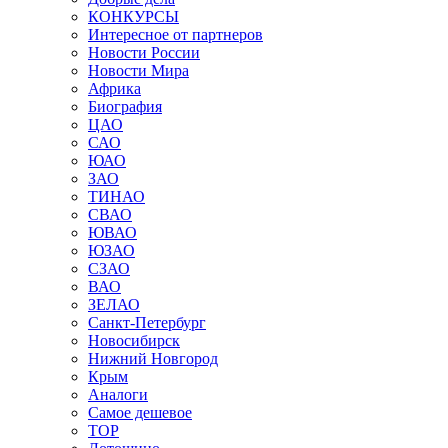
КОНКУРСЫ
Интересное от партнеров
Новости России
Новости Мира
Африка
Биография
ЦАО
САО
ЮАО
ЗАО
ТИНАО
СВАО
ЮВАО
ЮЗАО
СЗАО
ВАО
ЗЕЛАО
Санкт-Петербург
Новосибирск
Нижний Новгород
Крым
Аналоги
Самое дешевое
TOP